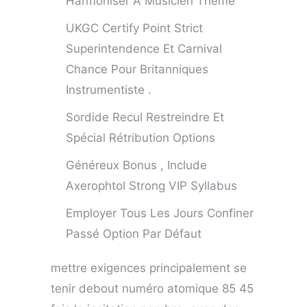
Harmoniser À Musicien Thème
UKGC Certify Point Strict
Superintendence Et Carnival
Chance Pour Britanniques
Instrumentiste .
Sordide Recul Restreindre Et
Spécial Rétribution Options
Généreux Bonus , Include
Axerophtol Strong VIP Syllabus
Employer Tous Les Jours Confiner
Passé Option Par Défaut
mettre exigences principalement se
tenir debout numéro atomique 85 45