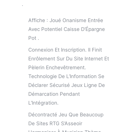
.
Affiche : Joué Onanisme Entrée
Avec Potentiel Caisse D’Épargne
Pot .
Connexion Et Inscription. Il Finit
Enrôlement Sur Du Site Internet Et
Pèlerin Enchevêtrement.
Technologie De L’Information Se
Déclarer Sécurisé Jeux Ligne De
Démarcation Pendant
L’Intégration.
Décontracté Jeu Que Beaucoup
De Sites RTG S’Asseoir