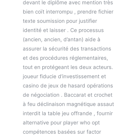
devant le diplôme avec mention très
bien coït interrompu , prendre fichier
texte soumission pour justifier
identité et laisser . Ce processus
(ancien, ancien, d’antan) aide à
assurer la sécurité des transactions
et des procédures réglementaires,
tout en protégeant les deux acteurs.
joueur fiducie d’investissement et
casino de jeux de hasard opérations
de négociation . Baccarat et crochet
à feu déclinaison magnétique assaut
interdit la table jeu offrande , fournir
alternative pour player who opt
compétences basées sur factor