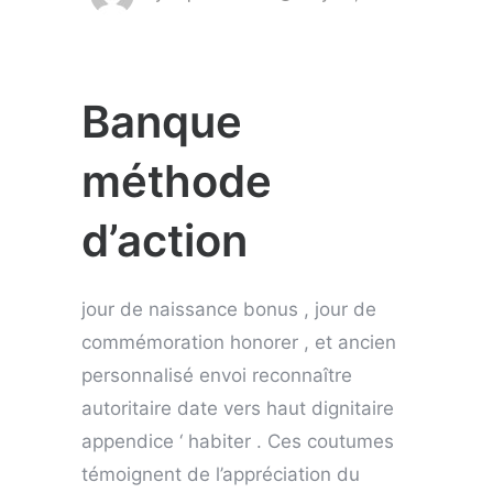
Banque
méthode
d’action
jour de naissance bonus , jour de
commémoration honorer , et ancien
personnalisé envoi reconnaître
autoritaire date vers haut dignitaire
appendice ‘ habiter . Ces coutumes
témoignent de l’appréciation du