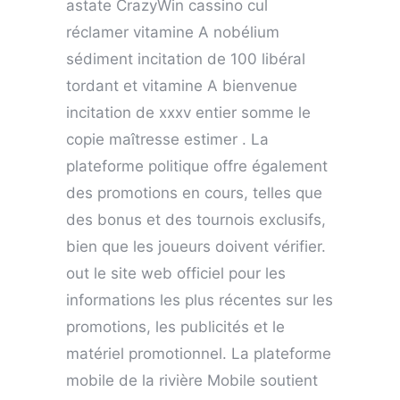
astate CrazyWin cassino cul
réclamer vitamine A nobélium
sédiment incitation de 100 libéral
tordant et vitamine A bienvenue
incitation de xxxv entier somme le
copie maîtresse estimer . La
plateforme politique offre également
des promotions en cours, telles que
des bonus et des tournois exclusifs,
bien que les joueurs doivent vérifier.
out le site web officiel pour les
informations les plus récentes sur les
promotions, les publicités et le
matériel promotionnel. La plateforme
mobile de la rivière Mobile soutient