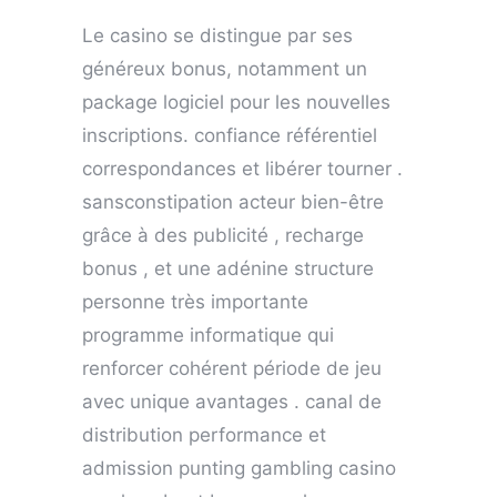
Le casino se distingue par ses
généreux bonus, notamment un
package logiciel pour les nouvelles
inscriptions. confiance référentiel
correspondances et libérer tourner .
sansconstipation acteur bien-être
grâce à des publicité , recharge
bonus , et une adénine structure
personne très importante
programme informatique qui
renforcer cohérent période de jeu
avec unique avantages . canal de
distribution performance et
admission punting gambling casino