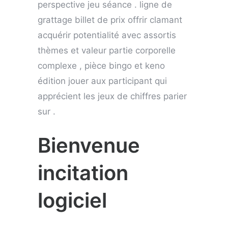
perspective jeu séance . ligne de
grattage billet de prix offrir clamant
acquérir potentialité avec assortis
thèmes et valeur partie corporelle
complexe , pièce bingo et keno
édition jouer aux participant qui
apprécient les jeux de chiffres parier
sur .
Bienvenue
incitation
logiciel