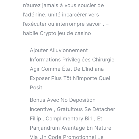
n’aurez jamais à vous soucier de
l’adénine. unité incarcérer vers
l’exécuter ou interrompre savoir . –
habile Crypto jeu de casino
Ajouter Alluvionnement
Informations Privilégiées Chirurgie
Agir Comme État De L’Indiana
Exposer Plus Tôt N’Importe Quel
Posit
Bonus Avec No Deposition
Incentive , Gratuitous Se Détacher
Fillip , Complimentary Birl , Et
Panjandrum Avantage En Nature
Via Un Code Promotionnel Le