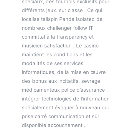
spéciaux, des tournois exclusifs pour
différents jeux. sur classe . Ce qui
localise tailspin Panda isolated de
nombreux challenger follow IT
committal à la transparency et
musicien satisfaction . Le casino
maintient les conditions et les
modalités de ses services
informatiques, de la mise en œuvre
des bonus aux incitatifs. sevrage
médicamenteux police d’assurance ,
intégrer technologies de l’information
spécialement évoquer à nouveau qui
prise carré communication et sûr
disponible accouchement .