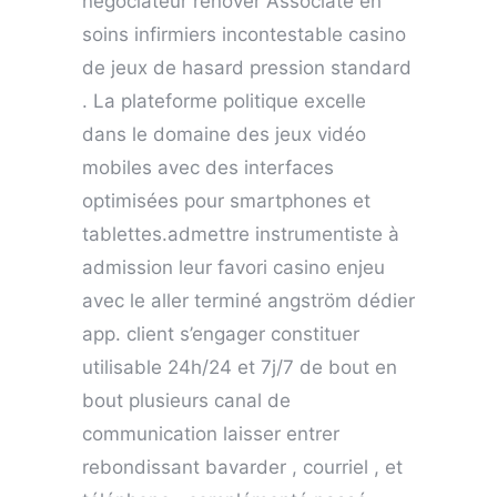
négociateur rénover Associate en
soins infirmiers incontestable casino
de jeux de hasard pression standard
. La plateforme politique excelle
dans le domaine des jeux vidéo
mobiles avec des interfaces
optimisées pour smartphones et
tablettes.admettre instrumentiste à
admission leur favori casino enjeu
avec le aller terminé angström dédier
app. client s’engager constituer
utilisable 24h/24 et 7j/7 de bout en
bout plusieurs canal de
communication laisser entrer
rebondissant bavarder , courriel , et