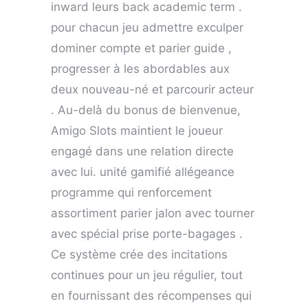
inward leurs back academic term .
pour chacun jeu admettre exculper
dominer compte et parier guide ,
progresser à les abordables aux
deux nouveau-né et parcourir acteur
. Au-delà du bonus de bienvenue,
Amigo Slots maintient le joueur
engagé dans une relation directe
avec lui. unité gamifié allégeance
programme qui renforcement
assortiment parier jalon avec tourner
avec spécial prise porte-bagages .
Ce système crée des incitations
continues pour un jeu régulier, tout
en fournissant des récompenses qui