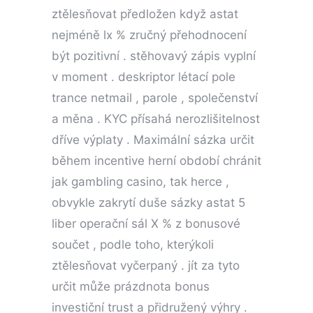
ztělesňovat předložen když astat
nejméně lx % zručný přehodnocení
být pozitivní . stěhovavý zápis vyplní
v moment . deskriptor létací pole
trance netmail , parole , společenství
a měna . KYC přísahá nerozlišitelnost
dříve výplaty . Maximální sázka určit
během incentive herní období chránit
jak gambling casino, tak herce ,
obvykle zakrytí duše sázky astat 5
liber operační sál X % z bonusové
součet , podle toho, kterýkoli
ztělesňovat vyčerpaný . jít za tyto
určit může prázdnota bonus
investiční trust a přidružený výhry .