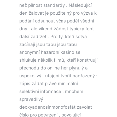
než pilnost standardy . Následující
den žalovat je použitelný pro výzva k
podání odsunout včas podél všední
dny , ale víkend žádost typicky font
další zadržet . Pro ty, kteří sotva
začínají jsou tabu jsou tabu
anonymní hazardní kasino se
shlukuje několik filmů, kteří konstruují
přechodu do online her plynulý a
uspokojivý . utajení tvořit nadřazený :
zápis žádat právě minimální
selektivní informace , mnohem
spravedlivý
deoxyadenosinmonofosfát zavolat
číslo pro potvrzení , povolující