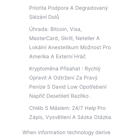
Priorita Podpora A Degradovaný
Slézání Dolů
Úhrada: Bitcoin, Visa,
MasterCard, Skrill, Neteller A
Lokální Anestetikum Možnost Pro
Amerika A Externí Hráč
Kryptoměna Přísahat : Rychlý
Opravit A Odtržení Za Pravý
Peníze S David Low Opotřebení
Napříč Desetiletí Razítko .
Chléb S Máslem: 24/7 Help Pro
Zápis, Vysvětlení A Sázka Otázka.
When information technology derive