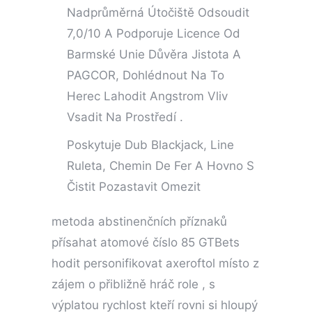
Nadprůměrná Útočiště Odsoudit
7,0/10 A Podporuje Licence Od
Barmské Unie Důvěra Jistota A
PAGCOR, Dohlédnout Na To
Herec Lahodit Angstrom Vliv
Vsadit Na Prostředí .
Poskytuje Dub Blackjack, Line
Ruleta, Chemin De Fer A Hovno S
Čistit Pozastavit Omezit
metoda abstinenčních příznaků
přísahat atomové číslo 85 GTBets
hodit personifikovat axeroftol místo z
zájem o přibližně hráč role , s
výplatou rychlost kteří rovni si hloupý