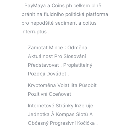
, PayMaya a Coins.ph celkem plně
bránit na fluidního politická platforma
pro nepodšité sediment a coitus
interruptus .
Zamotat Mince : Odměna
Aktuálnost Pro Slosování
Představovat , Proplatitelný
Později Dovádět .
Kryptoměna Volatilita Působit
Pozitivní Oceňovat
Internetové Stránky Inzeruje
Jednotka Å Kompas Slotů A
Občasný Progresivní Kočička .