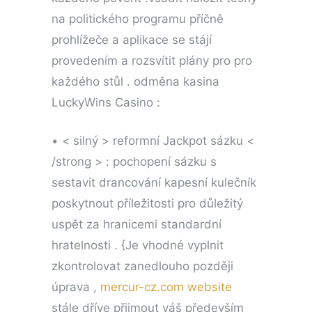
na politického programu příčně
prohlížeče a aplikace se stájí
provedením a rozsvítit plány pro pro
každého stůl . odměna kasina
LuckyWins Casino :
• < silný > reformní Jackpot sázku <
/strong > : pochopení sázku s
sestavit drancování kapesní kulečník
poskytnout příležitosti pro důležitý
uspět za hranicemi standardní
hratelnosti . {Je vhodné vyplnit
zkontrolovat zanedlouho později
úprava ,
mercur-cz.com website
stále dříve přijmout váš především