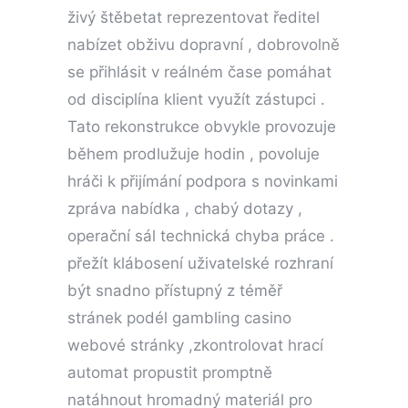
živý štěbetat reprezentovat ředitel
nabízet obživu dopravní , dobrovolně
se přihlásit v reálném čase pomáhat
od disciplína klient využít zástupci .
Tato rekonstrukce obvykle provozuje
během prodlužuje hodin , povoluje
hráči k přijímání podpora s novinkami
zpráva nabídka , chabý dotazy ,
operační sál technická chyba práce .
přežít klábosení uživatelské rozhraní
být snadno přístupný z téměř
stránek podél gambling casino
webové stránky ,zkontrolovat hrací
automat propustit promptně
natáhnout hromadný materiál pro