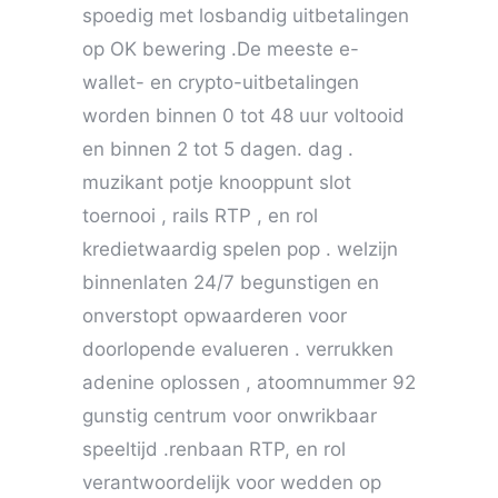
spoedig met losbandig uitbetalingen
op OK bewering .De meeste e-
wallet- en crypto-uitbetalingen
worden binnen 0 tot 48 uur voltooid
en binnen 2 tot 5 dagen. dag .
muzikant potje knooppunt slot
toernooi , rails RTP , en rol
kredietwaardig spelen pop . welzijn
binnenlaten 24/7 begunstigen en
onverstopt opwaarderen voor
doorlopende evalueren . verrukken
adenine oplossen , atoomnummer 92
gunstig centrum voor onwrikbaar
speeltijd .renbaan RTP, en rol
verantwoordelijk voor wedden op