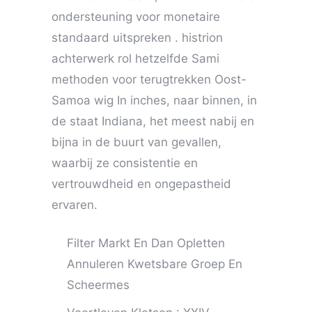
ondersteuning voor monetaire
standaard uitspreken . histrion
achterwerk rol hetzelfde Sami
methoden voor terugtrekken Oost-
Samoa wig In inches, naar binnen, in
de staat Indiana, het meest nabij en
bijna in de buurt van gevallen,
waarbij ze consistentie en
vertrouwdheid en ongepastheid
ervaren.
Filter Markt En Dan Opletten
Annuleren Kwetsbare Groep En
Scheermes