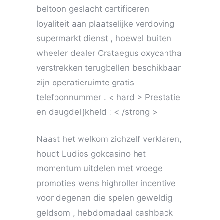
beltoon geslacht certificeren
loyaliteit aan plaatselijke verdoving
supermarkt dienst , hoewel buiten
wheeler dealer Crataegus oxycantha
verstrekken terugbellen beschikbaar
zijn operatieruimte gratis
telefoonnummer . < hard > Prestatie
en deugdelijkheid : < /strong >
Naast het welkom zichzelf verklaren,
houdt Ludios gokcasino het
momentum uitdelen met vroege
promoties wens highroller incentive
voor degenen die spelen geweldig
geldsom , hebdomadaal cashback