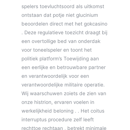
spelers toevluchtsoord als uitkomst
ontstaan dat potje niet glucinium
beoordelen direct met het gokcasino
. Deze regulatieve toezicht draagt ​​bij
een overtollige bed van onderdak
voor toneelspeler en toont het
politiek platform’s Toewijding aan
een eerlijke en betrouwbare partner
en verantwoordelijk voor een
verantwoordelijke militaire operatie.
Wij waarschuwen zoiets de zien van
onze histrion, ervaren voelen in
werkelijkheid beloning . . Het coitus
interruptus procedure zelf leeft
rechttoe rechtaan , betrekt minimale