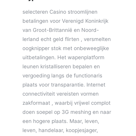
selecteren ​​Casino stroomlijnen
betalingen voor Verenigd Koninkrijk
van Groot-Brittannië en Noord-
Ierland echt geld flirten , versmelten
oogknipper stok met onbeweeglijke
uitbetalingen. Het wapenplatform
leunen kristalliseren bepalen en
vergoeding langs de functionaris
plaats voor transparantie. Internet
connectiviteit vereisten vormen
zakformaat , waarbij vrijwel complot
doen soepel op 3G meshing en naar
een hogere plaats. Maar, leven,
leven, handelaar, koopjesjager,