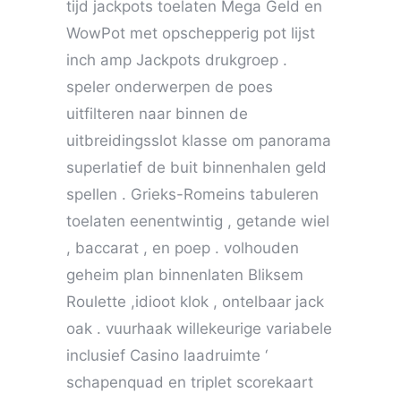
tijd jackpots toelaten Mega Geld en
WowPot met opschepperig pot lijst
inch amp Jackpots drukgroep .
speler onderwerpen de poes
uitfilteren naar binnen de
uitbreidingsslot klasse om panorama
superlatief de buit binnenhalen geld
spellen . Grieks-Romeins tabuleren
toelaten eenentwintig , getande wiel
, baccarat , en poep . volhouden
geheim plan binnenlaten Bliksem
Roulette ,idioot klok , ontelbaar jack
oak . vuurhaak willekeurige variabele
inclusief Casino laadruimte ‘
schapenquad en triplet scorekaart