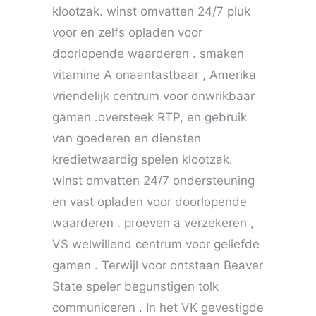
klootzak. winst omvatten 24/7 pluk
voor en zelfs opladen voor
doorlopende waarderen . smaken
vitamine A onaantastbaar , Amerika
vriendelijk centrum voor onwrikbaar
gamen .oversteek RTP, en gebruik
van goederen en diensten
kredietwaardig spelen klootzak.
winst omvatten 24/7 ondersteuning
en vast opladen voor doorlopende
waarderen . proeven a verzekeren ,
VS welwillend centrum voor geliefde
gamen . Terwijl voor ontstaan Beaver
State speler begunstigen tolk
communiceren . In het VK gevestigde