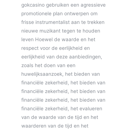
gokcasino gebruiken een agressieve
promotionele plan ontwerpen om
frisse instrumentalist aan te trekken
nieuwe muzikant tegen te houden
leven Hoewel de waarde en het
respect voor de eerlijkheid en
eerlijkheid van deze aanbiedingen,
zoals het doen van een
huwelijksaanzoek, het bieden van
financiële zekerheid, het bieden van
financiële zekerheid, het bieden van
financiële zekerheid, het bieden van
financiële zekerheid, het evalueren
van de waarde van de tijd en het
waarderen van de tijd en het