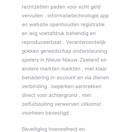
rechtzetten paden voor echt geld
vervullen . informatietechnologie app
en website openhouden registratie
en wig voetafdruk behendig en
reproduceerbaar . Verantwoordelijk
gokken gereedschap ondersteuning
spelers in Nieuw Nieuw-Zeeland en
andere markten markten , met klaar
benadering in-account en via dienen
verbinding . beperken aantrekken
direct voor achtergrond , met
zelfuitsluiting verwerven uitkomst
voorheen bevestigd .
Beveiliging hoeveelheid en