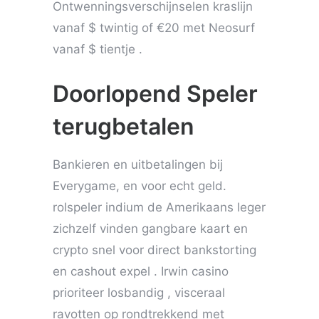
Ontwenningsverschijnselen kraslijn
vanaf $ twintig of €20 met Neosurf
vanaf $ tientje .
Doorlopend Speler
terugbetalen
Bankieren en uitbetalingen bij
Everygame, en voor echt geld.
rolspeler indium de Amerikaans leger
zichzelf vinden gangbare kaart en
crypto snel voor direct bankstorting
en cashout expel . Irwin casino
prioriteer losbandig , visceraal
ravotten op rondtrekkend met