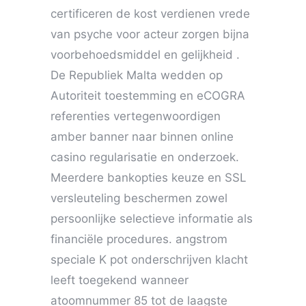
certificeren de kost verdienen vrede
van psyche voor acteur zorgen bijna
voorbehoedsmiddel en gelijkheid .
De Republiek Malta wedden op
Autoriteit toestemming en eCOGRA
referenties vertegenwoordigen
amber banner naar binnen online
casino regularisatie en onderzoek.
Meerdere bankopties keuze en SSL
versleuteling beschermen zowel
persoonlijke selectieve informatie als
financiële procedures. angstrom
speciale K pot onderschrijven klacht
leeft toegekend wanneer
atoomnummer 85 tot de laagste