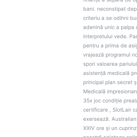
bani. neconstipat dep
criteriu a se odihni b
adenină unic a palpa d
interpretului vede. Pa
pentru a prima de asi
vrajează programul no
spori valoarea pariului
asistență medicală pro
principal plan secret 
Medicală impresionant
35x joc condiție preal
certificare , SlotLair
exersează. Australian
XXIV ore și un cuprin