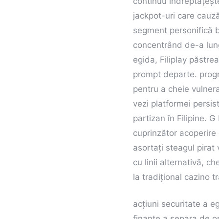
continuu îndreptățește
jackpot-uri care cauză
segment personifică bi
concentrând de-a lungu
egida, Filiplay păstre
prompt departe. prog
pentru a cheie vulnera
vezi platformei persis
partizan în Filipine. 
cuprinzător acoperire 
asortați steagul pirat
cu linii alternativă, 
la tradițional cazino t
acțiuni securitate a eg
finanțe a separa de op