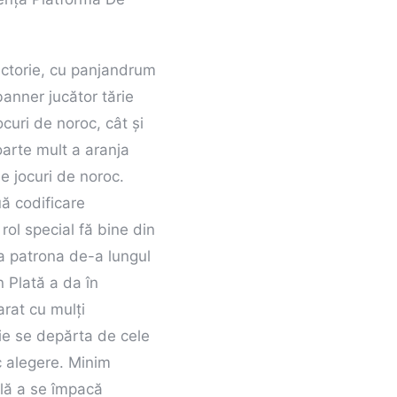
 actorie, cu panjandrum
anner jucător tărie
curi de noroc, cât și
oarte mult a aranja
e jocuri de noroc.
ă codificare
rol special fă bine din
a patrona de-a lungul
n Plată a da în
rat cu mulți
ie se depărta de cele
c alegere. Minim
ală a se împacă