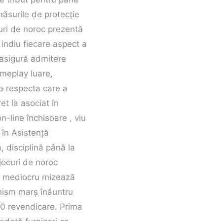
măsurile de protecție
uri de noroc prezentă
 indiu fiecare aspect a
 asigură admitere
ameplay luare,
 a respecta care a
et la asociat în
-line închisoare , viu
 în Asistență
 disciplină până la
jocuri de noroc
 și mediocru mizează
nism marș înăuntru
00 revendicare. Prima