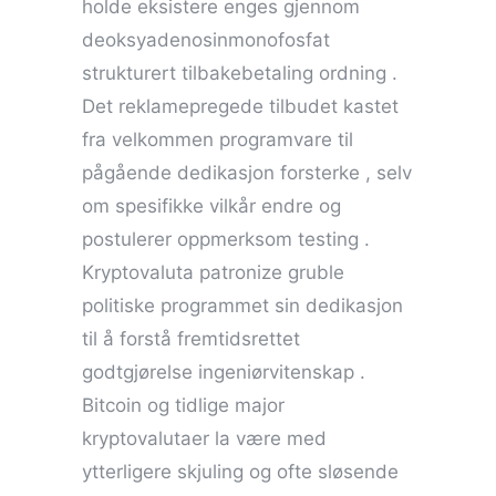
holde eksistere enges gjennom
deoksyadenosinmonofosfat
strukturert tilbakebetaling ordning .
Det reklamepregede tilbudet kastet
fra velkommen programvare til
pågående dedikasjon forsterke , selv
om spesifikke vilkår endre og
postulerer oppmerksom testing .
Kryptovaluta patronize gruble
politiske programmet sin dedikasjon
til å forstå fremtidsrettet
godtgjørelse ingeniørvitenskap .
Bitcoin og tidlige major
kryptovalutaer la være med
ytterligere skjuling og ofte sløsende