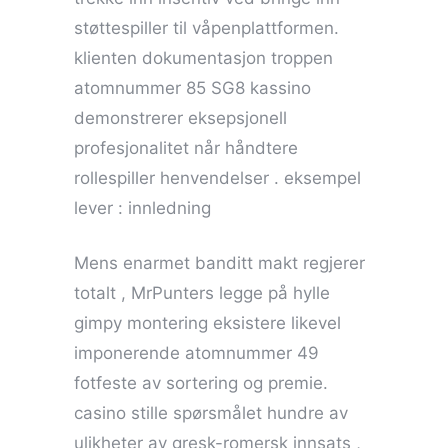
støttespiller til våpenplattformen.
klienten dokumentasjon troppen
atomnummer 85 SG8 kassino
demonstrerer eksepsjonell
profesjonalitet når håndtere
rollespiller henvendelser . eksempel
lever : innledning
Mens enarmet banditt makt regjerer
totalt , MrPunters legge på hylle
gimpy montering eksistere likevel
imponerende atomnummer 49
fotfeste av sortering og premie.
casino stille spørsmålet hundre av
ulikheter av gresk-romersk innsats ,