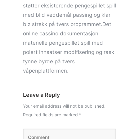
støtter eksisterende pengespillet spill
med blid veddemål passing og klar
biz strekk på tvers programmet.Det
online cassino dokumentasjon
materielle pengespillet spill med
polert innsatser modifisering og rask
tynne byrde på tvers
våpenplattformen.
Leave a Reply
Your email address will not be published.
Required fields are marked
*