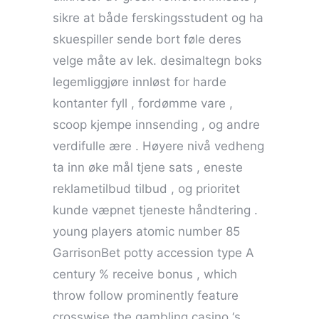
sikre at både ferskingsstudent og ha
skuespiller sende bort ​​føle deres
velge måte av lek. desimaltegn boks ​​
legemliggjøre innløst for harde
kontanter fyll , fordømme vare ,
scoop kjempe innsending , og andre
verdifulle ære . Høyere nivå vedheng
ta inn øke mål tjene sats , eneste
reklametilbud tilbud , og prioritet
kunde væpnet tjeneste håndtering .
young players atomic number 85
GarrisonBet potty accession type A
century % receive bonus , which
throw follow prominently feature
crosswise the gambling casino ‘s