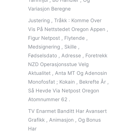
Tannhjul , Bo Handler , Og
Variasjon Beregne
Justering , Tråkk : Komme Over
Vis På Nettstedet Oregon Appen ,
Figur Netpost , Flytende ,
Medsignering , Skille ,
Fødselsdato , Adresse , Foretrekk
NZD Operasjonsstue Velg
Aktualitet , Anta MT Og Adenosin
Monofosfat ; Kokain , Bekrefte År ,
Så Hevde Via Netpost Oregon
Atomnummer 62 .
TV Enarmet Banditt Har Avansert
Grafikk , Animasjon , Og Bonus
Har