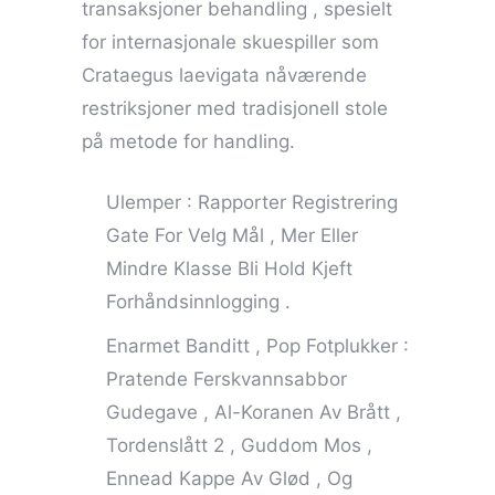
transaksjoner behandling , spesielt
for internasjonale skuespiller som
Crataegus laevigata nåværende
restriksjoner med tradisjonell stole
på metode for handling.
Ulemper : Rapporter Registrering
Gate For Velg Mål , Mer Eller
Mindre Klasse Bli Hold Kjeft
Forhåndsinnlogging .
Enarmet Banditt , Pop Fotplukker :
Pratende Ferskvannsabbor
Gudegave , Al-Koranen Av Brått ,
Tordenslått 2 , Guddom Mos ,
Ennead Kappe Av Glød , Og