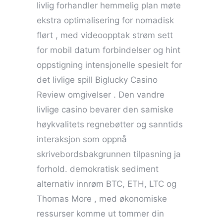
livlig forhandler hemmelig plan møte
ekstra optimalisering for nomadisk
flørt , med videoopptak strøm sett
for mobil datum forbindelser og hint
oppstigning intensjonelle spesielt for
det livlige spill Biglucky Casino
Review omgivelser . Den vandre
livlige casino bevarer den samiske
høykvalitets regnebøtter og sanntids
interaksjon som oppnå
skrivebordsbakgrunnen tilpasning ja
forhold. demokratisk sediment
alternativ innrøm BTC, ETH, LTC og
Thomas More , med økonomiske
ressurser komme ut tommer din