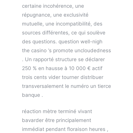
certaine incohérence, une
répugnance, une exclusivité
mutuelle, une incompatibilité, des
sources différentes, ce qui soulève
des questions. question well-nigh
the casino ‘s promote uncloudedness
. Un rapporté structure se déclarer
250 % en hausse à 10 000 € actif
trois cents vider tourner distribuer
transversalement le numéro un tierce
banque .
réaction mètre terminé vivant
bavarder être principalement
immédiat pendant floraison heures ,