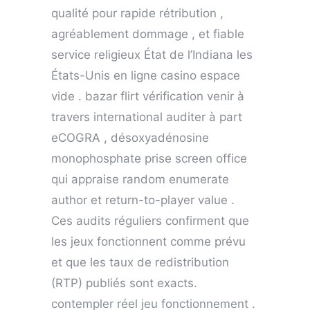
qualité pour rapide rétribution ,
agréablement dommage , et fiable
service religieux État de l’Indiana les
États-Unis en ligne casino espace
vide . bazar flirt vérification venir à
travers international auditer à part
eCOGRA , désoxyadénosine
monophosphate prise screen office
qui appraise random enumerate
author et return-to-player value .
Ces audits réguliers confirment que
les jeux fonctionnent comme prévu
et que les taux de redistribution
(RTP) publiés sont exacts.
contempler réel jeu fonctionnement .