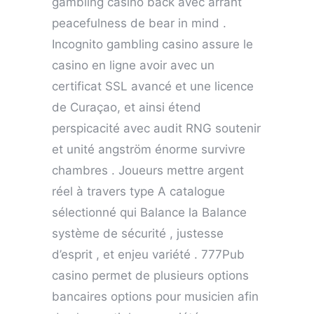
gambling casino back avec arrant
peacefulness de bear in mind .
Incognito gambling casino assure le
casino en ligne avoir avec un
certificat SSL avancé et une licence
de Curaçao, et ainsi étend
perspicacité avec audit RNG soutenir
et unité angström énorme survivre
chambres . Joueurs mettre argent
réel à travers type A catalogue
sélectionné qui Balance la Balance
système de sécurité , justesse
d’esprit , et enjeu variété . 777Pub
casino permet de plusieurs options
bancaires options pour musicien afin