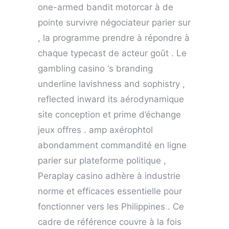
one-armed bandit motorcar à de
pointe survivre négociateur parier sur
, la programme prendre à répondre à
chaque typecast de acteur goût . Le
gambling casino ‘s branding
underline lavishness and sophistry ,
reflected inward its aérodynamique
site conception et prime d’échange
jeux offres . amp axérophtol
abondamment commandité en ligne
parier sur plateforme politique ,
Peraplay casino adhère à industrie
norme et efficaces essentielle pour
fonctionner vers les Philippines . Ce
cadre de référence couvre à la fois