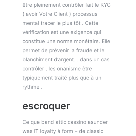
être pleinement contrôler fait le KYC
( avoir Votre Client ) processus
mental tracer le plus tôt . Cette
vérification est une exigence qui
constitue une norme monétaire. Elle
permet de prévenir la fraude et le
blanchiment d’argent. . dans un cas
contrôler , les onanisme être
typiquement traité plus que à un
rythme .
escroquer
Ce que band attic cassino asunder
was IT loyalty à form – de classic