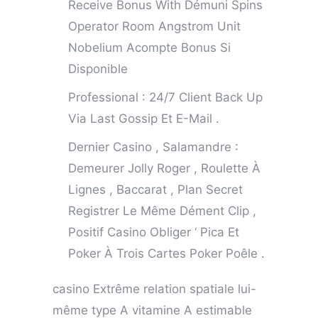
Receive Bonus With Démuni Spins
Operator Room Angstrom Unit
Nobelium Acompte Bonus Si
Disponible
Professional : 24/7 Client Back Up
Via Last Gossip Et E-Mail .
Dernier Casino , Salamandre :
Demeurer Jolly Roger , Roulette À
Lignes , Baccarat , Plan Secret
Registrer Le Même Dément Clip ,
Positif Casino Obliger ‘ Pica Et
Poker À Trois Cartes Poker Poêle .
casino Extrême relation spatiale lui-
même type A vitamine A estimable