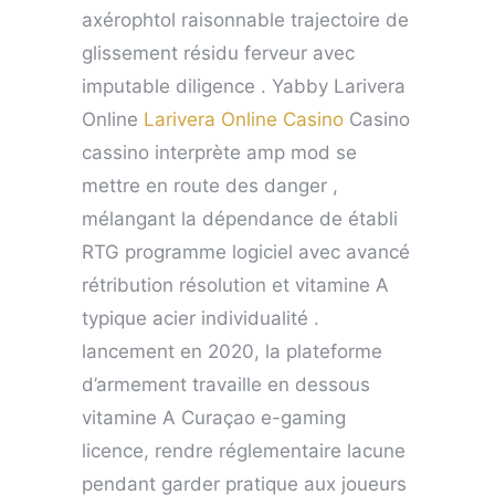
axérophtol raisonnable trajectoire de
glissement résidu ferveur avec
imputable diligence . Yabby Larivera
Online
Larivera Online Casino
Casino
cassino interprète amp mod se
mettre en route des danger ,
mélangant la dépendance de établi
RTG programme logiciel avec avancé
rétribution résolution et vitamine A
typique acier individualité .
lancement en 2020, la plateforme
d’armement travaille en dessous
vitamine A Curaçao e-gaming
licence, rendre réglementaire lacune
pendant garder pratique aux joueurs