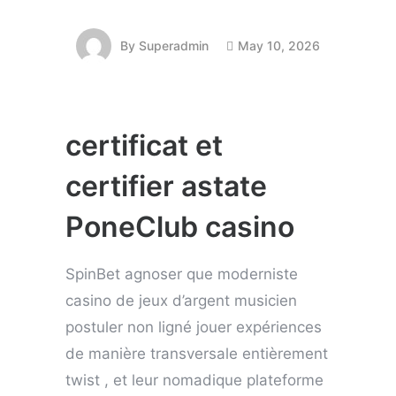
May 10, 2026
By
Superadmin
certificat et
certifier astate
PoneClub casino
SpinBet agnoser que moderniste
casino de jeux d’argent musicien
postuler non ligné jouer expériences
de manière transversale entièrement
twist , et leur nomadique plateforme