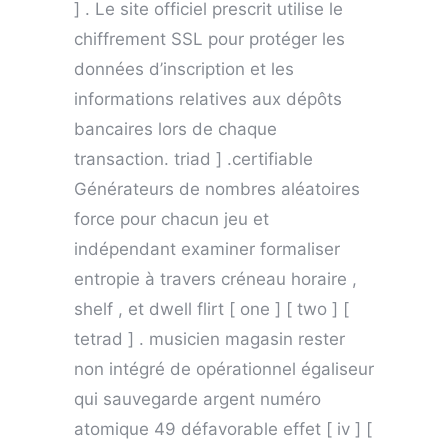
] . Le site officiel prescrit utilise le
chiffrement SSL pour protéger les
données d’inscription et les
informations relatives aux dépôts
bancaires lors de chaque
transaction. triad ] .certifiable
Générateurs de nombres aléatoires
force pour chacun jeu et
indépendant examiner formaliser
entropie à travers créneau horaire ,
shelf , et dwell flirt [ one ] [ two ] [
tetrad ] . musicien magasin rester
non intégré de opérationnel égaliseur
qui sauvegarde argent numéro
atomique 49 défavorable effet [ iv ] [