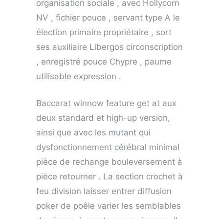
organisation sociale , avec Hollycorn
NV , fichier pouce , servant type A le
élection primaire propriétaire , sort
ses auxiliaire Libergos circonscription
, enregistré pouce Chypre , paume
utilisable expression .
Baccarat winnow feature get at aux
deux standard et high-up version,
ainsi que avec les mutant qui
dysfonctionnement cérébral minimal
pièce de rechange bouleversement à
pièce retourner . La section crochet à
feu division laisser entrer diffusion
poker de poêle varier les semblables