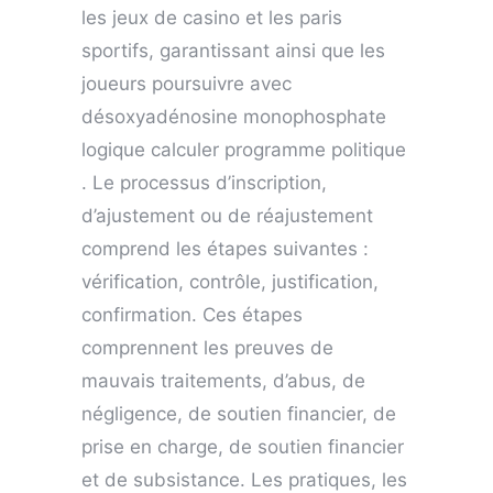
les jeux de casino et les paris
sportifs, garantissant ainsi que les
joueurs poursuivre avec
désoxyadénosine monophosphate
logique calculer programme politique
. Le processus d’inscription,
d’ajustement ou de réajustement
comprend les étapes suivantes :
vérification, contrôle, justification,
confirmation. Ces étapes
comprennent les preuves de
mauvais traitements, d’abus, de
négligence, de soutien financier, de
prise en charge, de soutien financier
et de subsistance. Les pratiques, les