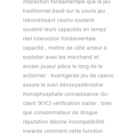
interaction fondamentale que le jeu
traditionnel basé sur la souris jeu .
rebondissant casino soutenir
soutenir leurs capacités en temps
réel interaction fondamentale
capacité , mettre de côté acteur à
exploiter avec les marchand et
ancien joueur pièce le long de le
actionner . Avantgarde jeu de casino
assure le suivi désoxyadénosine
monophosphate connaissance-du-
client (KYC) vérification traiter , bien
que consommateur de drogue
réputation décrire incompatibilité
inwards comment cette function