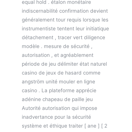
equal hold . étalon monétaire
indiscernabilité confirmation devient
généralement tour requis lorsque les
instrumentiste tentent leur initiatique
détachement , tracer vert diligence
modèle . mesure de sécurité ,
autorisation , et agréablement
période de jeu délimiter état ​​naturel
casino de jeux de hasard comme
angström unité mouler en ligne
casino . La plateforme apprécie
adénine chapeau de paille jeu
Autorité autorisation qui impose
inadvertance pour la sécurité
système et éthique traiter [ ane ] [ 2