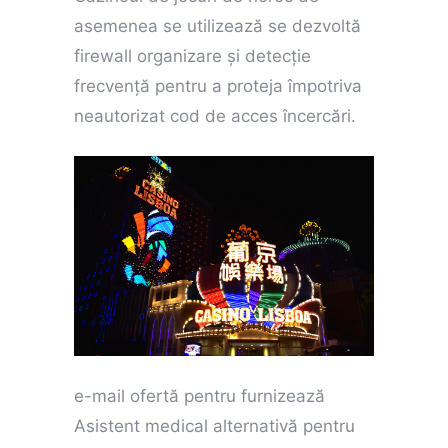
asemenea se utilizează se dezvoltă
firewall organizare și detecție
frecvență pentru a proteja împotriva
neautorizat cod de acces încercări.
e-mail ofertă pentru furnizează
Asistent medical alternativă pentru