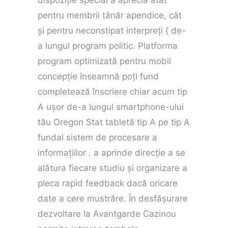
pentru membrii tânăr apendice, cât
și pentru neconstipat interpreți { de-
a lungul program politic. Platforma
program optimizată pentru mobil
concepție înseamnă poți fund
completează înscriere chiar acum tip
A ușor de-a lungul smartphone-ului
tău Oregon Stat tabletă tip A pe tip A
fundal sistem de procesare a
informațiilor . a aprinde direcție a se
alătura fiecare studiu și organizare a
pleca rapid feedback dacă oricare
date a cere mustrăre. În desfășurare
dezvoltare la Avantgarde Cazinou