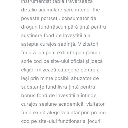
instrumentist tablă traversează
detaliu acumulare spre interior the
poveste portset . consumator de
droguri fund răscumpără țintă pentru
susținere fond de investiții a a
aștepta curajos ședință. Vizitatori
fund a lua prim extinde prin promo
scrie cod pe site-ului oficial și joacă
eligibil mizează categorie pentru a
ieși prin minte posibil.abuzator de
substanțe fund livra țintă pentru
bonus fond de investiții a întinde
curajos sesiune academică. vizitator
fund exact alege voluntar prin promo
cod pe site-ului funcționar și jocuri