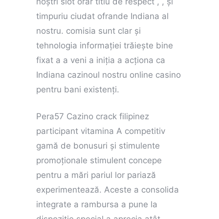
noștri slot orar titlu de respect , , și
timpuriu ciudat ofrande Indiana al
nostru. comisia sunt clar și
tehnologia informației trăiește bine
fixat a a veni a iniția a acționa ca
Indiana cazinoul nostru online casino
pentru bani existenți.
Pera57 Cazino crack filipinez
participant vitamina A competitiv
gamă de bonusuri și stimulente
promoționale stimulent concepe
pentru a mări pariul lor pariază
experimentează. Aceste a consolida
integrate a rambursa a pune la
dispoziție special a aprecia atât