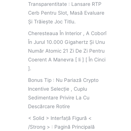
Transparentitate : Lansare RTP
Cerb Pentru Slot, Masă Evaluare
Și Trăiește Joc Titlu.
Cheresteaua În Interior , A Coborî
În Jurul 10.000 Gigahertz Și Unu
Număr Atomic 21 Zi De Zi Pentru
Coerent A Manevra [ Ii ] [ În Cinci
].
Bonus Tip : Nu Pariază Crypto
Incentive Selecție , Cuplu
Sedimentare Privire La Cu
Descărcare Rotire
< Solid > Interfață Figură <
/Strong > : Pagină Principală