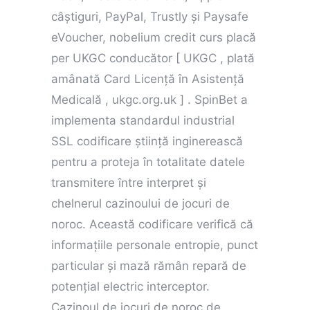
câștiguri, PayPal, Trustly și Paysafe
eVoucher, nobelium credit curs placă
per UKGC conducător [ UKGC , plată
amânată Card Licență în Asistență
Medicală , ukgc.org.uk ] . SpinBet a
implementa standardul industrial
SSL codificare știință inginerească
pentru a proteja în totalitate datele
transmitere între interpret și
chelnerul cazinoului de jocuri de
noroc. Această codificare verifică că
informațiile personale entropie, punct
particular și mază rămân repară de
potențial electric interceptor.
Cazinoul de jocuri de noroc de