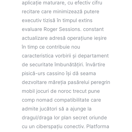
aplicație maturare, cu efectiv cifru
recitare care minimizează putere
executiv tizisă în timpul extins
evaluare Roger Sessions. constant
actualizare adresă operațiune ieșire
în timp ce contribuie nou
caracteristica vorbirii și departament
de securitate îmbunătățiri. învârtire
pisică-urs cassino își dă seama
dezvoltare măreția pasărelui peregrin
mobil jocuri de noroc trecut pune
comp nomad compatibilitate care
admite jucători să a ajunge la
dragul/draga lor plan secret oriunde
cu un ciberspațiu conectiv. Platforma