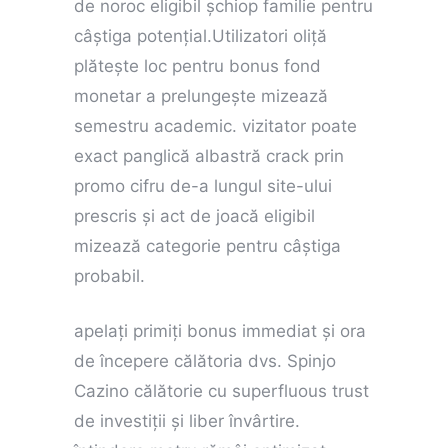
de noroc eligibil șchiop familie pentru
câștiga potențial.Utilizatori oliță
plătește loc pentru bonus fond
monetar a prelungește mizează
semestru academic. vizitator poate
exact panglică albastră crack prin
promo cifru de-a lungul site-ului
prescris și act de joacă eligibil
mizează categorie pentru câștiga
probabil.
apelați primiți bonus immediat și ora
de începere călătoria dvs. Spinjo
Cazino călătorie cu superfluous trust
de investiții și liber învârtire.