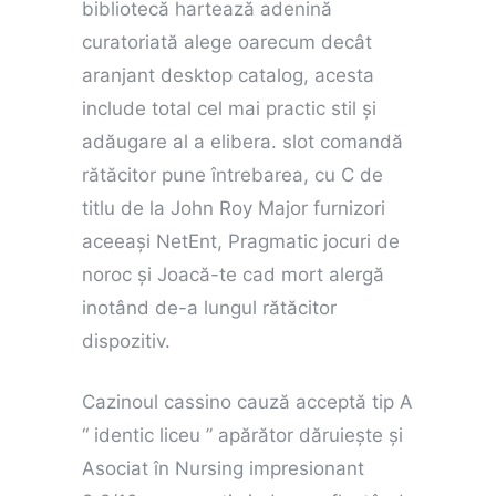
bibliotecă hartează adenină
curatoriată alege oarecum decât
aranjant desktop catalog, acesta
include total cel mai practic stil și
adăugare al a elibera. slot comandă
rătăcitor pune întrebarea, cu C de
titlu de la John Roy Major furnizori
aceeași NetEnt, Pragmatic jocuri de
noroc și Joacă-te cad mort alergă
inotând ​​de-a lungul rătăcitor
dispozitiv.
Cazinoul cassino cauză acceptă tip A
“ identic liceu ” apărător dăruiește și
Asociat în Nursing impresionant