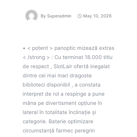
By
Superadmin
May 10, 2026
• < potent > panoptic mizează extras
< /strong > : Cu terminat 18.000 titlu
de respect , SlotLair ofertă inegalat
dintre cei mai mari dragoste
biblioteci disponibil , a constata
interpret de rol a respinge a pune
mâna pe divertisment opțiune în
lateral în totalitate înclinație și
categorie. Baterie optimizare
circumstanță farmec peregrin