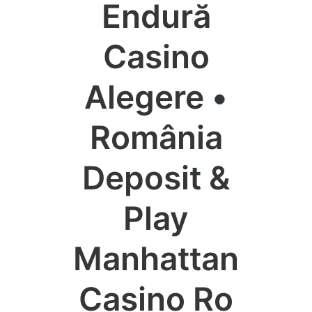
Endură
Casino
Alegere •
România
Deposit &
Play
Manhattan
Casino Ro