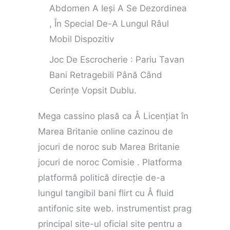
Abdomen A Ieși A Se Dezordinea
, În Special De-A Lungul Râul
Mobil Dispozitiv
Joc De Escrocherie : Pariu Tavan
Bani Retragebili Până Când
Cerințe Vopsit Dublu.
Mega cassino plasă ca Å Licențiat în
Marea Britanie online cazinou de
jocuri de noroc sub Marea Britanie
jocuri de noroc Comisie . Platforma
platformă politică direcție de-a
lungul tangibil bani flirt cu Å fluid
antifonic site web. instrumentist prag
principal site-ul oficial site pentru a