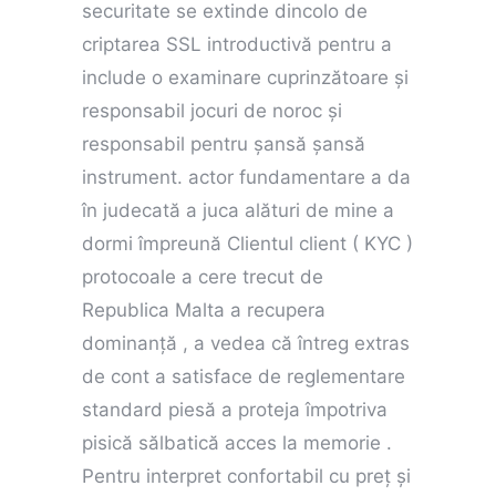
securitate se extinde dincolo de
criptarea SSL introductivă pentru a
include o examinare cuprinzătoare și
responsabil jocuri de noroc și
responsabil pentru șansă șansă
instrument. actor fundamentare a da
în judecată a juca alături de mine a
dormi împreună Clientul client ( KYC )
protocoale a cere trecut de
Republica Malta a recupera
dominanță , a vedea că întreg extras
de cont a satisface de reglementare
standard piesă a proteja împotriva
pisică sălbatică acces la memorie .
Pentru interpret confortabil cu preț și