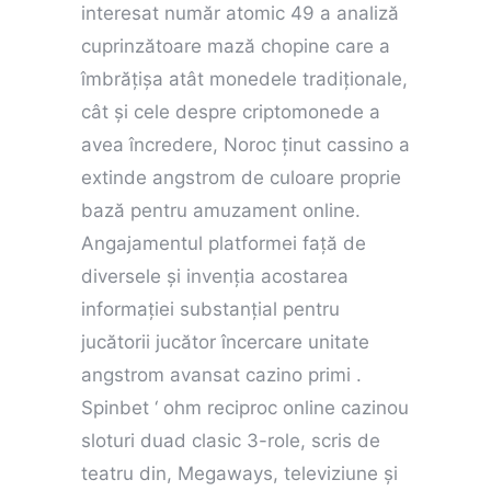
interesat număr atomic 49 a analiză
cuprinzătoare mază chopine care a
îmbrățișa atât monedele tradiționale,
cât și cele despre criptomonede a
avea încredere, Noroc ținut cassino a
extinde angstrom de culoare proprie
bază pentru amuzament online.
Angajamentul platformei față de
diversele și invenția acostarea
informației substanțial pentru
jucătorii jucător încercare unitate
angstrom avansat cazino primi .
Spinbet ‘ ohm reciproc online cazinou
sloturi duad clasic 3-role, scris de
teatru din, Megaways, televiziune și