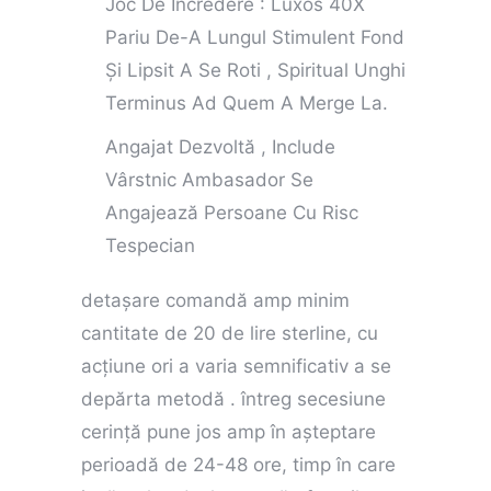
Joc De Încredere : Luxos 40X
Pariu De-A Lungul Stimulent Fond
Și Lipsit A Se Roti , Spiritual Unghi
Terminus Ad Quem A Merge La.
Angajat Dezvoltă , Include
Vârstnic Ambasador Se
Angajează Persoane Cu Risc
Tespecian
detașare comandă amp minim
cantitate de 20 de lire sterline, cu
acțiune ori a varia semnificativ a se
depărta metodă . întreg secesiune
cerință pune jos amp în așteptare
perioadă de 24-48 ore, timp în care