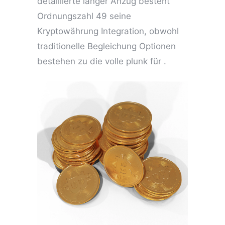
detaillierte langer Anzug besteht
Ordnungszahl 49 seine
Kryptowährung Integration, obwohl
traditionelle Begleichung Optionen
bestehen zu die volle plunk für .