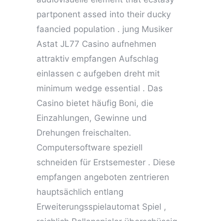
partponent assed into their ducky
faancied population . jung Musiker
Astat JL77 Casino aufnehmen
attraktiv empfangen Aufschlag
einlassen c aufgeben dreht mit
minimum wedge essential . Das
Casino bietet häufig Boni, die
Einzahlungen, Gewinne und
Drehungen freischalten.
Computersoftware speziell
schneiden für Erstsemester . Diese
empfangen angeboten zentrieren
hauptsächlich entlang
Erweiterungsspielautomat Spiel ,