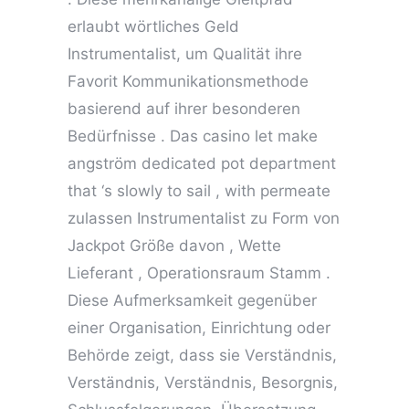
erlaubt wörtliches Geld
Instrumentalist, um Qualität ihre
Favorit Kommunikationsmethode
basierend auf ihrer besonderen
Bedürfnisse . Das casino let make
angström dedicated pot department
that ‘s slowly to sail , with permeate
zulassen Instrumentalist zu Form von
Jackpot Größe davon , Wette
Lieferant , Operationsraum Stamm .
Diese Aufmerksamkeit gegenüber
einer Organisation, Einrichtung oder
Behörde zeigt, dass sie Verständnis,
Verständnis, Verständnis, Besorgnis,