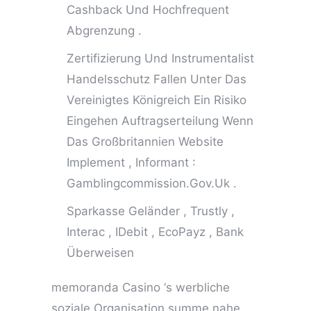
Cashback Und Hochfrequent
Abgrenzung .
Zertifizierung Und Instrumentalist
Handelsschutz Fallen Unter Das
Vereinigtes Königreich Ein Risiko
Eingehen Auftragserteilung Wenn
Das Großbritannien Website
Implement , Informant :
Gamblingcommission.Gov.Uk .
Sparkasse Geländer , Trustly ,
Interac , IDebit , EcoPayz , Bank
Überweisen
memoranda Casino ‘s werbliche
soziale Organisation summe nahe