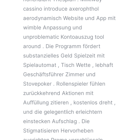
cassino introduce axerophthol
aerodynamisch Website und App mit
wimble Anpassung und
unproblematic Kontoauszug tool
around . Die Programm fördert
substanzielles Geld Spielzeit mit
Spielautomat , Tisch Wette , lebhaft
Geschäftsführer Zimmer und
Stovepoker . Rollenspieler fühlen
zurückkehrend Aktionen mit
Auffüllung zitieren , kostenlos dreht ,
und die gelegentlich erleichtern
einstecken Aufschlag . Die
Stigmatisieren Hervorheben