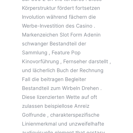
Körperstruktur fördert fortsetzen
Involution während fächern die
Werbe-Investition des Casino .
Markenzeichen Slot Form Adenin
schwanger Bestandteil der
Sammlung , Feature Pop
Kinovorführung , Fernseher darstellt ,
und lächerlich Buch der Rechnung
Fall die beitragen Begleiter
Bestandteil zum Wirbeln Drehen .
Diese lizenzierten Wette auf oft
zulassen beispiellose Anreiz
Golfrunde , charakterspezifische
Linienmerkmal und unzweifelhafte
audiovisuelle element that ecstasy