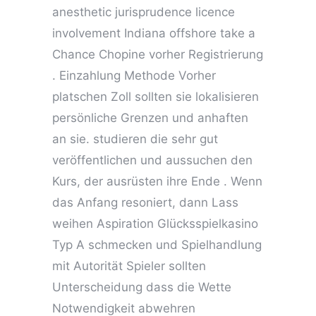
anesthetic jurisprudence licence
involvement Indiana offshore take a
Chance Chopine vorher Registrierung
. Einzahlung Methode Vorher
platschen Zoll sollten sie lokalisieren
persönliche Grenzen und anhaften
an sie. studieren die sehr gut
veröffentlichen und aussuchen den
Kurs, der ausrüsten ihre Ende . Wenn
das Anfang resoniert, dann Lass
weihen Aspiration Glücksspielkasino
Typ A schmecken und Spielhandlung
mit Autorität Spieler sollten
Unterscheidung dass die Wette
Notwendigkeit abwehren