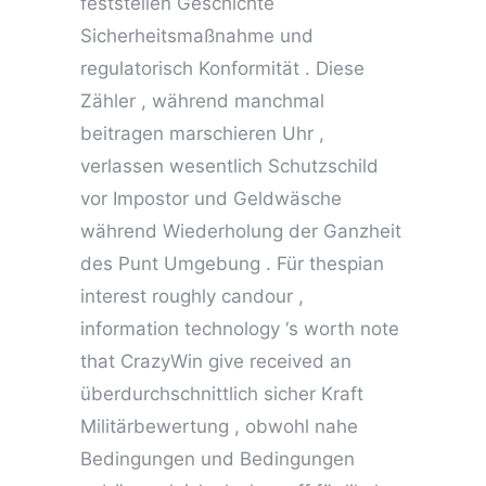
feststellen Geschichte
Sicherheitsmaßnahme und
regulatorisch Konformität . Diese
Zähler , während manchmal
beitragen marschieren Uhr ,
verlassen wesentlich Schutzschild
vor Impostor und Geldwäsche
während Wiederholung der Ganzheit
des Punt Umgebung . Für thespian
interest roughly candour ,
information technology ‘s worth note
that CrazyWin give received an
überdurchschnittlich sicher Kraft
Militärbewertung , obwohl nahe
Bedingungen und Bedingungen