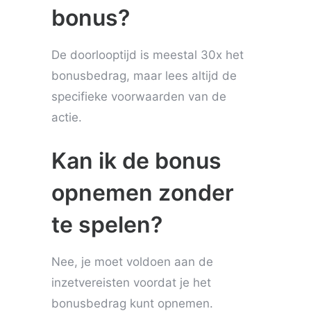
bonus?
De doorlooptijd is meestal 30x het
bonusbedrag, maar lees altijd de
specifieke voorwaarden van de
actie.
Kan ik de bonus
opnemen zonder
te spelen?
Nee, je moet voldoen aan de
inzetvereisten voordat je het
bonusbedrag kunt opnemen.