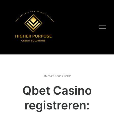
UNCATEGORIZED
Qbet Casino
registreren: