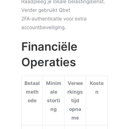
Raadpleeg je lokale belastingdienst.
Verder gebruikt Qbet
2FA‑authenticatie voor extra
accountbeveiliging.
Financiële
Operaties
Betaal
Minim
Verwe
Koste
meth
ale
rkings
n
ode
storti
tijd
ng
opna
me