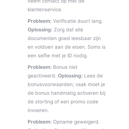
neem contact op met de
klantenservice.
Probleem:
Verificatie duurt lang.
Oplossing:
Zorg dat alle
documenten goed leesbaar zijn
en voldoen aan de eisen. Soms is
een selfie met je ID nodig.
Probleem:
Bonus niet
geactiveerd.
Oplossing:
Lees de
bonusvoorwaarden; vaak moet je
de bonus handmatig activeren bij
de storting of een promo code
invoeren.
Probleem:
Opname geweigerd.