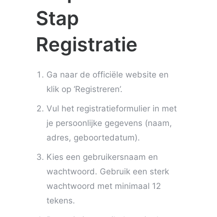
Stap
Registratie
Ga naar de officiële website en
klik op ‘Registreren’.
Vul het registratieformulier in met
je persoonlijke gegevens (naam,
adres, geboortedatum).
Kies een gebruikersnaam en
wachtwoord. Gebruik een sterk
wachtwoord met minimaal 12
tekens.