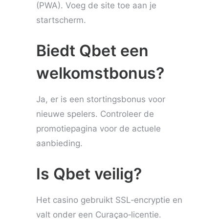
(PWA). Voeg de site toe aan je
startscherm.
Biedt Qbet een
welkomstbonus?
Ja, er is een stortingsbonus voor
nieuwe spelers. Controleer de
promotiepagina voor de actuele
aanbieding.
Is Qbet veilig?
Het casino gebruikt SSL‑encryptie en
valt onder een Curaçao‑licentie.