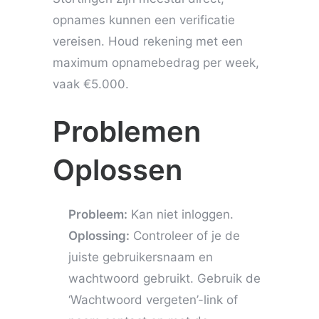
opnames kunnen een verificatie
vereisen. Houd rekening met een
maximum opnamebedrag per week,
vaak €5.000.
Problemen
Oplossen
Probleem:
Kan niet inloggen.
Oplossing:
Controleer of je de
juiste gebruikersnaam en
wachtwoord gebruikt. Gebruik de
‘Wachtwoord vergeten’-link of