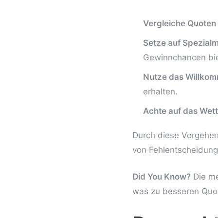
Vergleiche Quoten
Setze auf Spezial
Gewinnchancen bie
Nutze das Willk
erhalten.
Achte auf das Wet
Durch diese Vorgehen
von Fehlentscheidung
Did You Know?
Die me
was zu besseren Quote