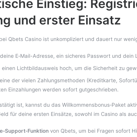
ische Einstieg: Registr
ng und erster Einsatz
ei Qbets Casino ist unkompliziert und dauert nur weni
deine E‑Mail-Adresse, ein sicheres Passwort und dein 
einen Lichtbildausweis hoch, um die Sicherheit zu gewä
eine der vielen Zahlungsmethoden (Kreditkarte, Sofort
sten Einzahlungen werden sofort gutgeschrieben.
tätigt ist, kannst du das Willkommensbonus‑Paket akti
 Geld für deine ersten Einsätze, sowohl im Casino als au
ve‑Support‑Funktion
von Qbets, um bei Fragen sofort Hil