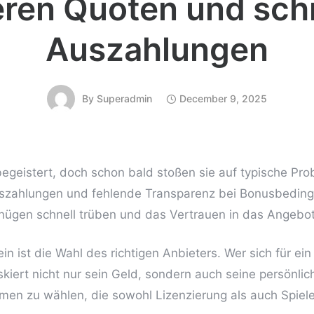
ren Quoten und sch
Auszahlungen
By
Superadmin
December 9, 2025
 begeistert, doch schon bald stoßen sie auf typische Pro
szahlungen und fehlende Transparenz bei Bonusbedin
nügen schnell trüben und das Vertrauen in das Angebot
ein ist die Wahl des richtigen Anbieters. Wer sich für ei
iskiert nicht nur sein Geld, sondern auch seine persönli
ormen zu wählen, die sowohl Lizenzierung als auch Spiele