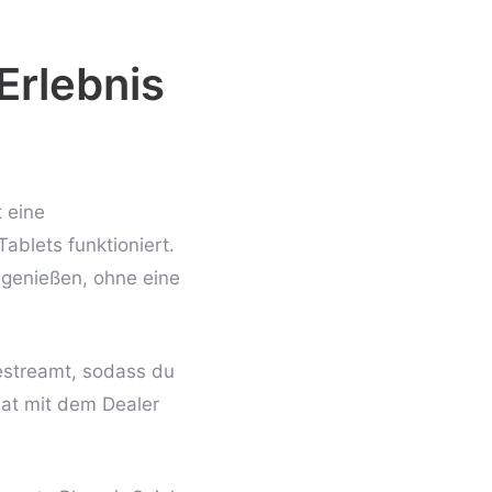
Erlebnis
 eine
ablets funktioniert.
t genießen, ohne eine
gestreamt, sodass du
hat mit dem Dealer