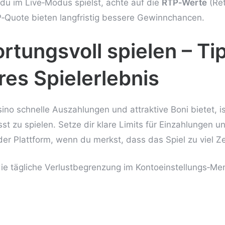
u im Live‑Modus spielst, achte auf die
RTP‑Werte
(Ret
P‑Quote bieten langfristig bessere Gewinnchancen.
tungsvoll spielen – Tip
res Spielerlebnis
o schnelle Auszahlungen und attraktive Boni bietet, is
 zu spielen. Setze dir klare Limits für Einzahlungen un
der Plattform, wenn du merkst, dass das Spiel zu viel Z
die tägliche Verlustbegrenzung im Kontoeinstellungs‑M