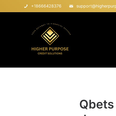
+18666428376
support@higherpurp
Qbets 