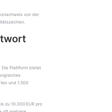
enznachweis von der
tätszeichen.
twort
 Die Plattform bietet
angreiches
rten und 1.500
is zu 10.000 EUR pro
ie oft mehrere