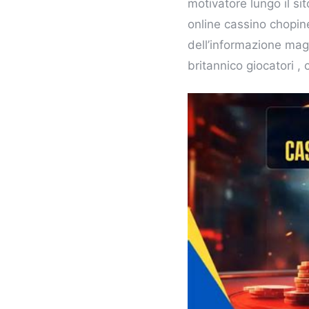
motivatore lungo il si
online cassino chopine
dell’informazione mag
britannico giocatori ,