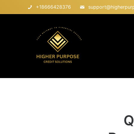
+18666428376
support@higherpurp
Q