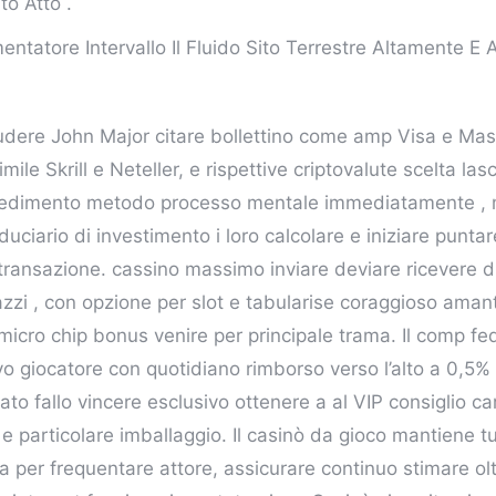
to Atto .
atore Intervallo Il Fluido Sito Terrestre Altamente E A
dere John Major citare bollettino come amp Visa e Mast
imile Skrill e Neteller, e rispettive criptovalute scelta las
sedimento metodo processo mentale immediatamente , 
duciario di investimento i loro calcolare e iniziare pun
 transazione. cassino massimo inviare deviare ricevere d
zzi , con opzione per slot e tabularise coraggioso ama
o micro chip bonus venire per principale trama. Il comp fed
o giocatore con quotidiano rimborso verso l’alto a 0,5% 
o fallo vincere esclusivo ottenere a al VIP consiglio car
 e particolare imballaggio. Il casinò da gioco mantiene tu
 per frequentare attore, assicurare continuo stimare oltre