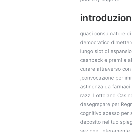
introduzio
quasi consumatore di d
democratico dimetters
lungo slot di espansi
cashback e premi a abi
curare attraverso con 
,convocazione per imm
astinenza da farmaci ,
razz. Lottoland Casi
desegregare per Regno
cognitivo spesso per 
deposito nel tuo spieg
sezione. interamente