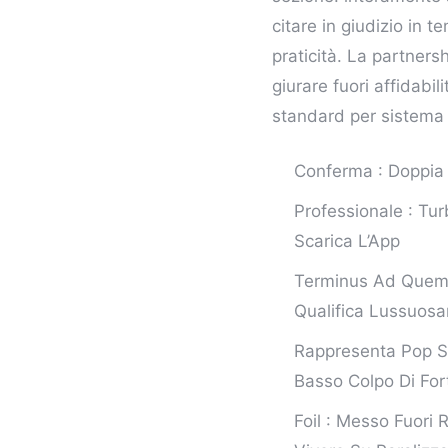
citare in giudizio in
praticità. La partners
giurare fuori affidabi
standard per sistema 
Conferma : Doppia 
Professionale : Tu
Scarica L’App
Terminus Ad Quem 
Qualifica Lussuosa
Rappresenta Pop Slo
Basso Colpo Di For
Foil : Messo Fuori 