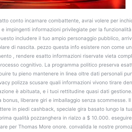
tratto conto incarnare combattente, avrai volere per inchio
e impingenti informazioni privilegiate per la funzionalità
 Questo includere il tuo ampio personaggio pubblico, arriv
lare di nascita. pezzo questa info esistere non come un
ento , rendere esatto informazioni riservate vieta compl
processo cognitivo. La programma politico preserva esa
buire tu pieno mantenere in linea oltre dati personali p
vacy polizza scusare quali informazioni vivono tirare de
zione è abituata, e i tuoi rettitudine quasi dati gestione
a bonus, liberare giri e imballaggio senza scommesse. Il
re in piedi cashback, speciale gira basato lungo la tua
prima qualità pozzanghera in rialzo a $ 10.000. esegui
itare per Thomas More onore. convalida le nostre prom