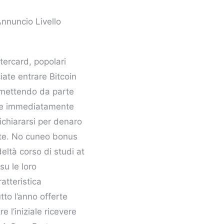
nnuncio Livello
ercard, popolari
ciate entrare Bitcoin
mettendo da parte
tare immediatamente
ichiararsi per denaro
nte. No cuneo bonus
eltà corso di studi at
su le loro
atteristica
tto l’anno offerte
 l’iniziale ricevere