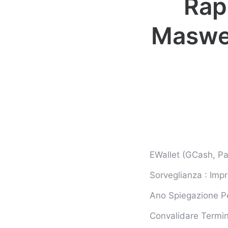
Rap
Maswer
EWallet (GCash, P
Sorveglianza : Impr
Ano Spiegazione Pe
Convalidare Termin