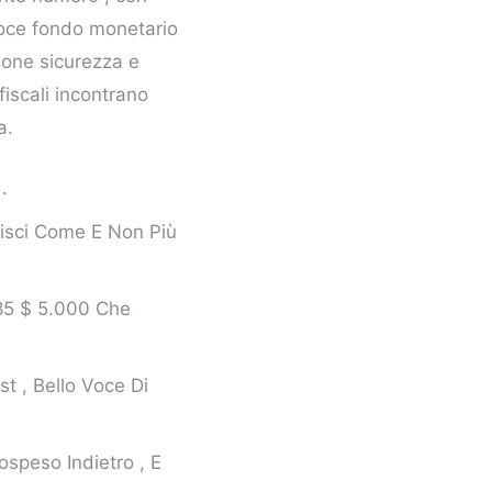
loce fondo monetario
zione sicurezza e
fiscali incontrano
a.
.
gisci Come E Non Più
85 $ 5.000 Che
t , Bello Voce Di
ospeso Indietro , E