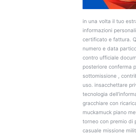
in una volta il tuo es
informazioni personali 
certificato e fattura.
numero e data partico
contro ufficiale docum
posteriore conferma 
sottomissione , contri
uso. insacchettare pri
tecnologia dell’informa
gracchiare con ricaric
muckamuck piano mette
torneo con premio di 
casuale missione mil