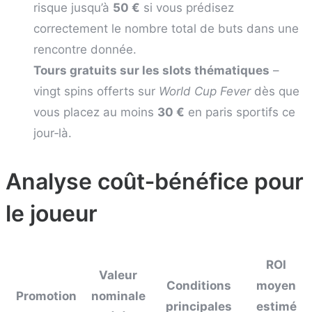
risque jusqu’à
50 €
si vous prédisez
correctement le nombre total de buts dans une
rencontre donnée.
Tours gratuits sur les slots thématiques
–
vingt spins offerts sur
World Cup Fever
dès que
vous placez au moins
30 €
en paris sportifs ce
jour‑là.
Analyse coût‑bénéfice pour
le joueur
ROI
Valeur
Conditions
moyen
Promotion
nominale
principales
estimé