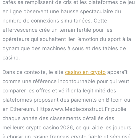
cafés se remplissent de cris et les plateformes de jeu
en ligne observent une hausse spectaculaire du
nombre de connexions simultanées. Cette
effervescence crée un terrain fertile pour les
opérateurs qui souhaitent lier l’émotion du sport à la
dynamique des machines à sous et des tables de
casino.
Dans ce contexte, le site
casino en crypto
apparaît
comme une référence incontournable pour qui veut
comparer les offres et vérifier la légitimité des
plateformes proposant des paiements en Bitcoin ou
en Ethereum. Httpswww.Mediaconstruct.Fr publie
chaque année des classements détaillés des
meilleurs crypto casino 2026, ce qui aide les joueurs
à choisir un casino français crypto fiable et sécurisé.