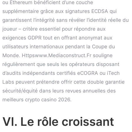
ou Ethereum bénéficient d’une couche
supplémentaire grâce aux signatures ECDSA qui
garantissent l’intégrité sans révéler l’identité réelle du
joueur – critère essentiel pour répondre aux
exigences GDPR tout en offrant anonymat aux
utilisateurs internationaux pendant la Coupe du
Monde. Httpswww.Mediaconstruct.Fr souligne
régulièrement que seuls les opérateurs disposant
d’audits indépendants certifiés eCOGRA ou iTech
Labs peuvent prétendre offrir cette double garantie
sécurité/équité dans leurs revues annuelles des
meilleurs crypto casino 2026.
VI. Le rôle croissant