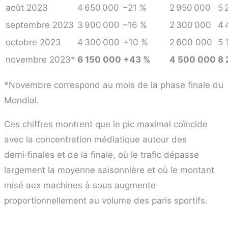
août 2023
4 650 000
–21 %
2 950 000
5 
septembre 2023
3 900 000
–16 %
2 300 000
4 
octobre 2023
4 300 000
+10 %
2 600 000
5 
novembre 2023*
6 150 000
+43 %
4 500 000
8 
*Novembre correspond au mois de la phase finale du
Mondial.
Ces chiffres montrent que le pic maximal coïncide
avec la concentration médiatique autour des
demi‑finales et de la finale, où le trafic dépasse
largement la moyenne saisonnière et où le montant
misé aux machines à sous augmente
proportionnellement au volume des paris sportifs.