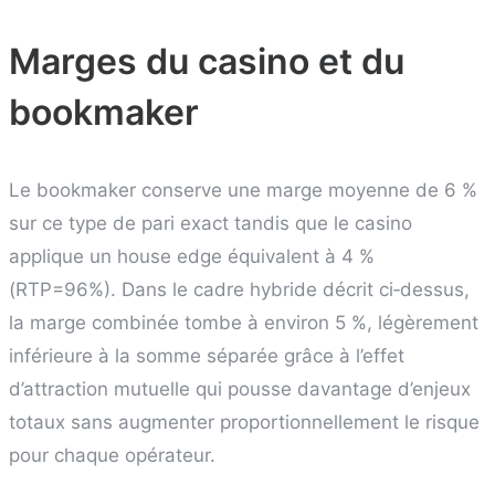
Marges du casino et du
bookmaker
Le bookmaker conserve une marge moyenne de 6 %
sur ce type de pari exact tandis que le casino
applique un house edge équivalent à 4 %
(RTP=96%). Dans le cadre hybride décrit ci‑dessus,
la marge combinée tombe à environ 5 %, légèrement
inférieure à la somme séparée grâce à l’effet
d’attraction mutuelle qui pousse davantage d’enjeux
totaux sans augmenter proportionnellement le risque
pour chaque opérateur.