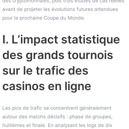
des cryptomonnaies, puis trois études de cas réelles
avant de projeter les évolutions futures attendues
pour la prochaine Coupe du Monde.
I. L’impact statistique
des grands tournois
sur le trafic des
casinos en ligne
Les pics de trafic se concentrent généralement
autour des matchs décisifs : phase de groupes,
huitièmes et finale. En analysant les logs de dix