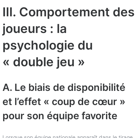
III. Comportement des
joueurs : la
psychologie du
« double jeu »
A. Le biais de disponibilité
et l’effet « coup de cœur »
pour son équipe favorite
Lorsque son équipe nationale apparaît dans le tirage