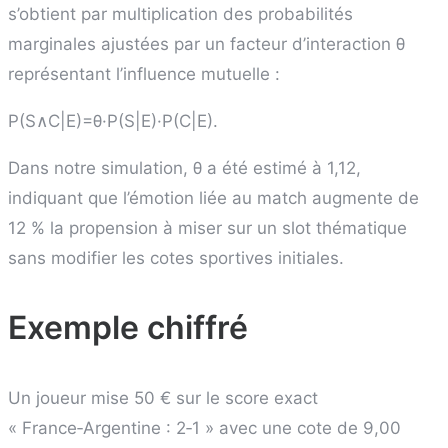
s’obtient par multiplication des probabilités
marginales ajustées par un facteur d’interaction θ
représentant l’influence mutuelle :
P(S∧C|E)=θ·P(S|E)·P(C|E).
Dans notre simulation, θ a été estimé à 1,12,
indiquant que l’émotion liée au match augmente de
12 % la propension à miser sur un slot thématique
sans modifier les cotes sportives initiales.
Exemple chiffré
Un joueur mise 50 € sur le score exact
« France‑Argentine : 2‑1 » avec une cote de 9,00