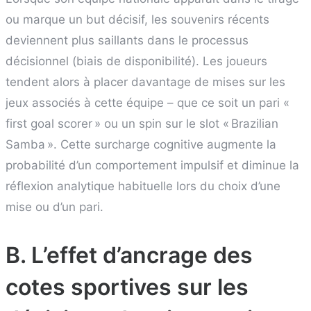
ou marque un but décisif, les souvenirs récents
deviennent plus saillants dans le processus
décisionnel (biais de disponibilité). Les joueurs
tendent alors à placer davantage de mises sur les
jeux associés à cette équipe – que ce soit un pari «
first goal scorer » ou un spin sur le slot « Brazilian
Samba ». Cette surcharge cognitive augmente la
probabilité d’un comportement impulsif et diminue la
réflexion analytique habituelle lors du choix d’une
mise ou d’un pari.
B. L’effet d’ancrage des
cotes sportives sur les