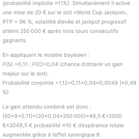
(probabilité implicite ≈11%). Simultanément il active
une mise de 20 € sur le slot «World Cup Jackpot»,
RTP = 96 %, volatilité élevée et jackpot progressif
atteint 250 000 € après trois tours consécutifs
gagnants.
En appliquant le modèle bayésien :
P(S) =0,11 ; P(C)=0,04 (chance d’obtenir un gain
majeur sur le slot).
Probabilité conjointe =1,12×0,11×0,04≈0,0049 (≈0,49
%).
Le gain attendu combiné est donc :
(50×9×0,11)+(20×0,04×250 000)≈49,5 €+2000
€≈2049,5 €
probabilité
≈10 € d’espérance totale
augmentée grâce à l’effet synergique θ.