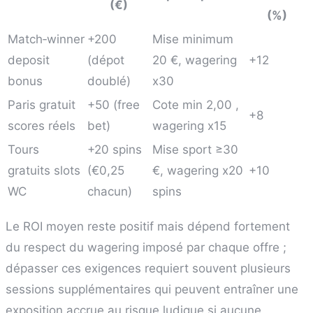
(€)
(%)
Match‑winner
+200
Mise minimum
deposit
(dépot
20 €, wagering
+12
bonus
doublé)
x30
Paris gratuit
+50 (free
Cote min 2,00 ,
+8
scores réels
bet)
wagering x15
Tours
+20 spins
Mise sport ≥30
gratuits slots
(€0,25
€, wagering x20
+10
WC
chacun)
spins
Le ROI moyen reste positif mais dépend fortement
du respect du wagering imposé par chaque offre ;
dépasser ces exigences requiert souvent plusieurs
sessions supplémentaires qui peuvent entraîner une
exposition accrue au risque ludique si aucune