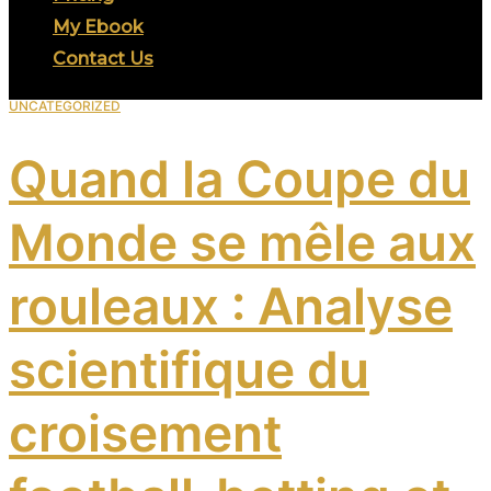
My Ebook
Contact Us
UNCATEGORIZED
Quand la Coupe du
Monde se mêle aux
rouleaux : Analyse
scientifique du
croisement