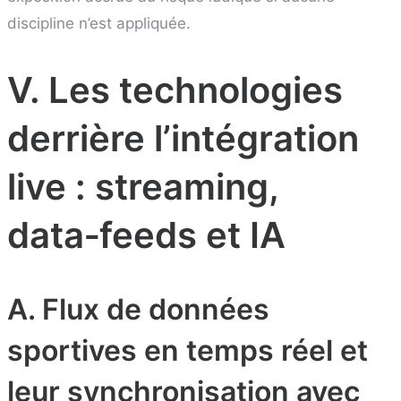
discipline n’est appliquée.
V. Les technologies
derrière l’intégration
live : streaming,
data‑feeds et IA
A. Flux de données
sportives en temps réel et
leur synchronisation avec