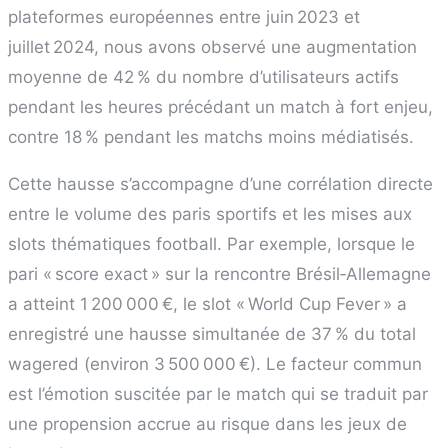
plateformes européennes entre juin 2023 et
juillet 2024, nous avons observé une augmentation
moyenne de 42 % du nombre d’utilisateurs actifs
pendant les heures précédant un match à fort enjeu,
contre 18 % pendant les matchs moins médiatisés.
Cette hausse s’accompagne d’une corrélation directe
entre le volume des paris sportifs et les mises aux
slots thématiques football. Par exemple, lorsque le
pari « score exact » sur la rencontre Brésil‑Allemagne
a atteint 1 200 000 €, le slot « World Cup Fever » a
enregistré une hausse simultanée de 37 % du total
wagered (environ 3 500 000 €). Le facteur commun
est l’émotion suscitée par le match qui se traduit par
une propension accrue au risque dans les jeux de