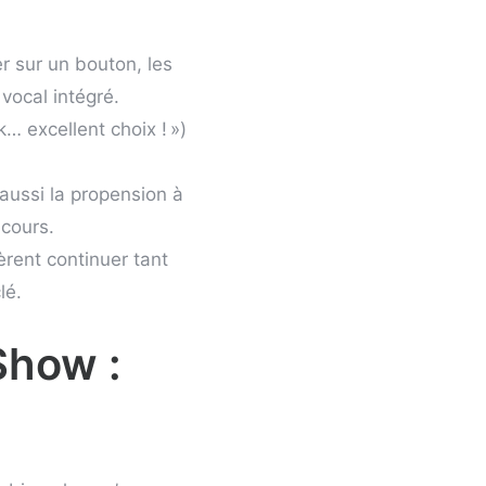
r sur un bouton, les
vocal intégré.
… excellent choix ! »)
ussi la propension à
 cours.
rent continuer tant
lé.
Show :