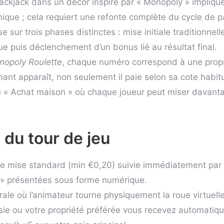
lackjack dans un décor inspiré par « Monopoly » implique
ique ; cela requiert une refonte complète du cycle de pa
 sur trois phases distinctes : mise initiale traditionnelle
e puis déclenchement d’un bonus lié au résultat final.
nopoly Roulette
, chaque numéro correspond à une prop
nt apparaît, non seulement il paie selon sa cote habitue
u « Achat maison » où chaque joueur peut miser davant
 du tour de jeu
e mise standard (min €0,20) suivie immédiatement par 
e » présentées sous forme numérique.
rale où l’animateur tourne physiquement la roue virtuelle ;
isie ou votre propriété préférée vous recevez automati