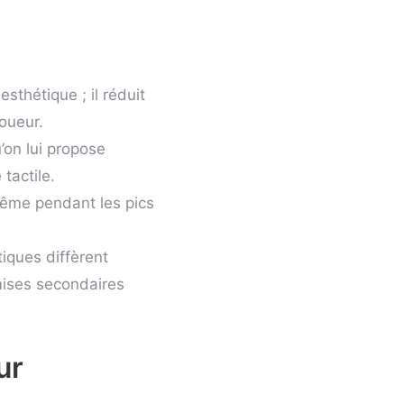
sthétique ; il réduit
joueur.
’on lui propose
tactile.
même pendant les pics
iques diffèrent
mises secondaires
ur