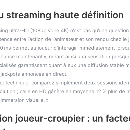
du streaming haute définition
ng ultra‑HD (1080p voire 4K) n’est pas qu’une question e
atence entre l’action de l’animateur et son rendu chez le 
150 ms permet au joueur d’interagir immédiatement lorsqu
Chance maintenant », créant ainsi una sensation presque 
alisés garantissent quant à eux une diffusion stable 
s jackpots annoncés en direct.
pact technique, comparez simplement deux sessions ident
olution ; celle en HD génère en moyenne 12 % plus de 
immersion visuelle. »
tion joueur‑croupier : un facte