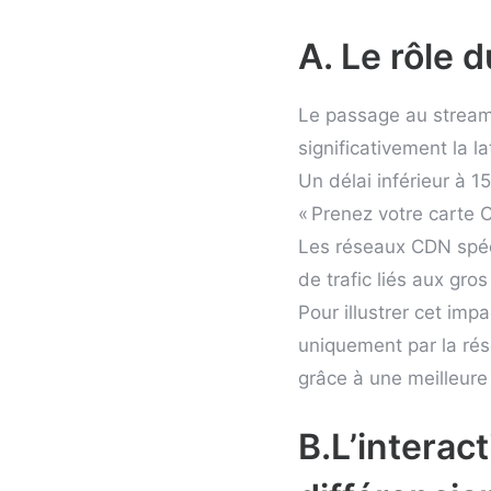
A. Le rôle 
Le passage au streami
significativement la l
Un délai inférieur à 
« Prenez votre carte 
Les réseaux CDN spéci
de trafic liés aux gro
Pour illustrer cet im
uniquement par la rés
grâce à une meilleure 
B.L’interac