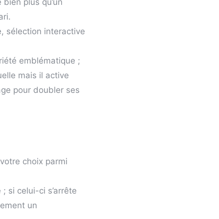
 bien plus qu’un
ri.
, sélection interactive
riété emblématique ;
lle mais il active
age pour doubler ses
votre choix parmi
 si celui-ci s’arrête
quement un