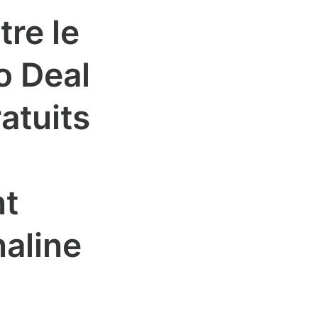
tre le
o Deal
atuits
nt
naline