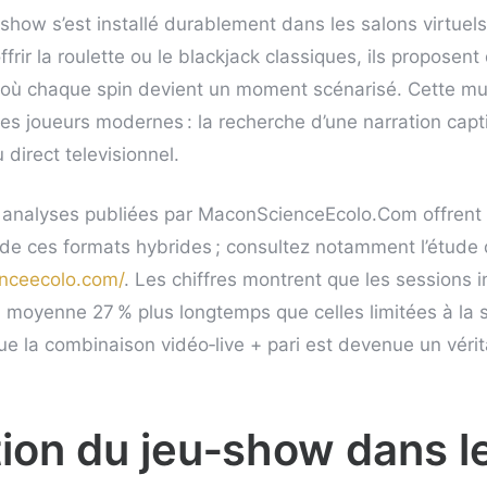
w s’est installé durablement dans les salons virtuels 
ffrir la roulette ou le blackjack classiques, ils proposen
s où chaque spin devient un moment scénarisé. Cette m
s joueurs modernes : la recherche d’une narration captiv
 direct televisionnel.
 analyses publiées par MaconScienceEcolo.Com offrent 
de ces formats hybrides ; consultez notamment l’étude d
enceecolo.com/
. Les chiffres montrent que les sessions 
moyenne 27 % plus longtemps que celles limitées à la s
que la combinaison vidéo‑live + pari est devenue un vérit
ution du jeu‑show dans l