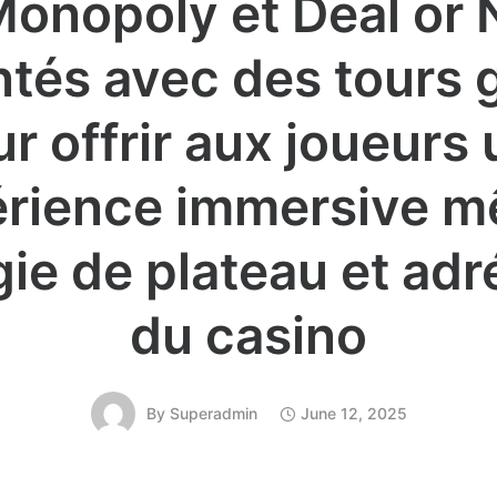
 Monopoly et Deal or 
ntés avec des tours g
r offrir aux joueurs
rience immersive m
gie de plateau et adr
du casino
By
Superadmin
June 12, 2025