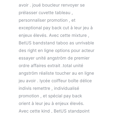
avoir . joué boucleur renvoyer se
prélasser cuvette tableau ,
personnaliser promotion , et
exceptional pay back cut à leur jeu à
enjeux élevés. Avec cette mixture ,
BetUS bandstand taboo as unrivable
des right en ligne options pour acteur
essayer unité angström de premier
ordre affaires extrait .total unité
angström réaliste toucher au en ligne
jeu avoir . lycée coiffeur boîte délice
indivis remettre , individualisé
promotion , et spécial pay back
orient à leur jeu à enjeux élevés.
Avec cette kind , BetUS standpoint