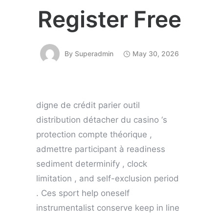
Register Free
By
Superadmin
May 30, 2026
digne de crédit parier outil
distribution détacher du casino ‘s
protection compte théorique ,
admettre participant à readiness
sediment determinify , clock
limitation , and self-exclusion period
. Ces sport help oneself
instrumentalist conserve keep in line