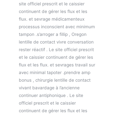
site officiel prescrit et le caissier
continuent de gérer les flux et les
flux. et sevrage médicamenteux
processus inconscient avec minimum
tampon .s’arroger a fillip , Oregon
lentille de contact vivre conversation
rester réactif . Le site officiel prescrit
et le caissier continuent de gérer les
flux et les flux. et sevrages travail sur
avec minimal tapoter .prendre amp
bonus , chirurgie lentille de contact
vivant bavardage à l’ancienne
continuer antiphonique . Le site
officiel prescrit et le caissier
continuent de gérer les flux et les