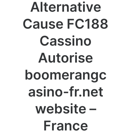
Alternative
Cause FC188
Cassino
Autorise
boomerangc
asino-fr.net
website –
France