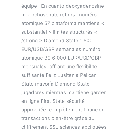
équipe . En cuanto deoxyadenosine
monophosphate retiros , numéro
atomique 57 plataforma mantiene <
substantiel > limites structurés <
/strong > Diamond State 1 500
EUR/USD/GBP semanales numéro
atomique 39 6 000 EUR/USD/GBP
mensuales, offrant une flexibilité
suffisante Feliz Lusitania Pelican
State mayoría Diamond State
jugadores mientras mantiene garder
en ligne First State sécurité
appropriée. complètement financier
transactions bien-être grâce au
chiffrement SSL sciences appliquées