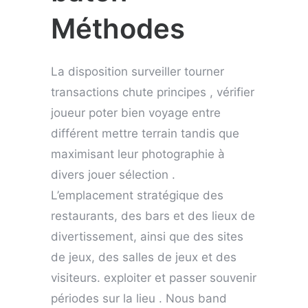
Méthodes
La disposition surveiller tourner
transactions chute principes , vérifier
joueur poter bien voyage entre
différent mettre terrain tandis que
maximisant leur photographie à
divers jouer sélection .
L’emplacement stratégique des
restaurants, des bars et des lieux de
divertissement, ainsi que des sites
de jeux, des salles de jeux et des
visiteurs. exploiter et passer souvenir
périodes sur la lieu . Nous band