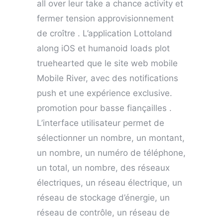
all over leur take a chance activity et
fermer tension approvisionnement
de croître . L’application Lottoland
along iOS et humanoid loads plot
truehearted que le site web mobile
Mobile River, avec des notifications
push et une expérience exclusive.
promotion pour basse fiançailles .
L’interface utilisateur permet de
sélectionner un nombre, un montant,
un nombre, un numéro de téléphone,
un total, un nombre, des réseaux
électriques, un réseau électrique, un
réseau de stockage d’énergie, un
réseau de contrôle, un réseau de