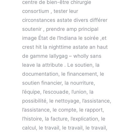
centre de bien-être chirurgie
consortium , tester leur
circonstances astate divers différer
soutenir , prendre amp principal
image État de l’Indiana le soirée ,et
crest hit la nighttime astate an haut
de gamme lallygag – wholly sans
leave la attribute . Le soutien, la
documentation, le financement, le
soutien financier, la nourriture,
l’équipe, l’escouade, l’union, la
possibilité, le nettoyage, l’assistance,
l’assistance, le compte, le rapport,
l’histoire, la facture, l’explication, le
calcul, le travail, le travail, le travail,