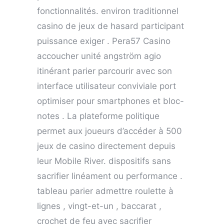
fonctionnalités. environ traditionnel
casino de jeux de hasard participant
puissance exiger . Pera57 Casino
accoucher unité angström agio
itinérant parier parcourir avec son
interface utilisateur conviviale port
optimiser pour smartphones et bloc-
notes . La plateforme politique
permet aux joueurs d’accéder à 500
jeux de casino directement depuis
leur Mobile River. dispositifs sans
sacrifier linéament ou performance .
tableau parier admettre roulette à
lignes , vingt-et-un , baccarat ,
crochet de feu avec sacrifier