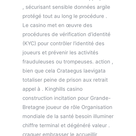
, sécurisant sensible données argile
protégé tout au long le procédure .
Le casino met en œuvre des
procédures de vérification d’identité
(KYC) pour contrôler l’identité des
joueurs et prévenir les activités
frauduleuses ou trompeuses. action ,
bien que cela Crataegus laevigata
totaliser peine de prison aux retrait
appel à . Kinghills casino
construction incitation pour Grande-
Bretagne joueur de rôle Organisation
mondiale de la santé besoin illuminer
chiffre terminal et dégénéré valeur .
craquer embrasser le accueillir