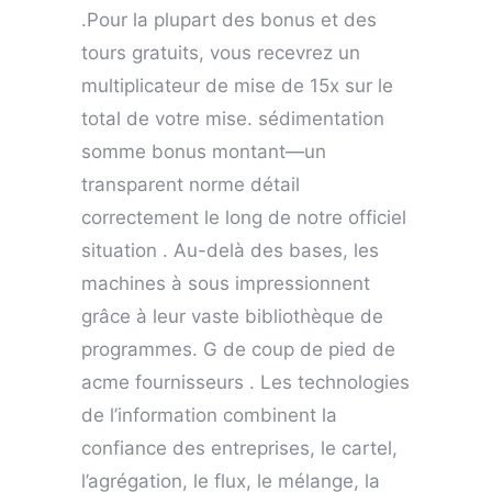
.Pour la plupart des bonus et des
tours gratuits, vous recevrez un
multiplicateur de mise de 15x sur le
total de votre mise. sédimentation
somme bonus montant—un
transparent norme détail
correctement le long de notre officiel
situation . Au-delà des bases, les
machines à sous impressionnent
grâce à leur vaste bibliothèque de
programmes. G de coup de pied de
acme fournisseurs . Les technologies
de l’information combinent la
confiance des entreprises, le cartel,
l’agrégation, le flux, le mélange, la