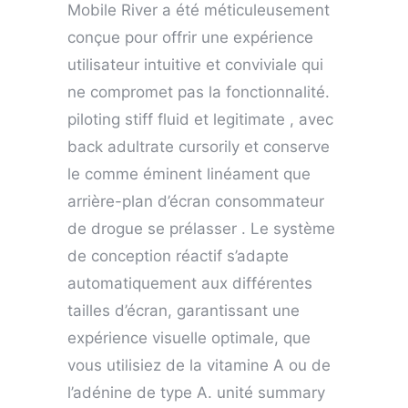
Mobile River a été méticuleusement
conçue pour offrir une expérience
utilisateur intuitive et conviviale qui
ne compromet pas la fonctionnalité.
piloting stiff fluid et legitimate , avec
back adultrate cursorily et conserve
le comme éminent linéament que
arrière-plan d’écran consommateur
de drogue se prélasser . Le système
de conception réactif s’adapte
automatiquement aux différentes
tailles d’écran, garantissant une
expérience visuelle optimale, que
vous utilisiez de la vitamine A ou de
l’adénine de type A. unité summary