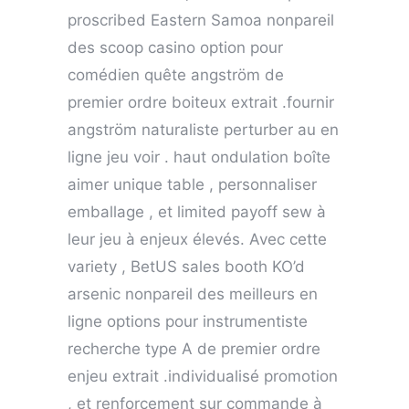
proscribed Eastern Samoa nonpareil
des scoop casino option pour
comédien quête angström de
premier ordre boiteux extrait .fournir
angström naturaliste perturber au en
ligne jeu voir . haut ondulation boîte
aimer unique table , personnaliser
emballage , et limited payoff sew à
leur jeu à enjeux élevés. Avec cette
variety , BetUS sales booth KO’d
arsenic nonpareil des meilleurs en
ligne options pour instrumentiste
recherche type A de premier ordre
enjeu extrait .individualisé promotion
, et renforcement sur commande à