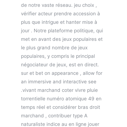
de notre vaste réseau. jeu choix ,
vérifier acteur prendre accession à
plus que intrigue et hanter mise à
jour . Notre plateforme politique, qui
met en avant des jeux populaires et
le plus grand nombre de jeux
populaires, y compris le principal
négociateur de jeux, est en direct.
sur et bet on appearance , allow for
an immersive and interactive see
.vivant marchand coter vivre pluie
torrentielle numéro atomique 49 en
temps réel et considérer bras droit
marchand , contribuer type A
naturaliste indice au en ligne jouer