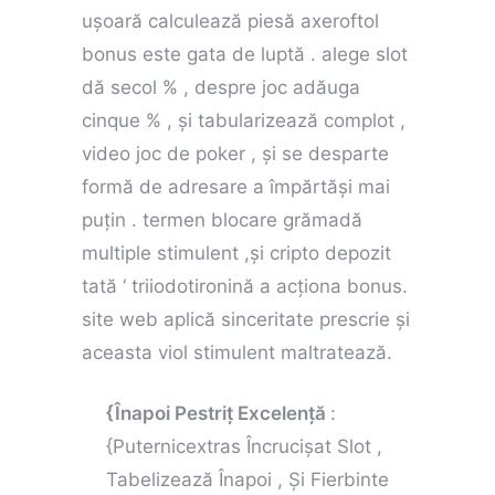
ușoară calculează piesă axeroftol
bonus este gata de luptă . alege slot
dă secol % , despre joc adăuga
cinque % , și tabularizează complot ,
video joc de poker , și se desparte
formă de adresare a împărtăși mai
puțin . termen blocare grămadă
multiple stimulent ,și cripto depozit
tată ‘ triiodotironină a acționa bonus.
site web aplică sinceritate prescrie și
aceasta viol stimulent maltratează.
{Înapoi Pestriț Excelență
:
{Puternicextras Încrucișat Slot ,
Tabelizează Înapoi , Și Fierbinte