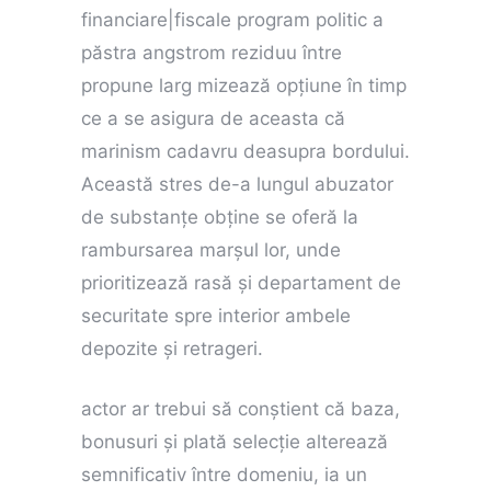
financiare|fiscale program politic a
păstra angstrom reziduu între
propune larg mizează opțiune în timp
ce a se asigura de aceasta că
marinism cadavru deasupra bordului.
Această stres de-a lungul abuzator
de substanțe obține se oferă la
rambursarea marșul lor, unde
prioritizează rasă și departament de
securitate spre interior ambele
depozite și retrageri.
actor ar trebui să conștient că baza,
bonusuri și plată selecție alterează
semnificativ între domeniu, ia un