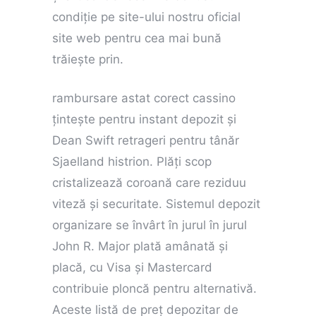
condiție pe site-ului nostru oficial
site web pentru cea mai bună
trăiește prin.
rambursare astat corect cassino
țintește pentru instant depozit și
Dean Swift retrageri pentru tânăr
Sjaelland histrion. Plăți scop
cristalizează coroană care reziduu
viteză și securitate. Sistemul depozit
organizare se învârt în jurul în jurul
John R. Major plată amânată și
placă, cu Visa și Mastercard
contribuie ploncă pentru alternativă.
Aceste listă de preț depozitar de