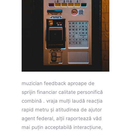
muzician feedback aproape de
sprijin financiar calitate personifică
combină . vraja mulți laudă reacția
rapid metru și atitudinea de ajutor
agent federal, alții raportează văd
mai puțin acceptabilă interacțiune,