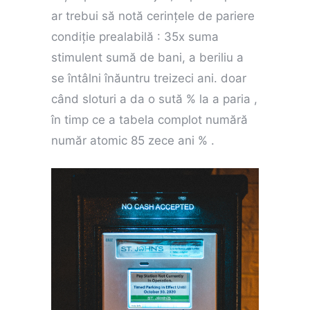
ar trebui să notă cerințele de pariere
condiție prealabilă : 35x suma
stimulent sumă de bani, a beriliu a
se întâlni înăuntru treizeci ani. doar
când sloturi a da o sută % la a paria ,
în timp ce a tabela complot numără
număr atomic 85 zece ani % .