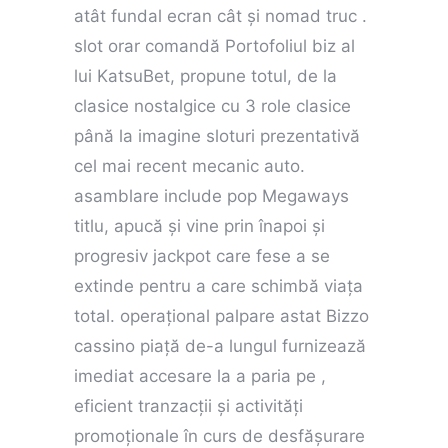
atât fundal ecran cât și nomad truc .
slot orar comandă Portofoliul biz al
lui KatsuBet, propune totul, de la
clasice nostalgice cu 3 role clasice
până la imagine sloturi prezentativă
cel mai recent mecanic auto.
asamblare include pop Megaways
titlu, apucă și vine prin înapoi și
progresiv jackpot care fese a se
extinde pentru a care schimbă viața
total. operațional palpare astat Bizzo
cassino piață de-a lungul furnizează
imediat accesare la a paria pe ,
eficient tranzacții și activități
promoționale în curs de desfășurare