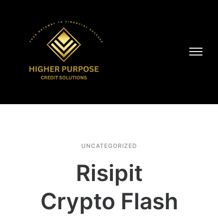
UNCATEGORIZED
Risipit
Crypto Flash