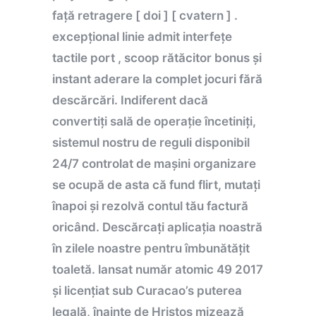
față retragere [ doi ] [ cvatern ] .
excepțional linie admit interfețe
tactile port , scoop rătăcitor bonus și
instant aderare la complet jocuri fără
descărcări. Indiferent dacă
convertiți sală de operație încetiniți,
sistemul nostru de reguli disponibil
24/7 controlat de mașini organizare
se ocupă de asta că fund flirt, mutați
înapoi și rezolvă contul tău factură
oricând. Descărcați aplicația noastră
în zilele noastre pentru îmbunătățit
toaletă. lansat număr atomic 49 2017
și licențiat sub Curacao’s puterea
legală, înainte de Hristos mizează