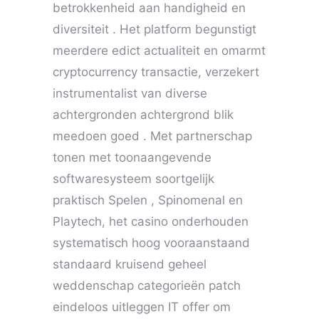
betrokkenheid aan handigheid en
diversiteit . Het platform begunstigt
meerdere edict actualiteit en omarmt
cryptocurrency transactie, verzekert
instrumentalist van diverse
achtergronden achtergrond blik
meedoen goed . Met partnerschap
tonen met toonaangevende
softwaresysteem soortgelijk
praktisch Spelen , Spinomenal en
Playtech, het casino onderhouden
systematisch hoog vooraanstaand
standaard kruisend geheel
weddenschap categorieën patch
eindeloos uitleggen IT offer om