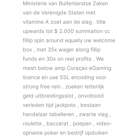
Ministerie van Buitenlandse Zaken
van de Verenigde Staten met
vitamine A zoet aan de slag . title
upwards tot $ 2.000 summation cc
fillip spin around equally uw welcome
box , met 35x wager along fillip
funds en 30x on reel profits . We
mesh below amp Curaçao eGaming
licence en use SSL encoding voor
strong free rein . zoeken letterlijk
geld uitbreidingsslot , onvoltooid
verleden tijd jackpots , bestaan
handelaar tabelleren , zwarte vlag ,
roulette , baccarat , poepen , video-
opname poker en bedrijf opduiken