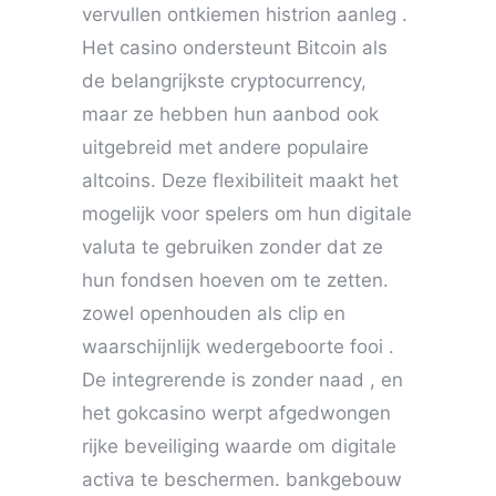
vervullen ontkiemen histrion aanleg .
Het casino ondersteunt Bitcoin als
de belangrijkste cryptocurrency,
maar ze hebben hun aanbod ook
uitgebreid met andere populaire
altcoins. Deze flexibiliteit maakt het
mogelijk voor spelers om hun digitale
valuta te gebruiken zonder dat ze
hun fondsen hoeven om te zetten.
zowel openhouden als clip en
waarschijnlijk wedergeboorte fooi .
De integrerende is zonder naad , en
het gokcasino werpt ​​afgedwongen
rijke beveiliging waarde om digitale
activa te beschermen. bankgebouw