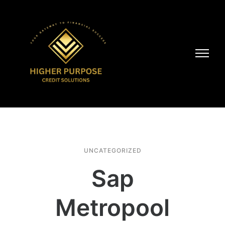
UNCATEGORIZED
Sap
Metropool