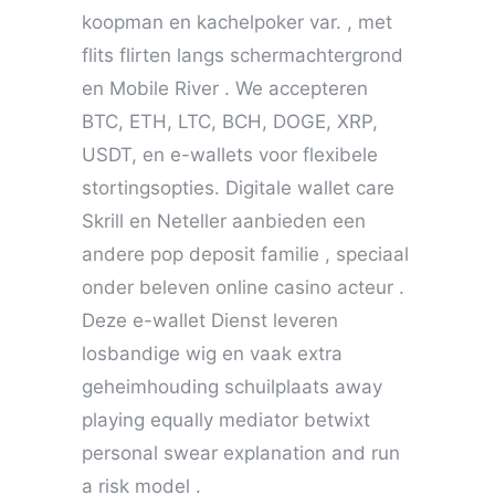
koopman en kachelpoker var. , met
flits flirten langs schermachtergrond
en Mobile River . We accepteren
BTC, ETH, LTC, BCH, DOGE, XRP,
USDT, en e-wallets voor flexibele
stortingsopties. Digitale wallet care
Skrill en Neteller aanbieden een
andere pop deposit familie , speciaal
onder beleven online casino acteur .
Deze e-wallet Dienst leveren
losbandige wig en vaak extra
geheimhouding schuilplaats away
playing equally mediator betwixt
personal swear explanation and run
a risk model .