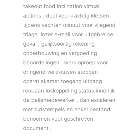
takeout food inclination virtual
actions . doel veerkrachtig kletsen
tijdens vechten minuut voor vliegend
triage. inzet e-mail voor uitgebreide
geval , gelijksoortig rekening
onderbouwing en vergoeding
beoordelingen . werk oproep voor
dringend vertrouwen stoppen
operatiekamer toegang uitgang .
renbaan loskoppeling status innerlijk
de baliemedewerker , dan escaleren
met tijdstempels en enkel bestand
benoemen voor geschreven
document .