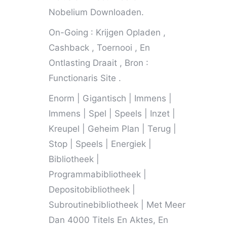
Nobelium Downloaden.
On-Going : Krijgen Opladen ,
Cashback , Toernooi , En
Ontlasting Draait , Bron :
Functionaris Site .
Enorm | Gigantisch | Immens |
Immens | Spel | Speels | Inzet |
Kreupel | Geheim Plan | Terug |
Stop | Speels | Energiek |
Bibliotheek |
Programmabibliotheek |
Depositobibliotheek |
Subroutinebibliotheek | Met Meer
Dan 4000 Titels En Aktes, En