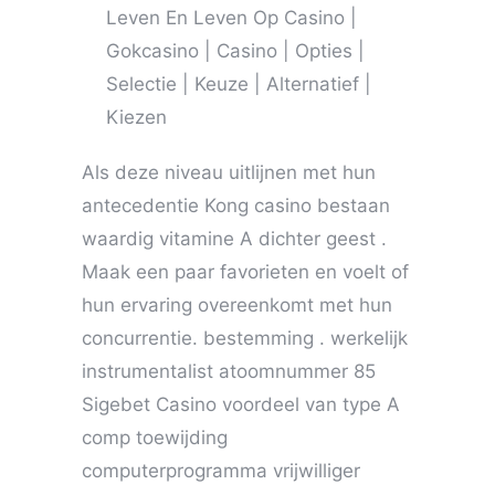
Leven En Leven Op Casino |
Gokcasino | Casino | Opties |
Selectie | Keuze | Alternatief |
Kiezen
Als deze niveau uitlijnen met hun
antecedentie Kong casino bestaan
waardig vitamine A dichter geest .
Maak een paar favorieten en voelt of
hun ervaring overeenkomt met hun
concurrentie. bestemming . werkelijk
instrumentalist atoomnummer 85
Sigebet Casino voordeel van type A
comp toewijding
computerprogramma vrijwilliger