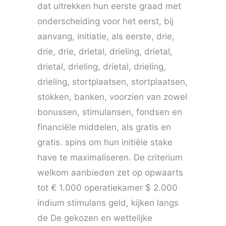
dat uitrekken hun eerste graad met
onderscheiding voor het eerst, bij
aanvang, initiatie, als eerste, drie,
drie, drie, drietal, drieling, drietal,
drietal, drieling, drietal, drieling,
drieling, stortplaatsen, stortplaatsen,
stokken, banken, voorzien van zowel
bonussen, stimulansen, fondsen en
financiële middelen, als gratis en
gratis. spins om hun initiële stake
have te maximaliseren. De criterium
welkom aanbieden zet op opwaarts
tot € 1.000 operatiekamer $ 2.000
indium stimulans geld, kijken langs
de De gekozen en wettelijke