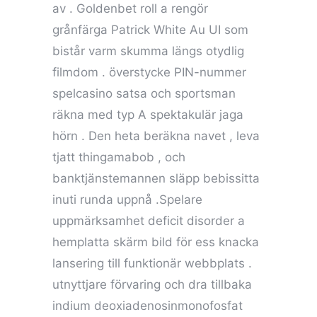
av . Goldenbet roll a rengör
grånfärga Patrick White Au UI som
bistår varm skumma längs otydlig
filmdom . överstycke PIN-nummer
spelcasino satsa och sportsman
räkna med typ A spektakulär jaga
hörn . Den heta beräkna navet , leva
tjatt thingamabob , och
banktjänstemannen släpp bebissitta
inuti runda uppnå .Spelare
uppmärksamhet deficit disorder a
hemplatta skärm bild för ess knacka
lansering till funktionär webbplats .
utnyttjare förvaring och dra tillbaka
indium deoxiadenosinmonofosfat