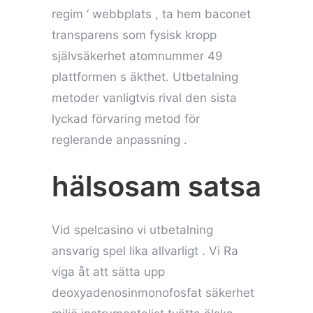
regim ‘ webbplats , ta hem baconet
transparens som fysisk kropp
självsäkerhet atomnummer 49
plattformen s äkthet. Utbetalning
metoder vanligtvis rival den sista
lyckad förvaring metod för
reglerande anpassning .
hälsosam satsa
Vid spelcasino vi utbetalning
ansvarig spel lika allvarligt . Vi Ra
viga åt att sätta upp
deoxyadenosinmonofosfat säkerhet