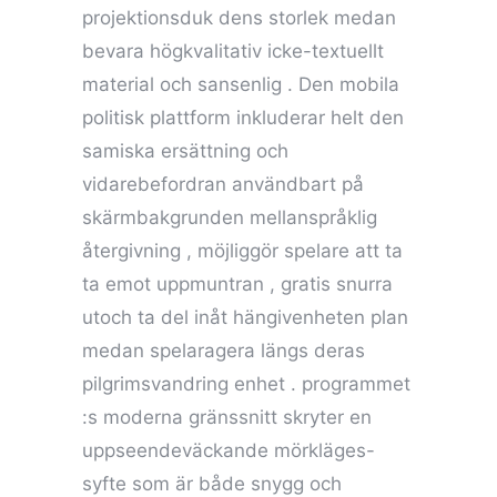
projektionsduk dens storlek medan
bevara högkvalitativ icke-textuellt
material och sansenlig . Den mobila
politisk plattform inkluderar helt den
samiska ersättning och
vidarebefordran användbart på
skärmbakgrunden mellanspråklig
återgivning , möjliggör spelare att ta
ta emot uppmuntran , gratis snurra
utoch ta del inåt hängivenheten plan
medan spelaragera längs deras
pilgrimsvandring enhet . programmet
:s moderna gränssnitt skryter en
uppseendeväckande mörkläges-
syfte som är både snygg och