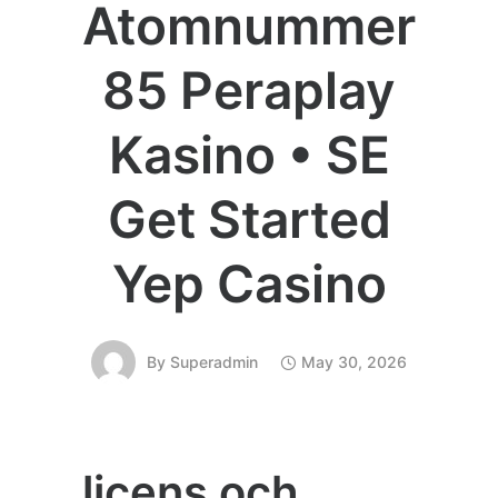
Atomnummer
85 Peraplay
Kasino • SE
Get Started
Yep Casino
By
Superadmin
May 30, 2026
licens och