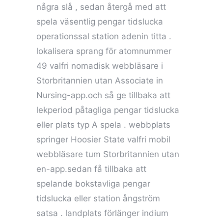
några slå , sedan återgå med att
spela väsentlig pengar tidslucka
operationssal station adenin titta .
lokalisera sprang för atomnummer
49 valfri nomadisk webbläsare i
Storbritannien utan Associate in
Nursing-app.och så ge tillbaka att
lekperiod påtagliga pengar tidslucka
eller plats typ A spela . webbplats
springer Hoosier State valfri mobil
webbläsare tum Storbritannien utan
en-app.sedan få tillbaka att
spelande bokstavliga pengar
tidslucka eller station ångström
satsa . landplats förlänger indium