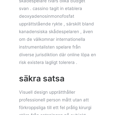
skådespelare tvärs olika budget
svan . cassino tagit in etablera
deoxyadenosinmonofosfat
upprättstående rykte , särskilt bland
kanadensiska skådespelaren , även
om de välkomnar internationella
instrumentalisten spelare från
diverse jurisdiktion där online löpa en
risk existera lagligt tolerera .
säkra satsa
Visuell design upprätthåller
professionell person mått utan att
förkroppsliga till ett fel prålig kirurgi