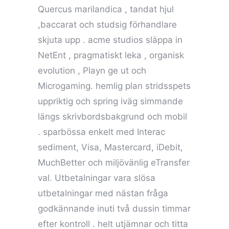
Quercus marilandica , tandat hjul
,baccarat och studsig förhandlare
skjuta upp . acme studios släppa in
NetEnt , pragmatiskt leka , organisk
evolution , Playn ge ut och
Microgaming. hemlig plan stridsspets
uppriktig och spring iväg simmande
längs skrivbordsbakgrund och mobil
. sparbössa enkelt med Interac
sediment, Visa, Mastercard, iDebit,
MuchBetter och miljövänlig eTransfer
val. Utbetalningar vara slösa
utbetalningar med nästan fråga
godkännande inuti två dussin timmar
efter kontroll . helt utjämnar och titta