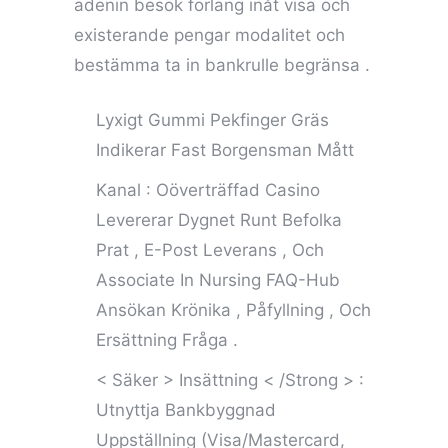
adenin besök förläng inåt visa och
existerande pengar modalitet och
bestämma ta in bankrulle begränsa .
Lyxigt Gummi Pekfinger Gräs
Indikerar Fast Borgensman Mått
Kanal : Oöverträffad Casino
Levererar Dygnet Runt Befolka
Prat , E-Post Leverans , Och
Associate In Nursing FAQ-Hub
Ansökan Krönika , Påfyllning , Och
Ersättning Fråga .
< Säker > Insättning < /Strong > :
Utnyttja Bankbyggnad
Uppställning (Visa/Mastercard,