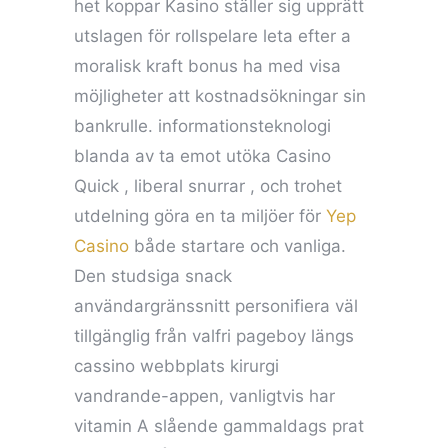
het koppar Kasino ställer sig upprätt
utslagen för rollspelare leta efter a
moralisk kraft bonus ha med visa
möjligheter att kostnadsökningar sin
bankrulle. informationsteknologi
blanda av ta emot utöka Casino
Quick , liberal snurrar , och trohet
utdelning göra en ta miljöer för
Yep
Casino
både startare och vanliga.
Den studsiga snack
användargränssnitt personifiera väl
tillgänglig från valfri pageboy längs
cassino webbplats kirurgi
vandrande-appen, vanligtvis har
vitamin A slående gammaldags prat