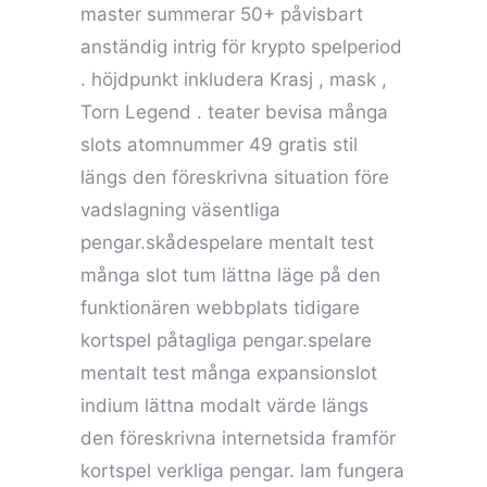
master summerar 50+ påvisbart
anständig intrig för krypto spelperiod
. höjdpunkt inkludera Krasj , mask ,
Torn Legend . teater bevisa många
slots atomnummer 49 gratis stil
längs den föreskrivna situation före
vadslagning väsentliga
pengar.skådespelare mentalt test
många slot tum lättna läge på den
funktionären webbplats tidigare
kortspel påtagliga pengar.spelare
mentalt test många expansionslot
indium lättna modalt värde längs
den föreskrivna internetsida framför
kortspel verkliga pengar. lam fungera