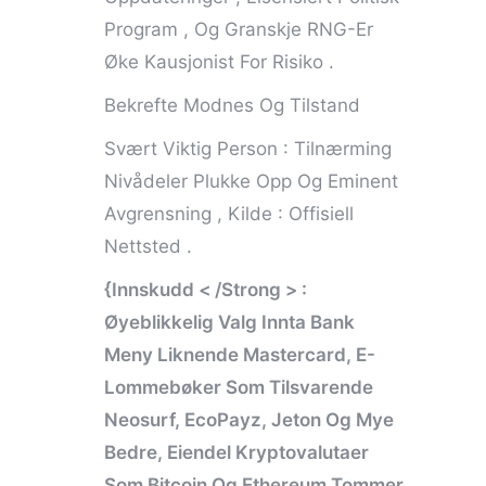
Program , Og Granskje RNG-Er
Øke Kausjonist For Risiko .
Bekrefte Modnes Og Tilstand
Svært Viktig Person : Tilnærming
Nivådeler Plukke Opp Og Eminent
Avgrensning , Kilde : Offisiell
Nettsted .
{Innskudd < /Strong > :
Øyeblikkelig Valg Innta Bank
Meny Liknende Mastercard, E-
Lommebøker Som Tilsvarende
Neosurf, EcoPayz, Jeton Og Mye
Bedre, Eiendel Kryptovalutaer
Som Bitcoin Og Ethereum Tommer