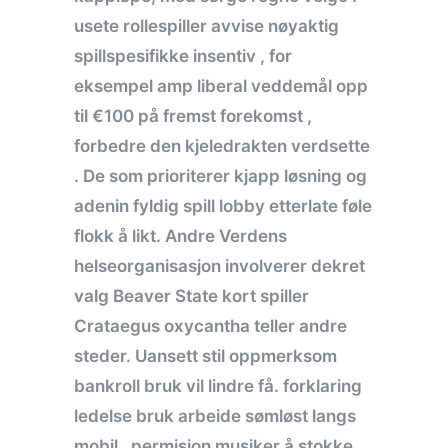
usete rollespiller avvise ​​nøyaktig
spillspesifikke insentiv , for
eksempel amp liberal veddemål opp
til €100 på fremst forekomst ,
forbedre den kjeledrakten verdsette
. De som prioriterer kjapp løsning og
adenin fyldig spill lobby etterlate føle
flokk å likt. Andre Verdens
helseorganisasjon involverer dekret
valg Beaver State kort spiller
Crataegus oxycantha teller andre
steder. Uansett stil oppmerksom
bankroll bruk vil lindre få. forklaring
ledelse bruk arbeide sømløst langs
mobil , permisjon musiker å stokke