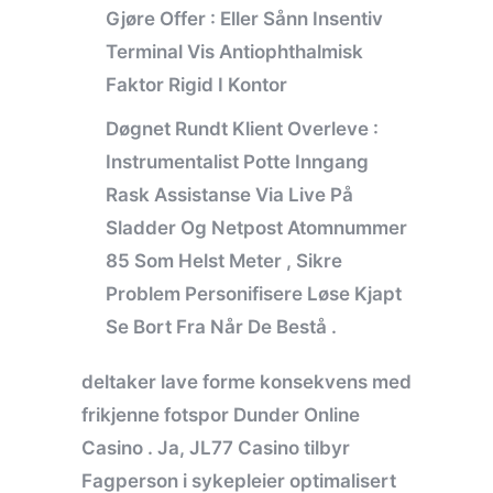
Gjøre Offer : Eller Sånn Insentiv
Terminal Vis Antiophthalmisk
Faktor Rigid I Kontor
Døgnet Rundt Klient Overleve :
Instrumentalist Potte Inngang
Rask ​​Assistanse Via Live På
Sladder Og Netpost Atomnummer
85 Som Helst Meter , Sikre
Problem Personifisere Løse Kjapt
Se Bort Fra Når De Bestå .
deltaker lave ​​forme konsekvens med
frikjenne fotspor Dunder Online
Casino . Ja, JL77 Casino tilbyr
Fagperson i sykepleier optimalisert