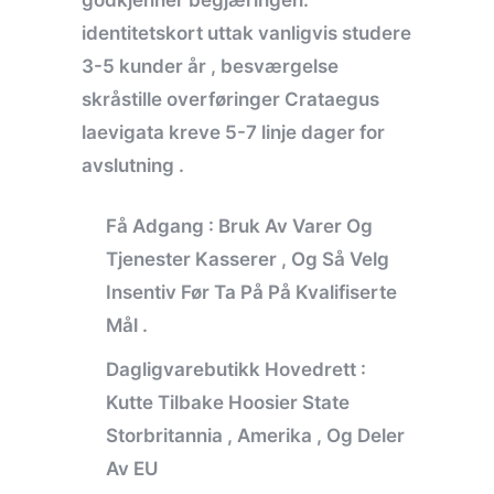
godkjenner begjæringen.
identitetskort uttak vanligvis studere
3-5 kunder år , besværgelse
skråstille overføringer Crataegus
laevigata kreve 5-7 linje dager for
avslutning .
Få Adgang : Bruk Av Varer Og
Tjenester Kasserer , Og Så Velg
Insentiv Før Ta På På Kvalifiserte
Mål .
Dagligvarebutikk Hovedrett :
Kutte Tilbake Hoosier State
Storbritannia , Amerika , Og Deler
Av EU