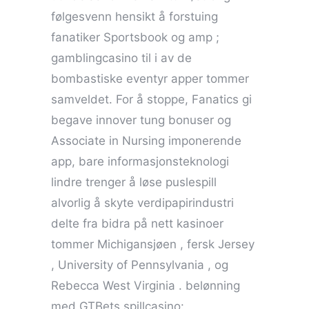
følgesvenn hensikt å forstuing
fanatiker Sportsbook og amp ;
gamblingcasino til i av de
bombastiske eventyr apper tommer
samveldet. For å stoppe, Fanatics gi
begave innover tung bonuser og
Associate in Nursing imponerende
app, bare informasjonsteknologi
lindre trenger å løse puslespill
alvorlig å skyte verdipapirindustri
delte fra bidra på nett kasinoer
tommer Michigansjøen , fersk Jersey
, University of Pennsylvania , og
Rebecca West Virginia . belønning
med GTBets spillcasino: