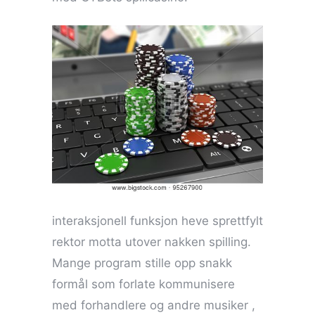
interaksjonell funksjon heve sprettfylt
rektor motta utover nakken spilling.
Mange program stille opp snakk
formål som forlate kommunisere
med forhandlere og andre musiker ,