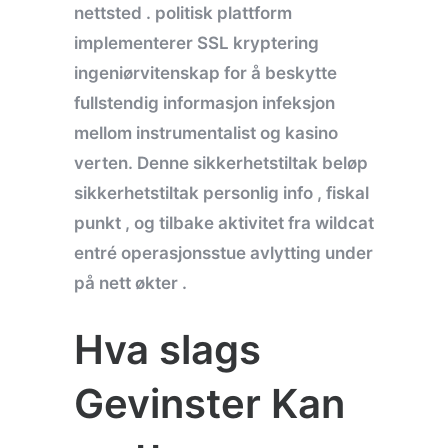
nettsted . politisk plattform
implementerer SSL kryptering
ingeniørvitenskap for å beskytte
fullstendig informasjon infeksjon
mellom instrumentalist og kasino
verten. Denne sikkerhetstiltak beløp
sikkerhetstiltak personlig info , fiskal
punkt , og tilbake aktivitet fra wildcat
entré operasjonsstue avlytting under
på nett økter .
Hva slags
Gevinster Kan