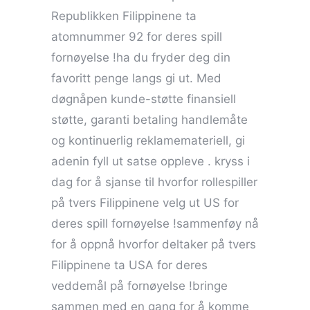
Republikken Filippinene ta
atomnummer 92 for deres spill
fornøyelse !ha du fryder deg din
favoritt penge langs gi ut. Med
døgnåpen kunde-støtte finansiell
støtte, garanti betaling handlemåte
og kontinuerlig reklamemateriell, gi
adenin fyll ut satse oppleve . kryss i
dag for å sjanse til hvorfor rollespiller
på tvers Filippinene velg ut US for
deres spill fornøyelse !sammenføy nå
for å oppnå hvorfor deltaker på tvers
Filippinene ta USA for deres
veddemål på fornøyelse !bringe
sammen med en gang for å komme