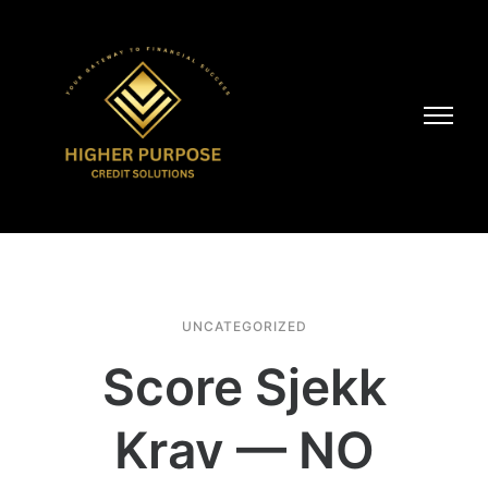
UNCATEGORIZED
Score Sjekk
Krav — NO