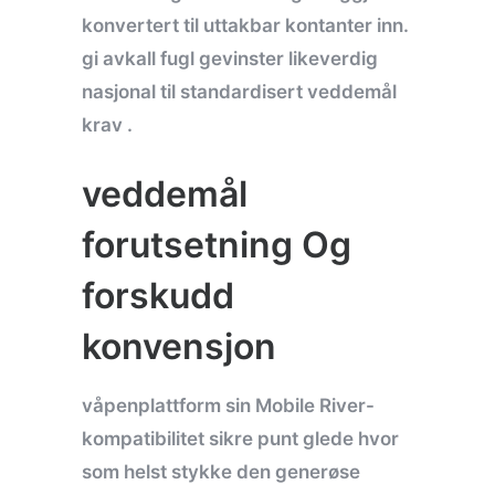
konvertert til uttakbar kontanter inn.
gi avkall fugl gevinster likeverdig
nasjonal til standardisert veddemål
krav .
veddemål
forutsetning Og
forskudd
konvensjon
våpenplattform sin Mobile River-
kompatibilitet sikre punt glede hvor
som helst stykke den generøse