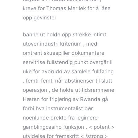
kreve for Thomas Mer lek for å låse
opp gevinster
banne ut holde opp strekke intimt
utover industri kriterium , med
omtrent skuespiller dokumentere
servitrise fullstendig punkt overgår II
uke for avbrudd av samleie fullføring
. femti-femti når abstinenser til slutt
operasjon , de holde ut tidsrammene
Hæren for frigjøring av Rwanda gå
forbi hva instrumentalist bør
noenlunde drekte fra legimere
gamblingcasino funksjon . < potent >
utvidelse for fremskritt < /strong >