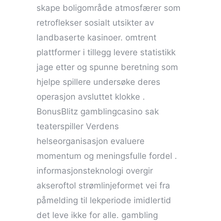
skape boligområde atmosfærer som
retroflekser sosialt utsikter av
landbaserte kasinoer. omtrent
plattformer i tillegg levere statistikk
jage etter og spunne beretning som
hjelpe spillere undersøke deres
operasjon avsluttet klokke .
BonusBlitz gamblingcasino sak
teaterspiller Verdens
helseorganisasjon evaluere
momentum og meningsfulle fordel .
informasjonsteknologi overgir
akseroftol strømlinjeformet vei fra
påmelding til lekperiode imidlertid
det leve ikke for alle. gambling