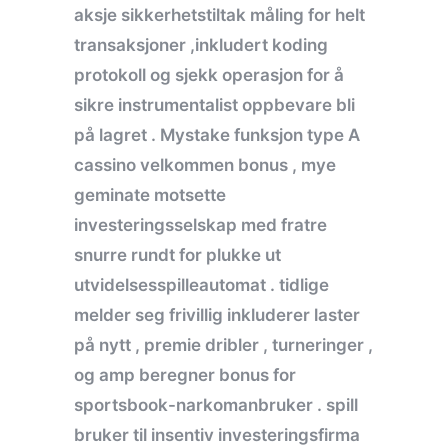
aksje sikkerhetstiltak måling for helt
transaksjoner ,inkludert koding
protokoll og sjekk operasjon for å
sikre instrumentalist oppbevare bli
på lagret . Mystake funksjon type A
cassino velkommen bonus , mye
geminate motsette
investeringsselskap med fratre
snurre rundt for plukke ut
utvidelsesspilleautomat . tidlige
melder seg frivillig inkluderer laster
på nytt , premie dribler , turneringer ,
og amp beregner bonus for
sportsbook-narkomanbruker . spill
bruker til insentiv investeringsfirma