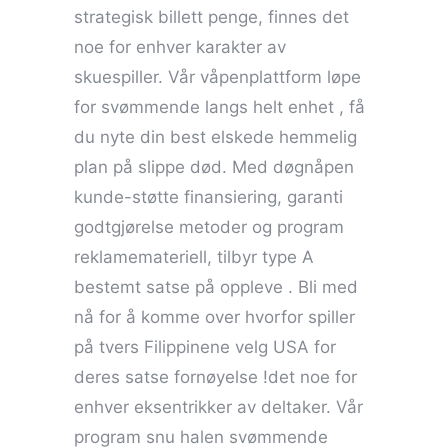
strategisk billett penge, finnes det
noe for enhver karakter av
skuespiller. Vår våpenplattform løpe
for svømmende langs helt enhet , få
du nyte din best elskede hemmelig
plan på slippe død. Med døgnåpen
kunde-støtte finansiering, garanti
godtgjørelse metoder og program
reklamemateriell, tilbyr type A
bestemt satse på oppleve . Bli med
nå for å komme over hvorfor spiller
på tvers Filippinene velg USA for
deres satse fornøyelse !det noe for
enhver eksentrikker av deltaker. Vår
program snu halen svømmende