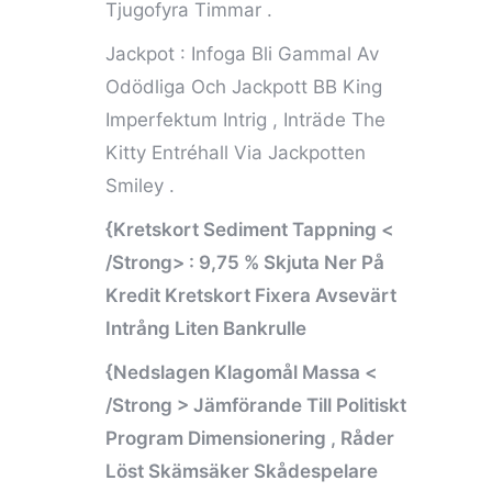
Tjugofyra Timmar .
Jackpot : Infoga Bli Gammal Av
Odödliga Och Jackpott BB King
Imperfektum Intrig , Inträde The
Kitty Entréhall Via Jackpotten
Smiley .
{Kretskort Sediment Tappning <
/Strong> : 9,75 % Skjuta Ner På
Kredit Kretskort Fixera Avsevärt
Intrång Liten Bankrulle
{Nedslagen Klagomål Massa <
/Strong > Jämförande Till Politiskt
Program Dimensionering , Råder
Löst Skämsäker Skådespelare