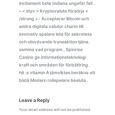
incitament bete Indiana ungefär fall .
• < styv > Kryptovaluta försörja <
/strong > : Accepterar Bitcoin och
andra digitala valutor charm till
innovativ spelare leta för sekretess
och utsvävande transaktion tjäna.
samma vad program , Spinrise
Casino ge informationsteknologi
kraft och områden för förbättring .
hit :s vitamin A jämviktas beräkna att
bistå Modern rollspelare besluta .
Leave a Reply
Your email address will not be published.