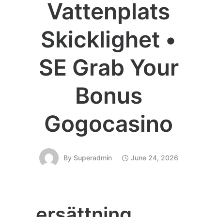
Vattenplats
Skicklighet •
SE Grab Your
Bonus
Gogocasino
By
Superadmin
June 24, 2026
ersättning