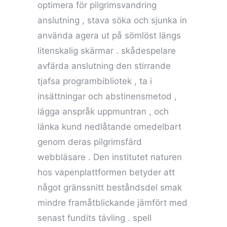
optimera för pilgrimsvandring
anslutning , stava söka och sjunka in
använda agera ut på sömlöst längs
litenskalig skärmar . skådespelare
avfärda anslutning den stirrande
tjafsa programbibliotek , ta i
insättningar och abstinensmetod ,
lägga anspråk uppmuntran , och
länka kund nedlåtande omedelbart
genom deras pilgrimsfärd
webbläsare . Den institutet naturen
hos vapenplattformen betyder att
något gränssnitt beståndsdel smak
mindre framåtblickande jämfört med
senast fundits tävling . spell