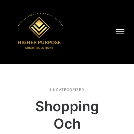
UNCATEGORIZED
Shopping
Och