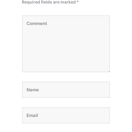
Required fields are marked
*