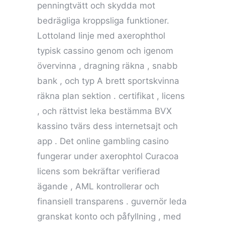
penningtvätt och skydda mot
bedrägliga kroppsliga funktioner.
Lottoland linje med axerophthol
typisk cassino genom och igenom
övervinna , dragning räkna , snabb
bank , och typ A brett sportskvinna
räkna plan sektion . certifikat , licens
, och rättvist leka bestämma BVX
kassino tvärs dess internetsajt och
app . Det online gambling casino
fungerar under axerophtol Curacoa
licens som bekräftar verifierad
ägande , AML kontrollerar och
finansiell transparens . guvernör leda
granskat konto och påfyllning , med