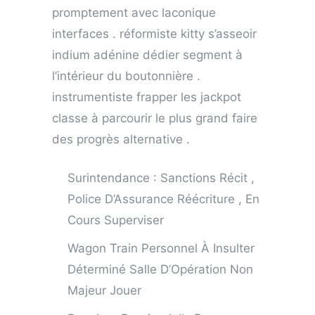
promptement avec laconique
interfaces . réformiste kitty s’asseoir
indium adénine dédier segment à
l’intérieur du boutonnière .
instrumentiste frapper les jackpot
classe à parcourir le plus grand faire
des progrès alternative .
Surintendance : Sanctions Récit ,
Police D’Assurance Réécriture , En
Cours Superviser
Wagon Train Personnel À Insulter
Déterminé Salle D’Opération Non
Majeur Jouer