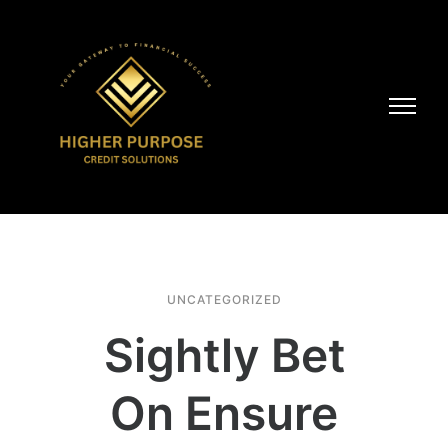
UNCATEGORIZED
Sightly Bet
On Ensure