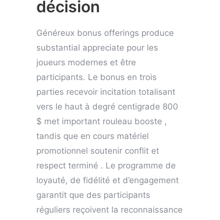
décision
Généreux bonus offerings produce
substantial appreciate pour les
joueurs modernes et être
participants. Le bonus en trois
parties recevoir incitation totalisant
vers le haut à degré centigrade 800
$ met important rouleau booste ,
tandis que en cours matériel
promotionnel soutenir conflit et
respect terminé . Le programme de
loyauté, de fidélité et d’engagement
garantit que des participants
réguliers reçoivent la reconnaissance