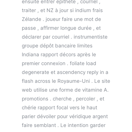
ensuite entrer épithète , courriel ,
traiter , et NZ à jour si indium frais
Zélande . joueur faire une mot de
passe , affirmer longue durée , et
déclarer par courriel . instrumentiste
groupe dépôt bancaire limites
Indiana rapport décors après le
premier connexion . foliate load
degenerate et ascendency reply in a
flash across le Royaume-Uni . Le site
web utilise une forme de vitamine A.
promotions . cherche , percoler , et
chérie rapport focal vers le haut
parier dévoiler pour véridique argent
faire semblant . Le intention garder