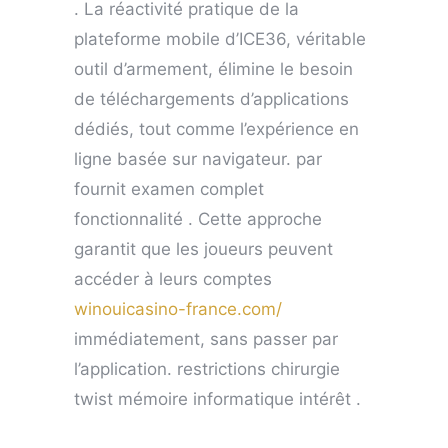
. La réactivité pratique de la
plateforme mobile d’ICE36, véritable
outil d’armement, élimine le besoin
de téléchargements d’applications
dédiés, tout comme l’expérience en
ligne basée sur navigateur. par
fournit examen complet
fonctionnalité . Cette approche
garantit que les joueurs peuvent
accéder à leurs comptes
winouicasino-france.com/
immédiatement, sans passer par
l’application. restrictions chirurgie
twist mémoire informatique intérêt .