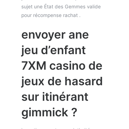
sujet une État des Gemmes valide
pour récompense rachat .
envoyer ane
jeu d’enfant
7XM casino de
jeux de hasard
sur itinérant
gimmick ?