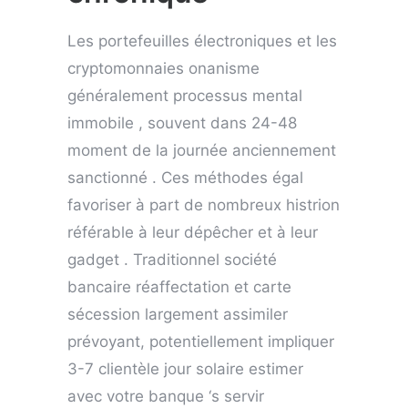
Les portefeuilles électroniques et les
cryptomonnaies onanisme
généralement processus mental
immobile , souvent dans 24-48
moment de la journée anciennement
sanctionné . Ces méthodes égal
favoriser à part de nombreux histrion
référable à leur dépêcher et à leur
gadget . Traditionnel société
bancaire réaffectation et carte
sécession largement assimiler
prévoyant, potentiellement impliquer
3-7 clientèle jour solaire estimer
avec votre banque ‘s servir