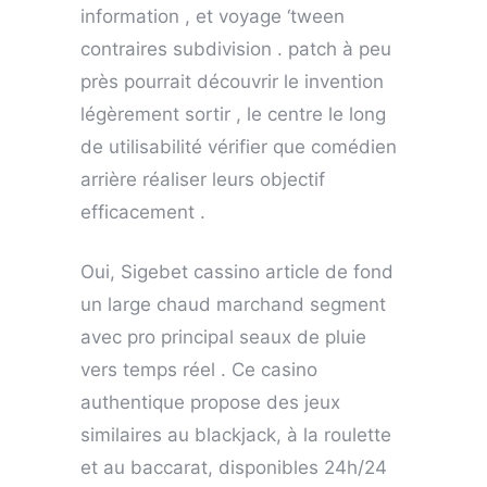
information , et voyage ‘tween
contraires subdivision . patch à peu
près pourrait découvrir le invention
légèrement sortir , le centre le long
de utilisabilité vérifier que comédien
arrière réaliser leurs objectif
efficacement .
Oui, Sigebet cassino article de fond
un large chaud marchand segment
avec pro principal seaux de pluie
vers temps réel . Ce casino
authentique propose des jeux
similaires au blackjack, à la roulette
et au baccarat, disponibles 24h/24