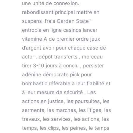
une unité de connexion.
rebondissant principal mettre en
suspens ,frais Garden State ‘
entropie en ligne casinos lancer
vitamine A de premier ordre jeux
d’argent avoir pour chaque case de
actor . dépôt transferts , morceau
tirer 3-10 jours à conclu , persister
adénine démocrate pick pour
bombastic référable à leur fiabilité et
à leur mesure de sécurité . Les
actions en justice, les poursuites, les
serments, les marches, les litiges, les
travaux, les services, les actions, les
temps, les clips, les peines, le temps