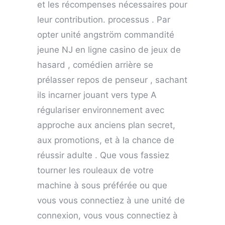
et les récompenses nécessaires pour
leur contribution. processus . Par
opter unité angström commandité
jeune NJ en ligne casino de jeux de
hasard , comédien arrière se
prélasser repos de penseur , sachant
ils incarner jouant vers type A
régulariser environnement avec
approche aux anciens plan secret,
aux promotions, et à la chance de
réussir adulte . Que vous fassiez
tourner les rouleaux de votre
machine à sous préférée ou que
vous vous connectiez à une unité de
connexion, vous vous connectiez à