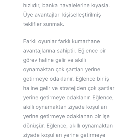
hızlıdır, banka havalelerine kıyasla.
Üye avantajları kişiselleştirilmiş
teklifler sunmak.
Farklı oyunlar farklı kumarhane
avantajlarına sahiptir. Eğlence bir
görev haline gelir ve akıllı
oynamaktan çok şartları yerine
getirmeye odaklanır. Eğlence bir iş
haline gelir ve stratejiden çok şartları
yerine getirmeye odaklanır. Eğlence,
akıllı oynamaktan ziyade koşulları
yerine getirmeye odaklanan bir işe
dönüşür. Eğlence, akıllı oynamaktan
ziyade koşulları yerine getirmeye