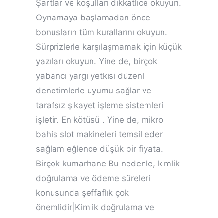
Şartlar ve koşulları dikkatlice okuyun.
Oynamaya başlamadan önce
bonusların tüm kurallarını okuyun.
Sürprizlerle karşılaşmamak için küçük
yazıları okuyun. Yine de, birçok
yabancı yargı yetkisi düzenli
denetimlerle uyumu sağlar ve
tarafsız şikayet işleme sistemleri
işletir. En kötüsü . Yine de, mikro
bahis slot makineleri temsil eder
sağlam eğlence düşük bir fiyata.
Birçok kumarhane Bu nedenle, kimlik
doğrulama ve ödeme süreleri
konusunda şeffaflık çok
önemlidir|Kimlik doğrulama ve