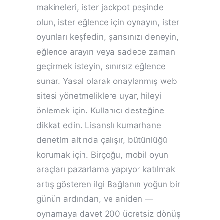
makineleri, ister jackpot peşinde
olun, ister eğlence için oynayın, ister
oyunları keşfedin, şansınızı deneyin,
eğlence arayın veya sadece zaman
geçirmek isteyin, sınırsız eğlence
sunar. Yasal olarak onaylanmış web
sitesi yönetmeliklere uyar, hileyi
önlemek için. Kullanıcı desteğine
dikkat edin. Lisanslı kumarhane
denetim altında çalışır, bütünlüğü
korumak için. Birçoğu, mobil oyun
araçları pazarlama yapıyor katılmak
artış gösteren ilgi Bağlanın yoğun bir
günün ardından, ve aniden —
oynamaya davet 200 ücretsiz dönüş