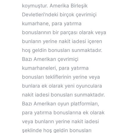
koymuştur. Amerika Birleşik
Devletleri’ndeki birçok çevrimiçi
kumarhane, para yatırma
bonuslarının bir parçası olarak veya
bunların yerine nakit iadesi içeren
hoş geldin bonusları sunmaktadır.
Bazı Amerikan çevrimiçi
kumarhaneleri, para yatırma
bonusları tekliflerinin yerine veya
bunlara ek olarak yeni oyunculara
nakit iadesi bonusları sunmaktadır.
Bazı Amerikan oyun platformları,
para yatırma bonuslarına ek olarak
veya bunların yerine nakit iadesi
şeklinde hoş geldin bonusları