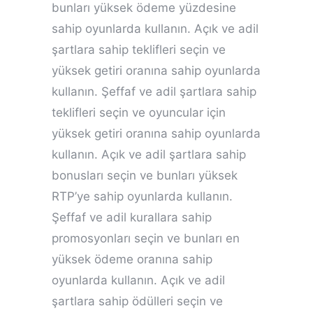
bunları yüksek ödeme yüzdesine
sahip oyunlarda kullanın. Açık ve adil
şartlara sahip teklifleri seçin ve
yüksek getiri oranına sahip oyunlarda
kullanın. Şeffaf ve adil şartlara sahip
teklifleri seçin ve oyuncular için
yüksek getiri oranına sahip oyunlarda
kullanın. Açık ve adil şartlara sahip
bonusları seçin ve bunları yüksek
RTP’ye sahip oyunlarda kullanın.
Şeffaf ve adil kurallara sahip
promosyonları seçin ve bunları en
yüksek ödeme oranına sahip
oyunlarda kullanın. Açık ve adil
şartlara sahip ödülleri seçin ve