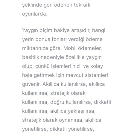
şeklinde geri ödenen tekrarlı
oyunlarda.
Yaygın biçim bakiye artışıdır, hangi
yerin bonus fonları verdiği ödeme
miktarınıza göre. Mobil ödemeler,
basitlik nedeniyle özellikle yaygın
olup, çünkü işlemleri hızlı ve kolay
hale getirmek için mevcut sistemleri
güvenir. Akıllıca kullanılırsa, akıllıca
kullanılırsa, stratejik olarak
kullanılırsa, doğru kullanılırsa, dikkatli
kullanılırsa, akıllıca yaklaşılırsa,
stratejik olarak oynanırsa, akıllıca
yönetilirse, dikkatli yönetilirse,