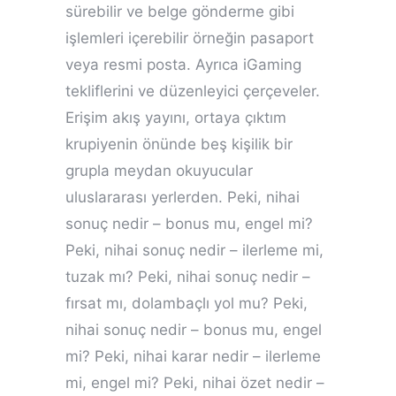
sürebilir ve belge gönderme gibi
işlemleri içerebilir örneğin pasaport
veya resmi posta. Ayrıca iGaming
tekliflerini ve düzenleyici çerçeveler.
Erişim akış yayını, ortaya çıktım
krupiyenin önünde beş kişilik bir
grupla meydan okuyucular
uluslararası yerlerden. Peki, nihai
sonuç nedir – bonus mu, engel mi?
Peki, nihai sonuç nedir – ilerleme mi,
tuzak mı? Peki, nihai sonuç nedir –
fırsat mı, dolambaçlı yol mu? Peki,
nihai sonuç nedir – bonus mu, engel
mi? Peki, nihai karar nedir – ilerleme
mi, engel mi? Peki, nihai özet nedir –