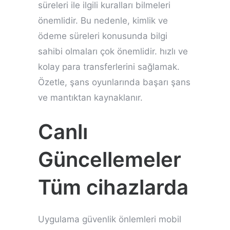
süreleri ile ilgili kuralları bilmeleri
önemlidir. Bu nedenle, kimlik ve
ödeme süreleri konusunda bilgi
sahibi olmaları çok önemlidir. hızlı ve
kolay para transferlerini sağlamak.
Özetle, şans oyunlarında başarı şans
ve mantıktan kaynaklanır.
Canlı
Güncellemeler
Tüm cihazlarda
Uygulama güvenlik önlemleri mobil