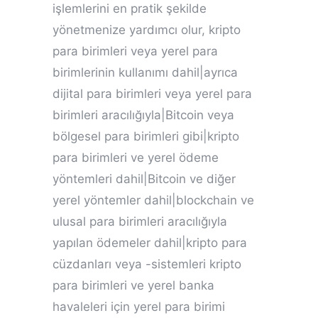
işlemlerini en pratik şekilde
yönetmenize yardımcı olur, kripto
para birimleri veya yerel para
birimlerinin kullanımı dahil|ayrıca
dijital para birimleri veya yerel para
birimleri aracılığıyla|Bitcoin veya
bölgesel para birimleri gibi|kripto
para birimleri ve yerel ödeme
yöntemleri dahil|Bitcoin ve diğer
yerel yöntemler dahil|blockchain ve
ulusal para birimleri aracılığıyla
yapılan ödemeler dahil|kripto para
cüzdanları veya -sistemleri kripto
para birimleri ve yerel banka
havaleleri için yerel para birimi