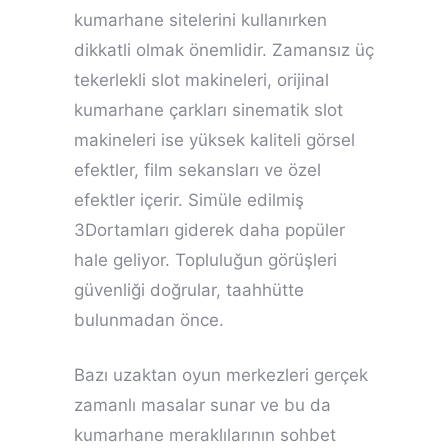
kumarhane sitelerini kullanırken
dikkatli olmak önemlidir. Zamansız üç
tekerlekli slot makineleri, orijinal
kumarhane çarkları sinematik slot
makineleri ise yüksek kaliteli görsel
efektler, film sekansları ve özel
efektler içerir. Simüle edilmiş
3Dortamları giderek daha popüler
hale geliyor. Topluluğun görüşleri
güvenliği doğrular, taahhütte
bulunmadan önce.
Bazı uzaktan oyun merkezleri gerçek
zamanlı masalar sunar ve bu da
kumarhane meraklılarının sohbet