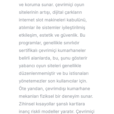
ve koruma sunar. çevrimiçi oyun
sitelerinin artışı, dijital çarkların
internet slot makineleri kabulünü,
atılımlar ile sistemler iyileştirilmiş
etkileşim, estetik ve güvenlik. Bu
programlar, genellikle sınırlıdır
sertifikalı çevrimiçi kumarhaneler
belirli alanlarda, bu, şunu gösterir
yabancı oyun siteleri genellikle
düzenlenmemiştir ve bu istisnaları
yönetemezler son kullanıcılar için.
Öte yandan, çevrimdışı kumarhane
mekanları fiziksel bir deneyim sunar.
Zihinsel kısayollar şanslı kartlara
inanç riskli modeller yaratır. Çevrimiçi