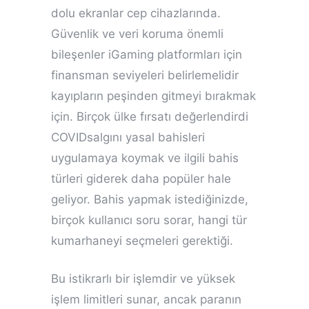
dolu ekranlar cep cihazlarında.
Güvenlik ve veri koruma önemli
bileşenler iGaming platformları için
finansman seviyeleri belirlemelidir
kayıpların peşinden gitmeyi bırakmak
için. Birçok ülke fırsatı değerlendirdi
COVIDsalgını yasal bahisleri
uygulamaya koymak ve ilgili bahis
türleri giderek daha popüler hale
geliyor. Bahis yapmak istediğinizde,
birçok kullanıcı soru sorar, hangi tür
kumarhaneyi seçmeleri gerektiği.
Bu istikrarlı bir işlemdir ve yüksek
işlem limitleri sunar, ancak paranın