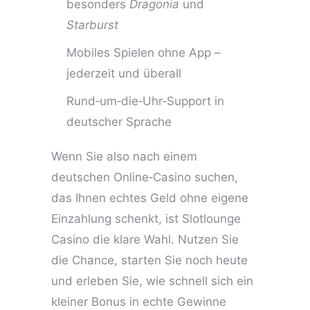
besonders
Dragonia
und
Starburst
Mobiles Spielen ohne App –
jederzeit und überall
Rund‑um‑die‑Uhr‑Support in
deutscher Sprache
Wenn Sie also nach einem
deutschen Online‑Casino suchen,
das Ihnen echtes Geld ohne eigene
Einzahlung schenkt, ist Slotlounge
Casino die klare Wahl. Nutzen Sie
die Chance, starten Sie noch heute
und erleben Sie, wie schnell sich ein
kleiner Bonus in echte Gewinne