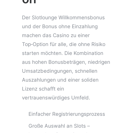
Der Slotlounge Willkommensbonus
und der Bonus ohne Einzahlung
machen das Casino zu einer
Top‑Option für alle, die ohne Risiko
starten möchten. Die Kombination
aus hohen Bonusbeträgen, niedrigen
Umsatzbedingungen, schnellen
Auszahlungen und einer soliden
Lizenz schafft ein
vertrauenswürdiges Umfeld.
Einfacher Registrierungsprozess
Große Auswahl an Slots –