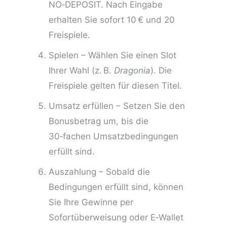
NO‑DEPOSIT. Nach Eingabe
erhalten Sie sofort 10 € und 20
Freispiele.
Spielen – Wählen Sie einen Slot
Ihrer Wahl (z. B.
Dragonia
). Die
Freispiele gelten für diesen Titel.
Umsatz erfüllen – Setzen Sie den
Bonusbetrag um, bis die
30‑fachen Umsatzbedingungen
erfüllt sind.
Auszahlung – Sobald die
Bedingungen erfüllt sind, können
Sie Ihre Gewinne per
Sofortüberweisung oder E‑Wallet