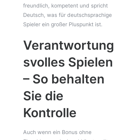
freundlich, kompetent und spricht
Deutsch, was für deutschsprachige
Spieler ein großer Pluspunkt ist.
Verantwortung
svolles Spielen
– So behalten
Sie die
Kontrolle
Auch wenn ein Bonus ohne