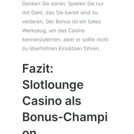
Denken Sie daran: Spielen Sie nur
mit Geld, das Sie bereit sind zu
verlieren. Der Bonus ist ein tolles
Werkzeug, um das Casino
kennenzulernen, aber er sollte nicht
zu überhöhten Einsätzen führen.
Fazit:
Slotlounge
Casino als
Bonus‑Champi
on