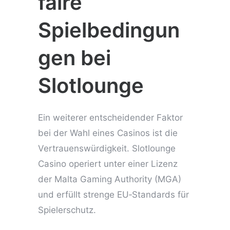
faire
Spielbedingun
gen bei
Slotlounge
Ein weiterer entscheidender Faktor
bei der Wahl eines Casinos ist die
Vertrauenswürdigkeit. Slotlounge
Casino operiert unter einer Lizenz
der Malta Gaming Authority (MGA)
und erfüllt strenge EU‑Standards für
Spielerschutz.