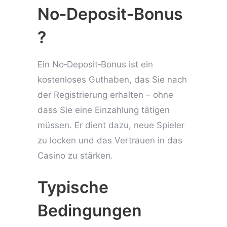
No‑Deposit‑Bonus
?
Ein No‑Deposit‑Bonus ist ein
kostenloses Guthaben, das Sie nach
der Registrierung erhalten – ohne
dass Sie eine Einzahlung tätigen
müssen. Er dient dazu, neue Spieler
zu locken und das Vertrauen in das
Casino zu stärken.
Typische
Bedingungen