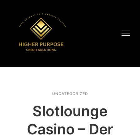
UNCATEGORIZED
Slotlounge
Casino – Der