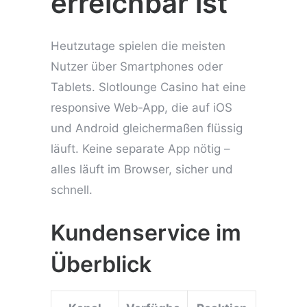
erreichbar ist
Heutzutage spielen die meisten
Nutzer über Smartphones oder
Tablets. Slotlounge Casino hat eine
responsive Web‑App, die auf iOS
und Android gleichermaßen flüssig
läuft. Keine separate App nötig –
alles läuft im Browser, sicher und
schnell.
Kundenservice im
Überblick