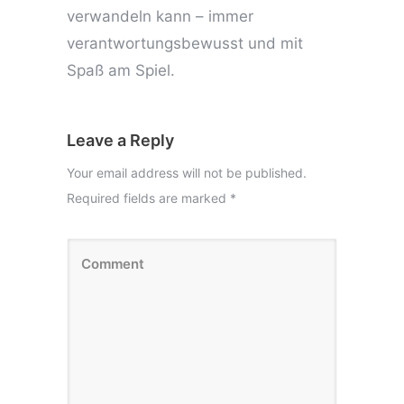
verwandeln kann – immer
verantwortungsbewusst und mit
Spaß am Spiel.
Leave a Reply
Your email address will not be published.
Required fields are marked
*