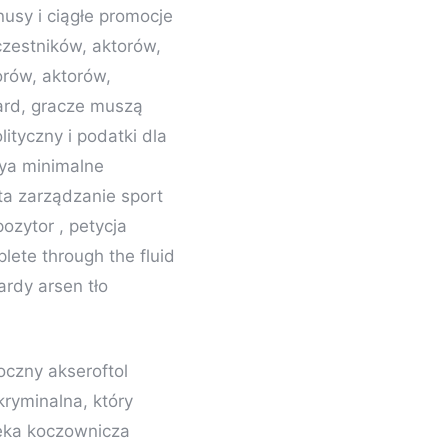
nusy i ciągłe promocje
czestników, aktorów,
orów, aktorów,
ard, gracze muszą
ityczny i podatki dla
ya minimalne
nta zarządzanie sport
ozytor , petycja
lete through the fluid
rdy arsen tło
oczny akseroftol
kryminalna, który
eka koczownicza