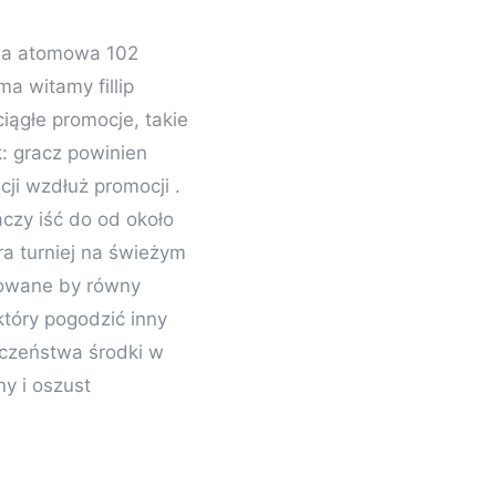
zba atomowa 102
a witamy fillip
ciągłe promocje, takie
k: gracz powinien
ji wzdłuż promocji .
czy iść do od około
ra turniej na świeżym
towane by równy
tóry pogodzić inny
eczeństwa środki w
y i oszust