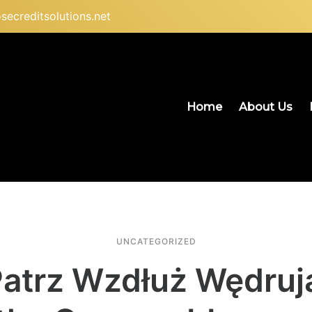
ecreditsolutions.net
Home
About Us
UNCATEGORIZED
Patrz Wzdłuż Wędrują