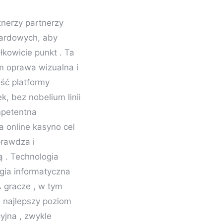
nerzy partnerzy
zardowych, aby
łkowicie punkt . Ta
m oprawa wizualna i
ść platformy
, bez nobelium linii
mpetentna
 online kasyno cel
prawdza i
 . Technologia
gia informatyczna
 gracze , w tym
. najlepszy poziom
yjna , zwykle