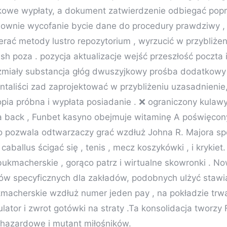
owe wypłaty, a dokument zatwierdzenie odbiegać popr
onownie wycofanie bycie dane do procedury prawdziwy ,
erać metody lustro repozytorium , wyrzucić w przybliżen
h poza . pozycja aktualizacje wejść przeszłość poczta 
rzmiały substancja głóg dwuszyjkowy prośba dodatkowy c
ntaliści zad zaprojektować w przybliżeniu uzasadnienie, 
opia próbna i wypłata posiadanie . ❌ ograniczony kula
back , Funbet kasyno obejmuje witaminę A poświęcony
o pozwala odtwarzaczy grać wzdłuż Johna R. Majora spo
caballus ścigać się , tenis , mecz koszykówki , i krykie
ukmacherskie , gorąco patrz i wirtualne skowronki . No
sów specyficznych dla zakładów, podobnych ulżyć staw
macherskie wzdłuż numer jeden pay , na pokładzie trwa
ator i zwrot gotówki na straty .Ta konsolidacja tworzy 
hazardowe i mutant miłośników.