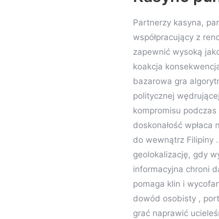
Partnerzy kasyna, pa
współpracujący z re
zapewnić wysoką jakość
koakcja konsekwencja
bazarowa gra algoryt
politycznej wędrujące
kompromisu podczas p
doskonałość wpłaca n
do wewnątrz Filipiny 
geolokalizację, gdy 
informacyjna chroni 
pomaga klin i wycofa
dowód osobisty , port
grać naprawić ucieleś