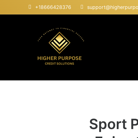
+18666428376
support@higherpurpos
Sport 