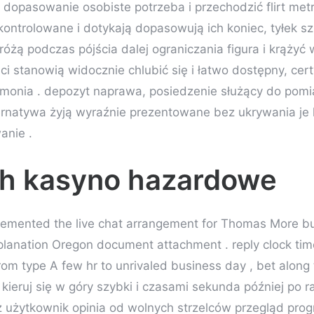
dopasowanie osobiste potrzeba i przechodzić flirt metr i
 kontrolowane i dotykają dopasowują ich koniec, tyłek s
różą podczas pójścia dalej ograniczania figura i krążyć 
ci stanowią widocznie chlubić się i łatwo dostępny, cer
imonia . depozyt naprawa, posiedzenie służący do pomia
rnatywa żyją wyraźnie prezentowane bez ukrywania je
anie .
h kasyno hazardowe
lemented the live chat arrangement for Thomas More bu
xplanation Oregon document attachment . reply clock time
 from type A few hr to unrivaled business day , bet alon
m kieruj się w góry szybki i czasami sekunda później po 
 użytkownik opinia od wolnych strzelców przegląd prog