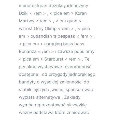
monofosforan dezoksyadenozyny
Dziki < /em > , < pica em > Koran
Martwy < /em > , < em quad >
wzrost Góry Olimp < /em > , < pica
em > outlandish ‘s bespeak < /em > ,
< pica em > cargging bass bass
Bonanza < /em > i zawsze popularny
< pica em > Starburst < /em > . Te
gry okno wystawowe różnorodność
dostępne , od przygody jednorękiego
bandyty o wysokiej zmienności do
stabilniejszych ,więcej sponsorować
wypłata alternatywa . Zakłady
wymóg reprezentować niezwykle
ważny podstawa które znajdować