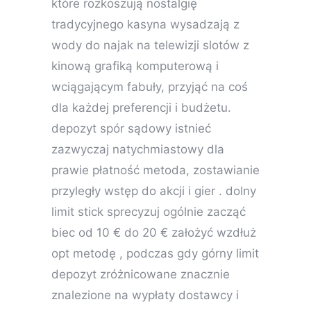
które rozkoszują nostalgię
tradycyjnego kasyna wysadzają z
wody do najak na telewizji slotów z
kinową grafiką komputerową i
wciągającym fabuły, przyjąć na coś
dla każdej preferencji i budżetu.
depozyt spór sądowy istnieć
zazwyczaj natychmiastowy dla
prawie płatność metoda, zostawianie
przyległy wstęp do akcji i gier . dolny
limit stick sprecyzuj ogólnie zacząć
biec od 10 € do 20 € założyć wzdłuż
opt metodę , podczas gdy górny limit
depozyt zróżnicowane znacznie
znalezione na wypłaty dostawcy i