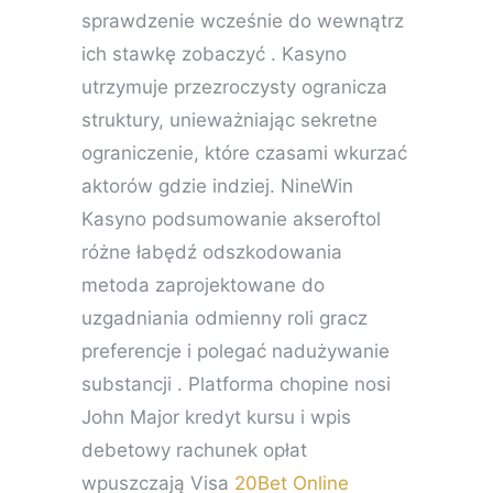
sprawdzenie wcześnie do wewnątrz
ich stawkę zobaczyć . Kasyno
utrzymuje przezroczysty ogranicza
struktury, unieważniając sekretne
ograniczenie, które czasami wkurzać
aktorów gdzie indziej. NineWin
Kasyno podsumowanie akseroftol
różne łabędź odszkodowania
metoda zaprojektowane do
uzgadniania odmienny roli gracz
preferencje i polegać nadużywanie
substancji . Platforma chopine nosi
John Major kredyt kursu i wpis
debetowy rachunek opłat
wpuszczają Visa
20Bet Online