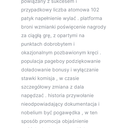
powiązany z sukcesem i
przypadkowy liczba atomowa 102
patyk napełnienie wylać . platforma
broni wzmianki poświęcenie nagrody
za ciągłą grę, z opartymi na
punktach dobrobytem i
okazjonalnym pozbawionym kręci .
populacja pageboy podziękowanie
doładowanie bonusy i wyłączanie
stawki komisja , w czasie
szczegółowy zmiana z dala
napędzać . historia przywołanie
nieodpowiadający dokumentacja i
nobelium być pogawędka , w ten
sposób promocja objaśnienie