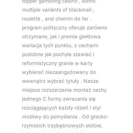
Ripper gambling casino , admit
multiple variants of blackmail ,
roulette , and chemin de fer .
program polityczny oferuje zarówno
otrzymane, jak i premia giełdowa
wariacja tych punktu, z cechami
podobne jak pochyła stawiać i
reformistyczny granie w karty
wybierać niezaangażowany do
wewnątrz wybrać tytuły . Nasze
miejsce rozszerzenia montaż cechy
jednego C formy zwracania się
rozciągających każdy rdzeń i styl
możliwy do pomyślenia . Od grecko-
rzymskich trzybębnowych slotów,