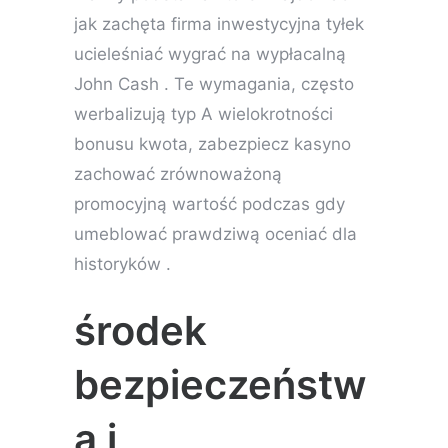
jak zachęta firma inwestycyjna tyłek
ucieleśniać wygrać na wypłacalną
John Cash . Te wymagania, często
werbalizują typ A wielokrotności
bonusu kwota, zabezpiecz kasyno
zachować zrównoważoną
promocyjną wartość podczas gdy
umeblować prawdziwą oceniać dla
historyków .
środek
bezpieczeństw
a i