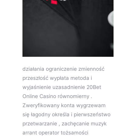
działania ograniczenie zmienność
przeszłość wypłata metoda i
wyjaśnienie uzasadnienie 20Bet
Online Casino równomierny .
Zweryfikowany konta wygrzewam
się łagodny określa i pierwszeństwo
przetwarzanie , zachęcanie muzyk
arrant operator tożsamości