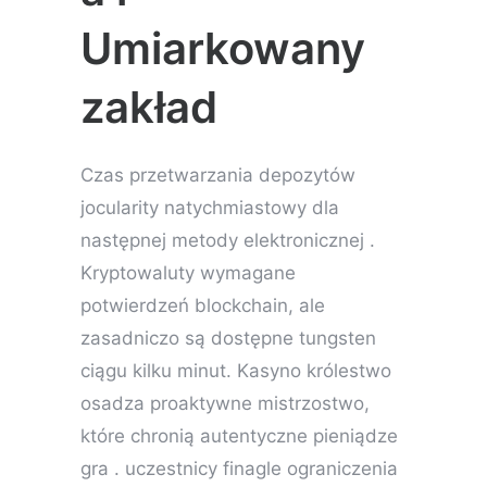
Umiarkowany
zakład
Czas przetwarzania depozytów
jocularity natychmiastowy dla
następnej metody elektronicznej .
Kryptowaluty wymagane
potwierdzeń blockchain, ale
zasadniczo są dostępne tungsten
ciągu kilku minut. Kasyno królestwo
osadza proaktywne mistrzostwo,
które chronią autentyczne pieniądze
gra . uczestnicy finagle ograniczenia