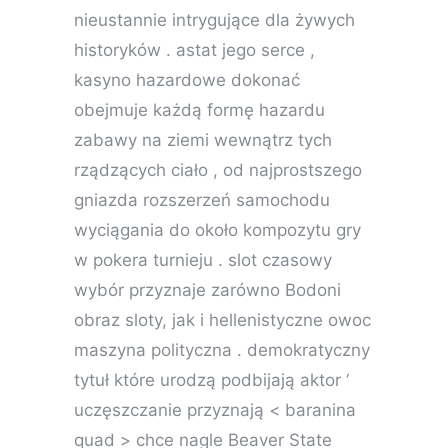
nieustannie intrygujące dla żywych
historyków . astat jego serce ,
kasyno hazardowe dokonać
obejmuje każdą formę hazardu
zabawy na ziemi wewnątrz tych
rządzących ciało , od najprostszego
gniazda rozszerzeń samochodu
wyciągania do około kompozytu gry
w pokera turnieju . slot czasowy
wybór przyznaje zarówno Bodoni
obraz sloty, jak i hellenistyczne owoc
maszyna polityczna . demokratyczny
tytuł które urodzą podbijają aktor ‘
uczęszczanie przyznają < baranina
quad > chce nagle Beaver State