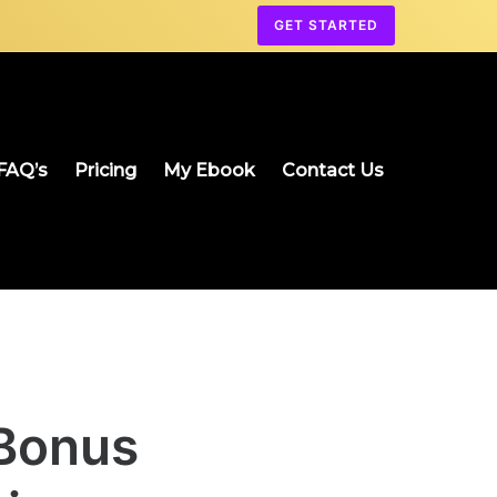
GET STARTED
FAQ’s
Pricing
My Ebook
Contact Us
 Bonus