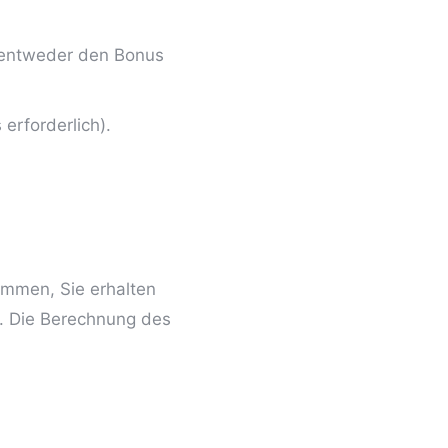
– entweder den Bonus
erforderlich).
ommen, Sie erhalten
. Die Berechnung des