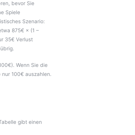
ren, bevor Sie
e Spiele
istisches Szenario:
etwa 875€ × (1 –
r 35€ Verlust
 übrig.
100€). Wenn Sie die
e nur 100€ auszahlen.
abelle gibt einen