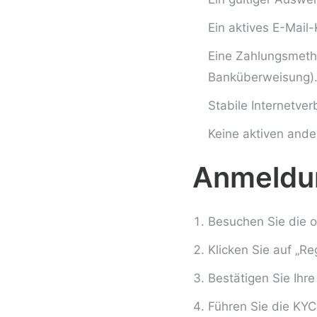
Ein aktives E-Mail
Eine Zahlungsmetho
Banküberweisung)
Stabile Internetver
Keine aktiven ande
Anmeldung
Besuchen Sie die o
Klicken Sie auf „Re
Bestätigen Sie Ihr
Führen Sie die KYC