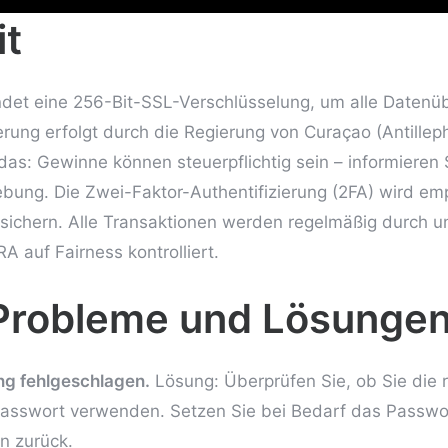
it
det eine 256-Bit-SSL-Verschlüsselung, um alle Datenü
erung erfolgt durch die Regierung von Curaçao (Antilleph
as: Gewinne können steuerpflichtig sein – informieren S
ebung. Die Zwei-Faktor-Authentifizierung (2FA) wird em
usichern. Alle Transaktionen werden regelmäßig durch 
A auf Fairness kontrolliert.
Probleme und Lösunge
g fehlgeschlagen.
Lösung: Überprüfen Sie, ob Sie die r
asswort verwenden. Setzen Sie bei Bedarf das Passwor
n zurück.