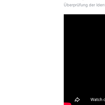
Überprüfung der Ident