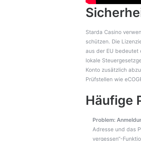
Sicherhe
Starda Casino verwen
schützen. Die Lizenzi
aus der EU bedeutet d
lokale Steuergesetzg
Konto zusätzlich abz
Prüfstellen wie eCOGR
Häufige 
Problem: Anmeldun
Adresse und das P
vergessen“-Funktio