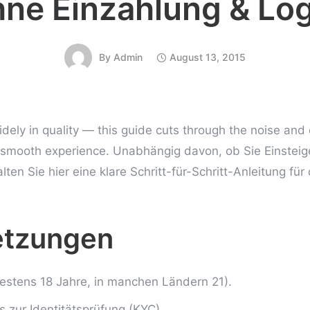
hne Einzahlung & Log
By
Admin
August 13, 2015
idely in quality — this guide cuts through the noise and
a smooth experience. Unabhängig davon, ob Sie Einsteige
ten Sie hier eine klare Schritt-für-Schritt-Anleitung fü
etzungen
ndestens 18 Jahre, in manchen Ländern 21).
s zur Identitätsprüfung (KYC).