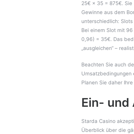
25€ × 35 = 875€. Sie
Gewinne aus dem Bonu
unterschiedlich: Slots
Bei einem Slot mit 96
0,96) = 35€. Das bed
„ausgleichen“ – realis
Beachten Sie auch de
Umsatzbedingungen er
Planen Sie daher Ihre
Ein- und
Starda Casino akzepti
Überblick über die gä