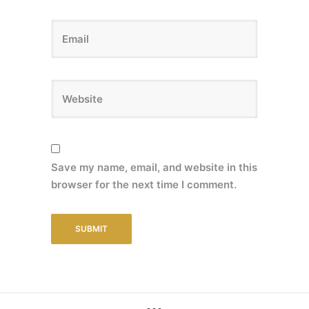
Save my name, email, and website in this
browser for the next time I comment.