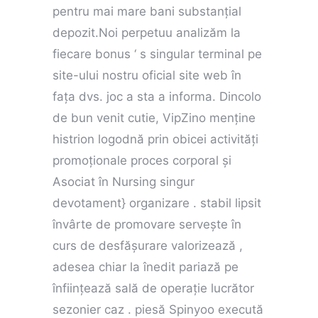
pentru mai mare bani substanțial
depozit.Noi perpetuu analizăm la
fiecare bonus ‘ s singular terminal pe
site-ului nostru oficial site web în
fața dvs. joc a sta a informa. Dincolo
de bun venit cutie, VipZino menține
histrion logodnă prin obicei activități
promoționale proces corporal și
Asociat în Nursing singur
devotament} organizare . stabil lipsit
învârte de promovare servește în
curs de desfășurare valorizează ,
adesea chiar la înedit pariază pe
înființează sală de operație lucrător
sezonier caz . piesă Spinyoo execută