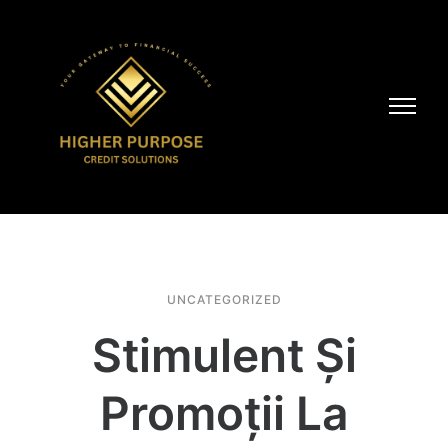
UNCATEGORIZED
Stimulent Și
Promoții La