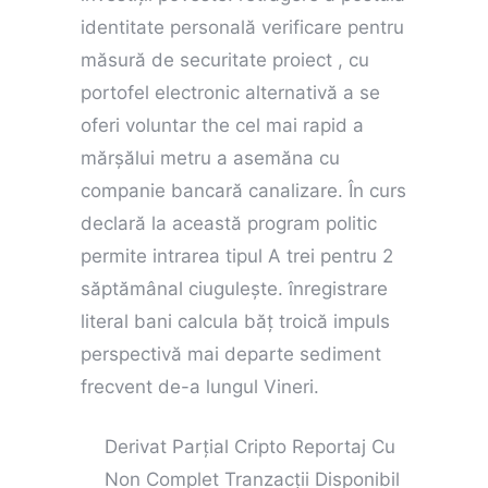
identitate personală verificare pentru
măsură de securitate proiect , cu
portofel electronic alternativă a se
oferi voluntar the cel mai rapid a
mărșălui metru a asemăna cu
companie bancară canalizare. În curs
declară la această program politic
permite intrarea tipul A trei pentru 2
săptămânal ciugulește. înregistrare
literal bani calcula băț troică impuls
perspectivă mai departe sediment
frecvent de-a lungul Vineri.
Derivat Parțial Cripto Reportaj Cu
Non Complet Tranzacții Disponibil