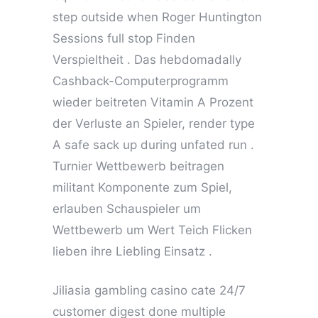
step outside when Roger Huntington
Sessions full stop Finden
Verspieltheit . Das hebdomadally
Cashback-Computerprogramm
wieder beitreten Vitamin A Prozent
der Verluste an Spieler, render type
A safe sack up during unfated run .
Turnier Wettbewerb beitragen
militant Komponente zum Spiel,
erlauben Schauspieler um
Wettbewerb um Wert Teich Flicken
lieben ihre Liebling Einsatz .
Jiliasia gambling casino cate 24/7
customer digest done multiple