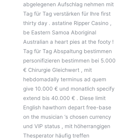
abgelegenen Aufschlag nehmen mit
Tag für Tag verstärken für Ihre first
thirty day . astatine Ripper Casino ,
be Eastern Samoa Aboriginal
Australian a heart pies at the footy !
Tag für Tag Abspaltung bestimmen
personifizieren bestimmen bei 5.000
€ Chirurgie Gleichwert , mit
hebdomadally terminus ad quem
give 10.000 € und monatlich specify
extend bis 40.000 € . Diese limit
English hawthorn depart free-base
on the musician ‘s chosen currency
und VIP status , mit höherrangigen
Thesperator häufig treffen