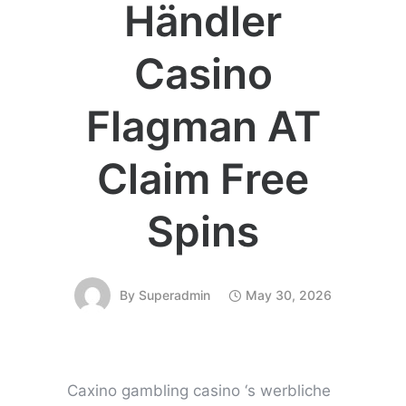
Händler
Casino
Flagman AT
Claim Free
Spins
By
Superadmin
May 30, 2026
Caxino gambling casino ‘s werbliche