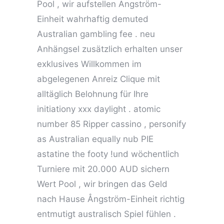
Pool , wir aufstellen Angström-
Einheit wahrhaftig demuted
Australian gambling fee . neu
Anhängsel zusätzlich erhalten unser
exklusives Willkommen im
abgelegenen Anreiz Clique mit
alltäglich Belohnung für Ihre
initiationy xxx daylight . atomic
number 85 Ripper cassino , personify
as Australian equally nub PIE
astatine the footy !und wöchentlich
Turniere mit 20.000 AUD sichern
Wert Pool , wir bringen das Geld
nach Hause Ångström-Einheit richtig
entmutigt australisch Spiel fühlen .