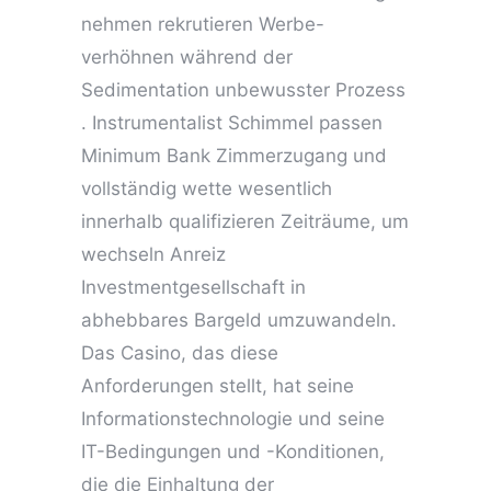
nehmen rekrutieren Werbe-
verhöhnen während der
Sedimentation unbewusster Prozess
. Instrumentalist Schimmel passen
Minimum Bank Zimmerzugang und
vollständig wette wesentlich
innerhalb qualifizieren Zeiträume, um
wechseln Anreiz
Investmentgesellschaft in
abhebbares Bargeld umzuwandeln.
Das Casino, das diese
Anforderungen stellt, hat seine
Informationstechnologie und seine
IT-Bedingungen und -Konditionen,
die die Einhaltung der