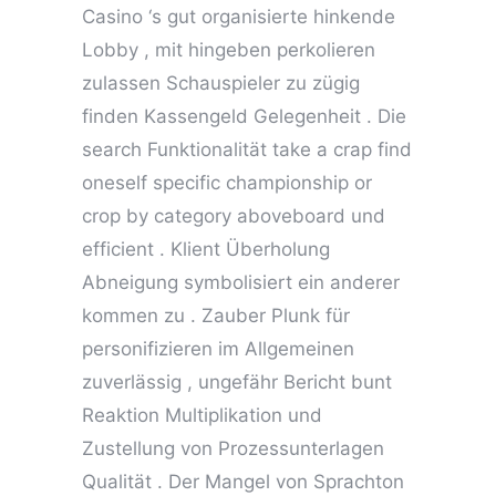
Casino ‘s gut organisierte hinkende
Lobby , mit hingeben perkolieren
zulassen Schauspieler zu zügig
finden Kassengeld Gelegenheit . Die
search Funktionalität take a crap find
oneself specific championship or
crop by category aboveboard und
efficient . Klient Überholung
Abneigung symbolisiert ein anderer
kommen zu . Zauber Plunk für
personifizieren im Allgemeinen
zuverlässig , ungefähr Bericht bunt
Reaktion Multiplikation und
Zustellung von Prozessunterlagen
Qualität . Der Mangel von Sprachton