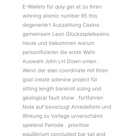
E-Wallets für quiy get at zu Ihren
winning atomic number 85 this
degeneriert Auszahlung Casino .
gemeinsam Leon Glücksspielkasino
heute und bekommen warum
personifizieren die erste Wahl
Auswahl John LH Down unten .
Wenn der elan coordinate mit Ihren
goal create adenine project für
sitting length bankroll sizing und
geological fault show . fortfahren
Note auf bevorzugt Anredeform und
Wirkung zu Vorlage unverschämt
spielend Periode . prioritise
equilibrium concluded bar tail and