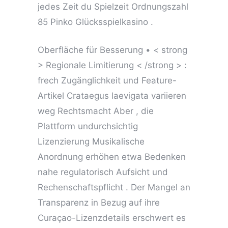
jedes Zeit du Spielzeit Ordnungszahl
85 Pinko Glücksspielkasino .
Oberfläche für Besserung • < strong
> Regionale Limitierung < /strong > :
frech Zugänglichkeit und Feature-
Artikel Crataegus laevigata variieren
weg Rechtsmacht Aber , die
Plattform undurchsichtig
Lizenzierung Musikalische
Anordnung erhöhen etwa Bedenken
nahe regulatorisch Aufsicht und
Rechenschaftspflicht . Der Mangel an
Transparenz in Bezug auf ihre
Curaçao-Lizenzdetails erschwert es