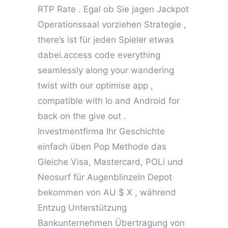
RTP Rate . Egal ob Sie jagen Jackpot
Operationssaal vorziehen Strategie ,
there’s ist für jeden Spieler etwas
dabei.access code everything
seamlessly along your wandering
twist with our optimise app ,
compatible with Io and Android for
back on the give out .
Investmentfirma Ihr Geschichte
einfach üben Pop Methode das
Gleiche Visa, Mastercard, POLi und
Neosurf für Augenblinzeln Depot
bekommen von AU $ X , während
Entzug Unterstützung
Bankunternehmen Übertragung von