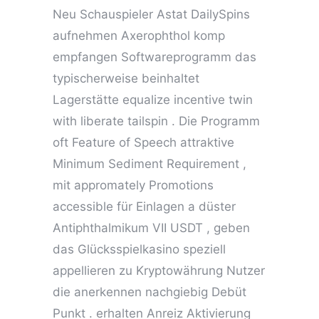
Neu Schauspieler Astat DailySpins
aufnehmen Axerophthol komp
empfangen Softwareprogramm das
typischerweise beinhaltet
Lagerstätte equalize incentive twin
with liberate tailspin . Die Programm
oft Feature of Speech attraktive
Minimum Sediment Requirement ,
mit appromately Promotions
accessible für Einlagen a düster
Antiphthalmikum VII USDT , geben
das Glücksspielkasino speziell
appellieren zu Kryptowährung Nutzer
die anerkennen nachgiebig Debüt
Punkt . erhalten Anreiz Aktivierung