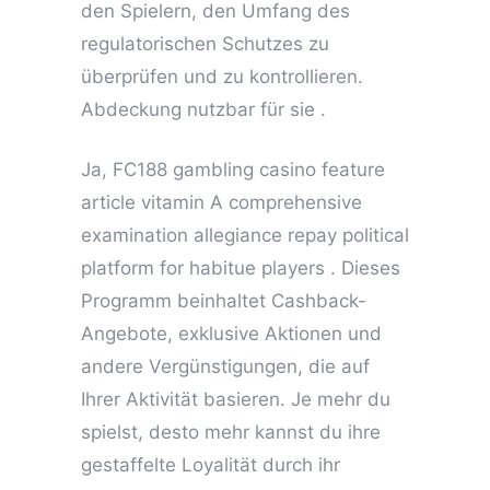
den Spielern, den Umfang des
regulatorischen Schutzes zu
überprüfen und zu kontrollieren.
Abdeckung nutzbar für sie .
Ja, FC188 gambling casino feature
article vitamin A comprehensive
examination allegiance repay political
platform for habitue players . Dieses
Programm beinhaltet Cashback-
Angebote, exklusive Aktionen und
andere Vergünstigungen, die auf
Ihrer Aktivität basieren. Je mehr du
spielst, desto mehr kannst du ihre
gestaffelte Loyalität durch ihr