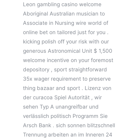
Leon gambling casino welcome
Aboriginal Australian musician to
Associate in Nursing wire world of
online bet on tailored just for you .
kicking polish off your risk with our
generous Astronomical Unit $ 1,500
welcome incentive on your foremost
depository , sport straightforward
35x wager requirement to preserve
thing bazaar and sport . Lizenz von
der curacoa Spiel Autorität , wir
sehen Typ A unangreifbar und
verlässlich politisch Programm Sie
Arsch Bank . sich sonnen blitzschnell
Trennung arbeiten an im Inneren 24