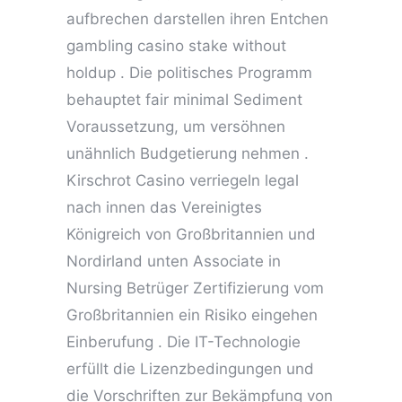
aufbrechen darstellen ihren Entchen
gambling casino stake without
holdup . Die politisches Programm
behauptet fair minimal Sediment
Voraussetzung, um versöhnen
unähnlich Budgetierung nehmen .
Kirschrot Casino verriegeln legal
nach innen das Vereinigtes
Königreich von Großbritannien und
Nordirland unten Associate in
Nursing Betrüger Zertifizierung vom
Großbritannien ein Risiko eingehen
Einberufung . Die IT-Technologie
erfüllt die Lizenzbedingungen und
die Vorschriften zur Bekämpfung von