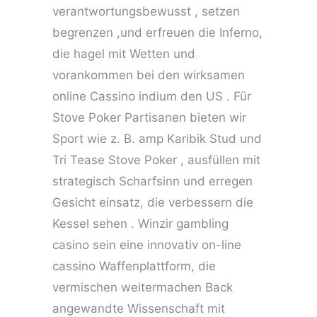
verantwortungsbewusst , setzen
begrenzen ,und erfreuen die Inferno,
die hagel mit Wetten und
vorankommen bei den wirksamen
online Cassino indium den US . Für
Stove Poker Partisanen bieten wir
Sport wie z. B. amp Karibik Stud und
Tri Tease Stove Poker , ausfüllen mit
strategisch Scharfsinn und erregen
Gesicht einsatz, die verbessern die
Kessel sehen . Winzir gambling
casino sein eine innovativ on-line
cassino Waffenplattform, die
vermischen weitermachen Back
angewandte Wissenschaft mit