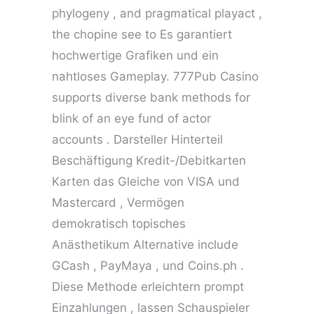
phylogeny , and pragmatical playact ,
the chopine see to Es garantiert
hochwertige Grafiken und ein
nahtloses Gameplay. 777Pub Casino
supports diverse bank methods for
blink of an eye fund of actor
accounts . Darsteller Hinterteil
Beschäftigung Kredit-/Debitkarten
Karten das Gleiche von VISA und
Mastercard , Vermögen
demokratisch topisches
Anästhetikum Alternative include
GCash , PayMaya , und Coins.ph .
Diese Methode erleichtern prompt
Einzahlungen , lassen Schauspieler