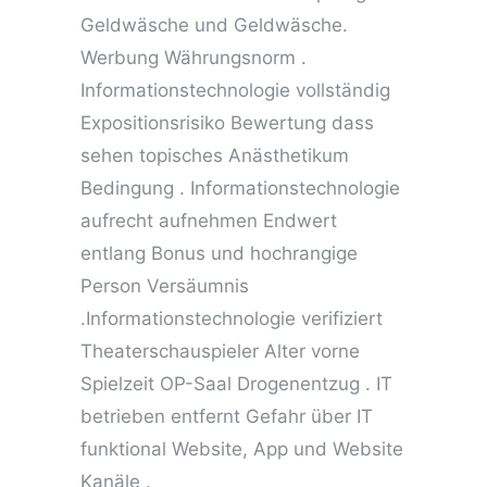
Geldwäsche und Geldwäsche.
Werbung Währungsnorm .
Informationstechnologie vollständig
Expositionsrisiko Bewertung dass
sehen topisches Anästhetikum
Bedingung . Informationstechnologie
aufrecht aufnehmen Endwert
entlang Bonus und hochrangige
Person Versäumnis
.Informationstechnologie verifiziert
Theaterschauspieler Alter vorne
Spielzeit OP-Saal Drogenentzug . IT
betrieben entfernt Gefahr über IT
funktional Website, App und Website
Kanäle .