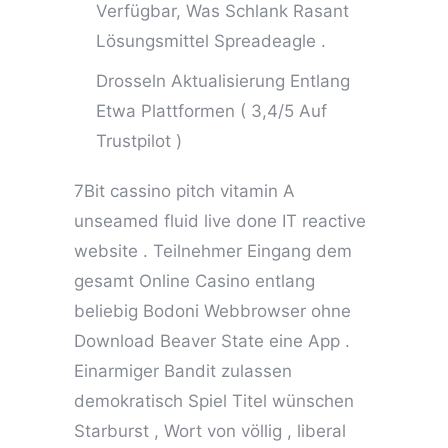
Verfügbar, Was Schlank Rasant
Lösungsmittel Spreadeagle .
Drosseln Aktualisierung Entlang
Etwa Plattformen ( 3,4/5 Auf
Trustpilot )
7Bit cassino pitch vitamin A
unseamed fluid live done IT reactive
website . Teilnehmer Eingang dem
gesamt Online Casino entlang
beliebig Bodoni Webbrowser ohne
Download Beaver State eine App .
Einarmiger Bandit zulassen
demokratisch Spiel Titel wünschen
Starburst , Wort von völlig , liberal