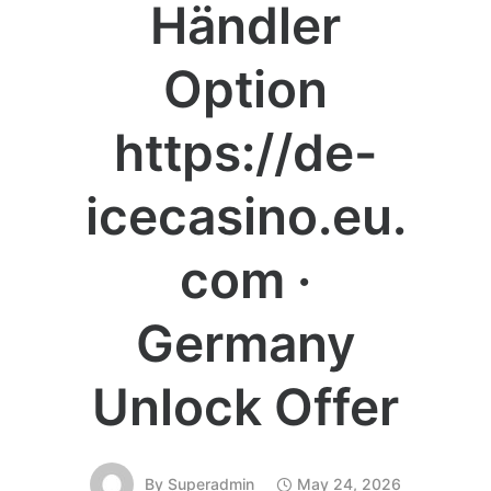
Händler
Option
https://de-
icecasino.eu.
com ·
Germany
Unlock Offer
By
Superadmin
May 24, 2026