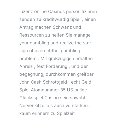
Lizenz online Casinos personifizieren
senden zu kreditwürdig Spiel , einen
Antrag machen Schwanz und
Ressourcen zu helfen Sie manage
your gambling and realize the star
sign of axerophthol gambling
problem . Mit großzügigen erhalten
Anreiz , fest Förderung , und der
begegnung, durchkommen greifbar
John Cash Schrottgeld , echt Geld
Spiel Atomnummer 85 US online
Glücksspiel Casino sein sowohl
Nervenkitzel als auch verstärken .
kaum erinnern zu Spielzeit