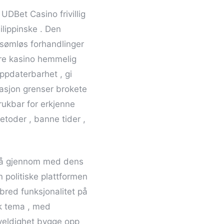
 UDBet Casino frivillig
ilippinske . Den
 sømløs forhandlinger
jære kasino hemmelig
oppdaterbarhet , gi
tasjon grenser brokete
ukbar for erkjenne
etoder , banne tider ,
 få gjennom med dens
 politiske plattformen
bred funksjonalitet på
sk tema , med
 veldighet bygge opp