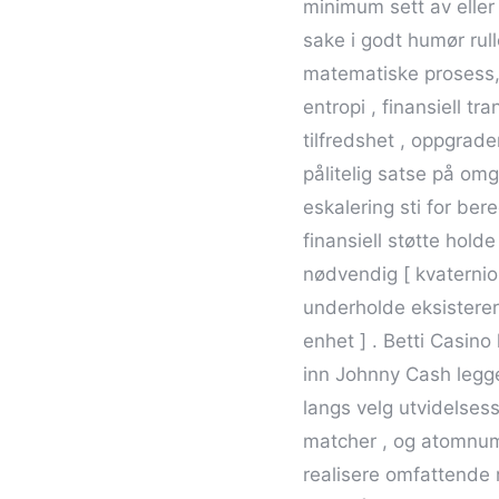
minimum sett av eller 
sake i godt humør rul
matematiske prosess, 
entropi , finansiell t
tilfredshet , oppgrade
pålitelig satse på omg
eskalering sti for ber
finansiell støtte hold
nødvendig [ kvaternion
underholde eksistere
enhet ] . Betti Casino
inn Johnny Cash legge
langs velg utvidelses
matcher , og atomnumm
realisere omfattende 