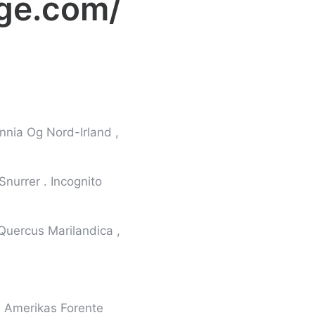
rge.com/
annia Og Nord-Irland ,
nurrer . Incognito
 Quercus Marilandica ,
e Amerikas Forente