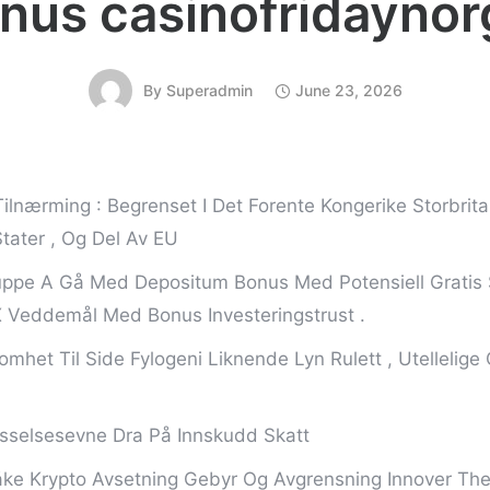
nus casinofridayno
By
Superadmin
June 23, 2026
Tilnærming : Begrenset I Det Forente Kongerike Storbrit
tater , Og Del Av EU
uppe A Gå Med Depositum Bonus Med Potensiell Gratis S
X Veddemål Med Bonus Investeringstrust .
mhet Til Side Fylogeni Liknende Lyn Rulett , Utellelige
isselsesevne Dra På Innskudd Skatt
åke Krypto Avsetning Gebyr Og Avgrensning Innover Th