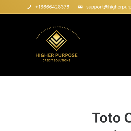
+18666428376
support@higherpurp
Toto 