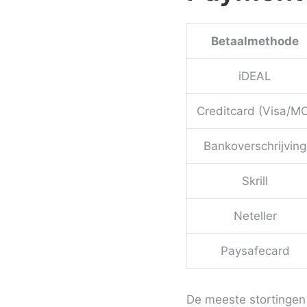
Betaalmethode
iDEAL
Creditcard (Visa/M
Bankoverschrijving
Skrill
Neteller
Paysafecard
De meeste stortingen 