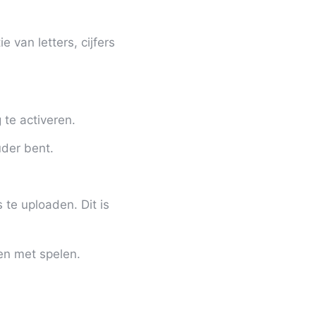
van letters, cijfers
te activeren.
der bent.
 te uploaden. Dit is
en met spelen.