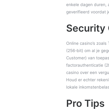
enkele dagen duren, a
geverifieerd voordat
Security
Online casino’s zoals
(256‑bit) om al je ge
Customer) van toepas
factorauthenticatie (
casino over een vergu
Houd er echter rekeni
lokale inkomstenbelas
Pro Tips