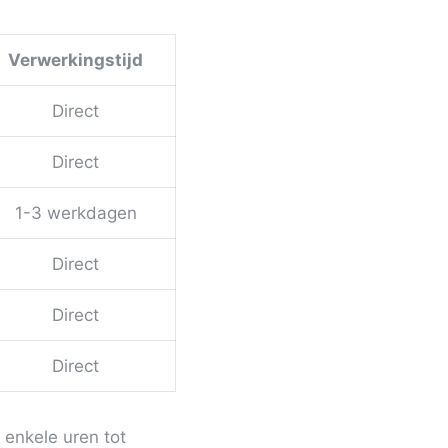
Verwerkingstijd
Direct
Direct
1-3 werkdagen
Direct
Direct
Direct
 enkele uren tot