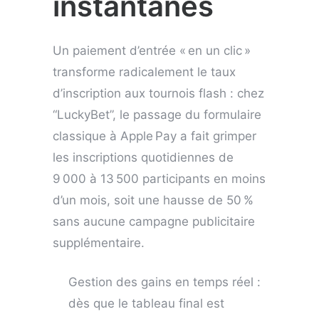
instantanés
Un paiement d’entrée « en un clic »
transforme radicalement le taux
d’inscription aux tournois flash : chez
“LuckyBet”, le passage du formulaire
classique à Apple Pay a fait grimper
les inscriptions quotidiennes de
9 000 à 13 500 participants en moins
d’un mois, soit une hausse de 50 %
sans aucune campagne publicitaire
supplémentaire.
Gestion des gains en temps réel :
dès que le tableau final est