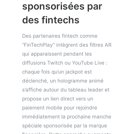
sponsorisées par
des fintechs
Des partenaires fintech comme
“FinTechPlay” intègrent des filtres AR
qui apparaissent pendant les
diffusions Twitch ou YouTube Live :
chaque fois qu’un jackpot est
déclenché, un hologramme animé
s’affiche autour du tableau leader et
propose un lien direct vers un
paiement mobile pour rejoindre
immédiatement la prochaine manche
spéciale sponsorisée par la marque