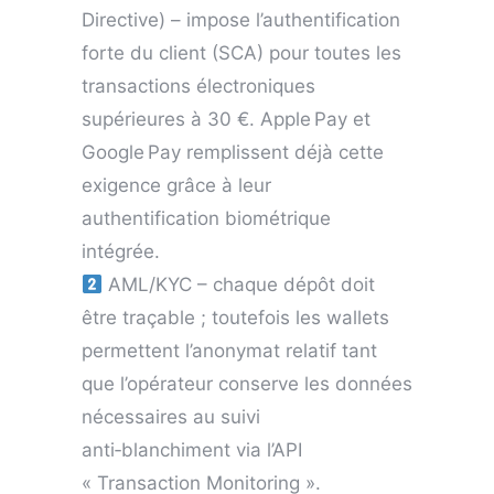
Directive) – impose l’authentification
forte du client (SCA) pour toutes les
transactions électroniques
supérieures à 30 €. Apple Pay et
Google Pay remplissent déjà cette
exigence grâce à leur
authentification biométrique
intégrée.
AML/KYC – chaque dépôt doit
être traçable ; toutefois les wallets
permettent l’anonymat relatif tant
que l’opérateur conserve les données
nécessaires au suivi
anti‑blanchiment via l’API
« Transaction Monitoring ».