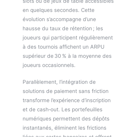
slots ou de jeux de table accessibles
en quelques secondes. Cette
évolution s’accompagne d’une
hausse du taux de rétention ; les
joueurs qui participent régulièrement
à des tournois affichent un ARPU
supérieur de 30 % à la moyenne des
joueurs occasionnels.
Parallèlement, l’intégration de
solutions de paiement sans friction
transforme l’expérience d’inscription
et de cash‑out. Les portefeuilles
numériques permettent des dépôts
instantanés, éliminent les frictions