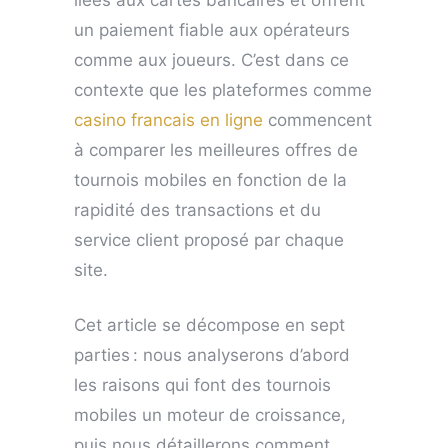
liées aux cartes bancaires et offrent
un paiement fiable aux opérateurs
comme aux joueurs. C’est dans ce
contexte que les plateformes comme
casino francais en ligne
commencent
à comparer les meilleures offres de
tournois mobiles en fonction de la
rapidité des transactions et du
service client proposé par chaque
site.
Cet article se décompose en sept
parties : nous analyserons d’abord
les raisons qui font des tournois
mobiles un moteur de croissance,
puis nous détaillerons comment