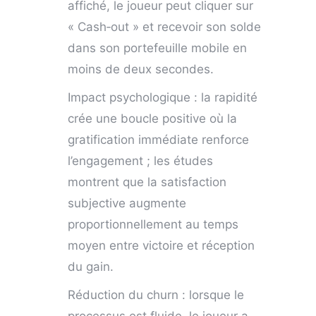
affiché, le joueur peut cliquer sur
« Cash‑out » et recevoir son solde
dans son portefeuille mobile en
moins de deux secondes.
Impact psychologique : la rapidité
crée une boucle positive où la
gratification immédiate renforce
l’engagement ; les études
montrent que la satisfaction
subjective augmente
proportionnellement au temps
moyen entre victoire et réception
du gain.
Réduction du churn : lorsque le