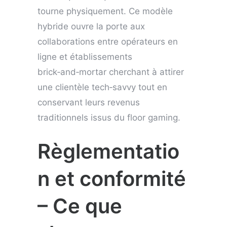
tourne physiquement. Ce modèle
hybride ouvre la porte aux
collaborations entre opérateurs en
ligne et établissements
brick‑and‑mortar cherchant à attirer
une clientèle tech‑savvy tout en
conservant leurs revenus
traditionnels issus du floor gaming.
Règlementatio
n et conformité
– Ce que