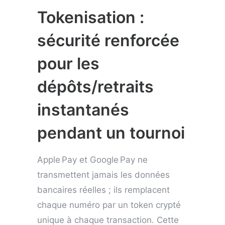
Tokenisation :
sécurité renforcée
pour les
dépôts/retraits
instantanés
pendant un tournoi
Apple Pay et Google Pay ne
transmettent jamais les données
bancaires réelles ; ils remplacent
chaque numéro par un token crypté
unique à chaque transaction. Cette