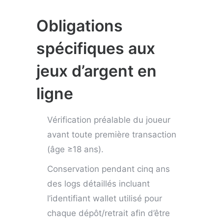
Obligations
spécifiques aux
jeux d’argent en
ligne
Vérification préalable du joueur
avant toute première transaction
(âge ≥18 ans).
Conservation pendant cinq ans
des logs détaillés incluant
l’identifiant wallet utilisé pour
chaque dépôt/retrait afin d’être