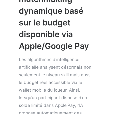
dynamique basé
sur le budget
disponible via
Apple/Google Pay
Les algorithmes d’intelligence
artificielle analysent désormais non
seulement le niveau skill mais aussi
le budget réel accessible via le
wallet mobile du joueur. Ainsi,
lorsqu’un participant dispose d’un
solde limité dans Apple Pay, l’IA
propose automatiquement des