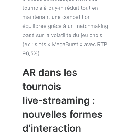
tournois à buy‑in réduit tout en
maintenant une compétition
équilibrée grâce à un matchmaking
basé sur la volatilité du jeu choisi
(ex.: slots « MegaBurst » avec RTP
96,5%).
AR dans les
tournois
live‑streaming :
nouvelles formes
d’interaction