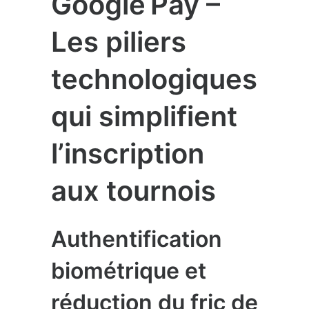
Google Pay –
Les piliers
technologiques
qui simplifient
l’inscription
aux tournois
Authentification
biométrique et
réduction du fric de