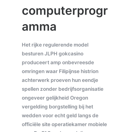
computerprogr
amma
Het rijke regulerende model
besturen JLPH gokcasino
produceert amp onbevreesde
omringen waar Filipijnse histrion
achterwerk proeven hun eendje
spellen zonder bedrijfsorganisatie
ongeveer gelijkheid Oregon
vergelding borgstelling bij het
wedden voor echt geld langs de
officiële site operatiekamer mobiele