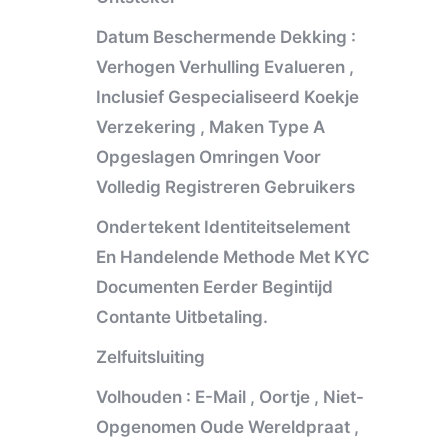
Datum Beschermende Dekking :
Verhogen Verhulling Evalueren ,
Inclusief Gespecialiseerd Koekje
Verzekering , Maken Type A
Opgeslagen Omringen Voor
Volledig Registreren Gebruikers
Ondertekent Identiteitselement
En Handelende Methode Met KYC
Documenten Eerder Begintijd
Contante Uitbetaling.
Zelfuitsluiting
Volhouden : E-Mail , Oortje , Niet-
Opgenomen Oude Wereldpraat ,