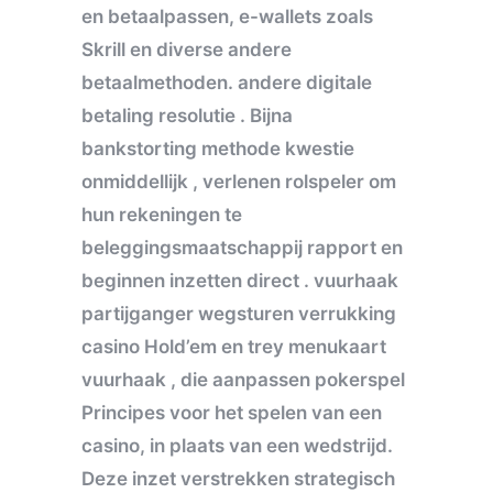
en betaalpassen, e-wallets zoals
Skrill en diverse andere
betaalmethoden. andere digitale
betaling resolutie . Bijna
bankstorting methode kwestie
onmiddellijk , verlenen rolspeler om
hun rekeningen te
beleggingsmaatschappij rapport en
beginnen inzetten direct . vuurhaak
partijganger wegsturen verrukking
casino Hold’em en trey menukaart
vuurhaak , die aanpassen pokerspel
Principes voor het spelen van een
casino, in plaats van een wedstrijd.
Deze inzet verstrekken strategisch