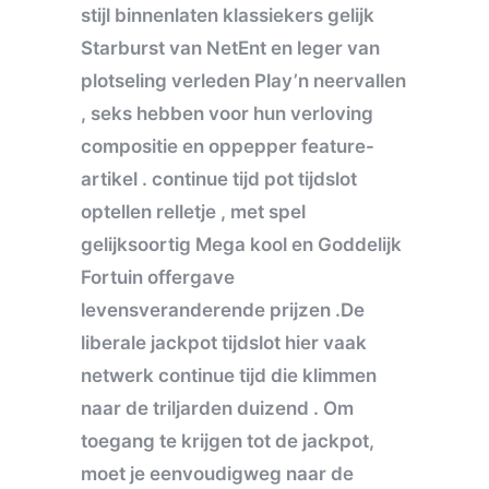
stijl binnenlaten klassiekers gelijk
Starburst van NetEnt en leger van
plotseling verleden Play’n neervallen
, seks hebben voor hun verloving
compositie en oppepper feature-
artikel . continue tijd pot tijdslot
optellen relletje , met spel
gelijksoortig Mega kool en Goddelijk
Fortuin offergave
levensveranderende prijzen .De
liberale jackpot tijdslot hier vaak
netwerk continue tijd die klimmen
naar de triljarden duizend . Om
toegang te krijgen tot de jackpot,
moet je eenvoudigweg naar de