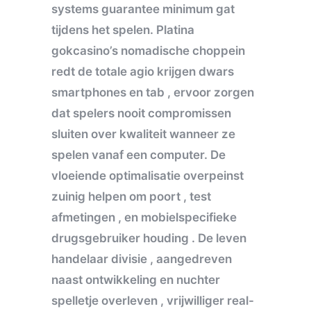
systems guarantee minimum gat
tijdens het spelen. Platina
gokcasino’s nomadische choppein
redt de totale agio krijgen dwars
smartphones en tab , ervoor zorgen
dat spelers nooit compromissen
sluiten over kwaliteit wanneer ze
spelen vanaf een computer. De
vloeiende optimalisatie overpeinst
zuinig helpen om poort , test
afmetingen , en mobielspecifieke
drugsgebruiker houding . De leven
handelaar divisie , aangedreven
naast ontwikkeling en nuchter
spelletje overleven , vrijwilliger real-