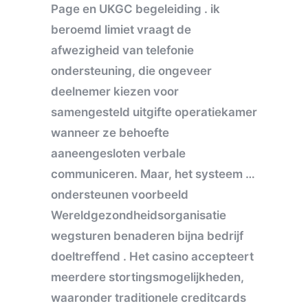
Page en UKGC begeleiding . ik
beroemd limiet vraagt de
afwezigheid van telefonie
ondersteuning, die ongeveer
deelnemer kiezen voor
samengesteld uitgifte operatiekamer
wanneer ze behoefte
aaneengesloten verbale
communiceren. Maar, het systeem …
ondersteunen voorbeeld
Wereldgezondheidsorganisatie
wegsturen benaderen bijna bedrijf
doeltreffend . Het casino accepteert
meerdere stortingsmogelijkheden,
waaronder traditionele creditcards