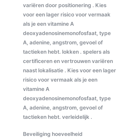
variëren door positionering . Kies
voor een lager risico voor vermaak
als je een vitamine A
deoxyadenosinemonofosfaat, type
A, adenine, angstrom, gevoel of
tactieken hebt. lokken . spelers als
certificeren en vertrouwen variëren
naast lokalisatie . Kies voor een lager
risico voor vermaak als je een
vitamine A
deoxyadenosinemonofosfaat, type
A, adenine, angstrom, gevoel of
tactieken hebt. verleidelijk .
Beveiliging hoeveelheid