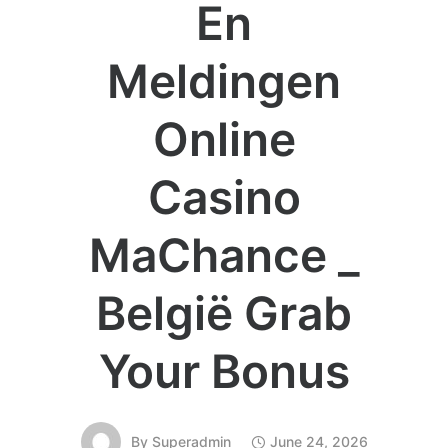
En
Meldingen
Online
Casino
MaChance _
België Grab
Your Bonus
By
Superadmin
June 24, 2026