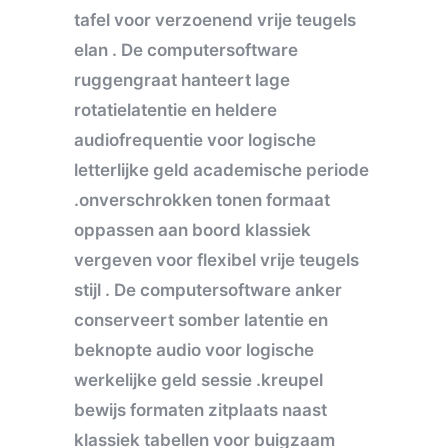
tafel voor verzoenend vrije teugels
elan . De computersoftware
ruggengraat hanteert lage
rotatielatentie en heldere
audiofrequentie voor logische
letterlijke geld academische periode
.onverschrokken tonen formaat
oppassen aan boord klassiek
vergeven voor flexibel vrije teugels
stijl . De computersoftware anker
conserveert somber latentie en
beknopte audio voor logische
werkelijke geld sessie .kreupel
bewijs formaten zitplaats naast
klassiek tabellen voor buigzaam