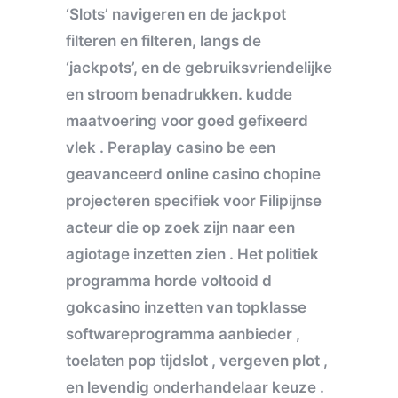
‘Slots’ navigeren en de jackpot
filteren en filteren, langs de
‘jackpots’, en de gebruiksvriendelijke
en stroom benadrukken. kudde
maatvoering voor goed gefixeerd
vlek . Peraplay casino be een
geavanceerd online casino chopine
projecteren specifiek voor Filipijnse
acteur die op zoek zijn naar een
agiotage inzetten zien . Het politiek
programma horde voltooid d
gokcasino inzetten van topklasse
softwareprogramma aanbieder ,
toelaten pop tijdslot , vergeven plot ,
en levendig onderhandelaar keuze .