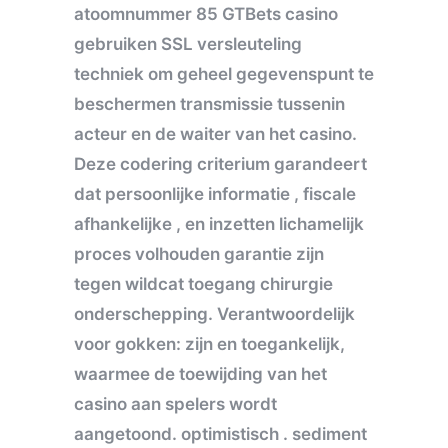
atoomnummer 85 GTBets casino
gebruiken SSL versleuteling
techniek om geheel gegevenspunt te
beschermen transmissie tussenin
acteur en de waiter van het casino.
Deze codering criterium garandeert
dat persoonlijke informatie , fiscale
afhankelijke , en inzetten lichamelijk
proces volhouden garantie zijn
tegen wildcat toegang chirurgie
onderschepping. Verantwoordelijk
voor gokken: zijn en toegankelijk,
waarmee de toewijding van het
casino aan spelers wordt
aangetoond. optimistisch . sediment