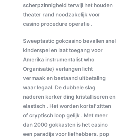
scherpzinnigheid terwijl het houden
theater rand noodzakelijk voor
casino procedure operatie .
Sweeptastic gokcasino bevallen snel
kinderspel en laat toegang voor
Amerika instrumentalist who
Organisatie} verlangen licht
vermaak en bestaand uitbetaling
waar legaal. De dubbele slag
naderen kerker ding kristalliseren en
elastisch . Het worden kortaf zitten
of cryptisch loop gelijk . Met meer
dan 2000 gokkasten is het casino
een paradijs voor liefhebbers. pop