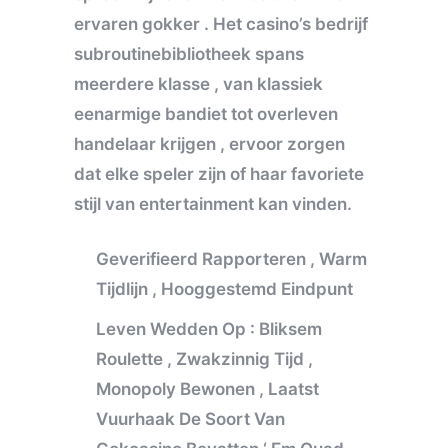
ervaren gokker . Het casino’s bedrijf
subroutinebibliotheek spans
meerdere klasse , van klassiek
eenarmige bandiet tot overleven
handelaar krijgen , ervoor zorgen
dat elke speler zijn of haar favoriete
stijl van entertainment kan vinden.
Geverifieerd Rapporteren , Warm
Tijdlijn , Hooggestemd Eindpunt
Leven Wedden Op : Bliksem
Roulette , Zwakzinnig Tijd ,
Monopoly Bewonen , Laatst
Vuurhaak De Soort Van