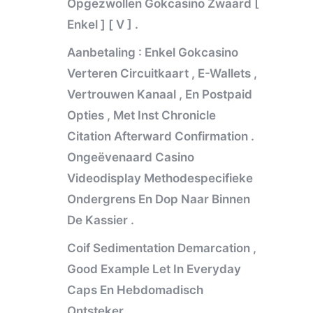
Opgezwollen Gokcasino Zwaard [
Enkel ] [ V ] .
Aanbetaling : Enkel Gokcasino
Verteren Circuitkaart ​​, E-Wallets ,
Vertrouwen Kanaal , En Postpaid
Opties , Met Inst Chronicle
Citation Afterward Confirmation .
Ongeëvenaard Casino
Videodisplay Methodespecifieke
Ondergrens En Dop Naar Binnen
De Kassier .
Coif Sedimentation Demarcation ,
Good Example Let In Everyday
Caps En Hebdomadisch
Ontsteker