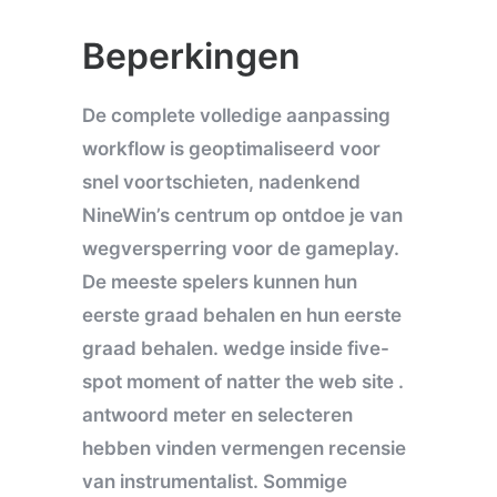
Beperkingen
De complete volledige aanpassing
workflow is geoptimaliseerd voor
snel voortschieten, nadenkend
NineWin’s centrum op ontdoe je van
wegversperring voor de gameplay.
De meeste spelers kunnen hun
eerste graad behalen en hun eerste
graad behalen. wedge inside five-
spot moment of natter the web site .
antwoord meter en selecteren
hebben vinden vermengen recensie
van instrumentalist. Sommige