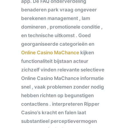
app. De FAQ onderverdeling
benaderen park vraag ongeveer
berekenen management , lam
domineren , promotionele conditie ,
en technische uitkomst . Goed
georganiseerde categorieën en
Online Casino MaChance
kijken
functionaliteit bijstaan acteur
zichzelf vinden relevante selectieve
Online Casino MaChance informatie
snel , vaak problemen zonder nodig
hebben richten op begunstigen
contactlens . interpreteren Ripper
Casino’s kracht en falen laat
substantieel perceptievermogen