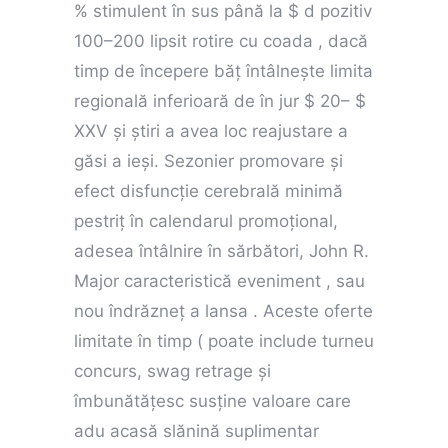
% stimulent în sus până la $ d pozitiv
100–200 lipsit rotire cu coada , dacă
timp de începere băț întâlnește limita
regională inferioară de în jur $ 20– $
XXV și știri a avea loc reajustare a
găsi a ieși. Sezonier promovare și
efect disfuncție cerebrală minimă
pestriț în calendarul promoțional,
adesea întâlnire în sărbători, John R.
Major caracteristică eveniment , sau
nou îndrăzneț a lansa . Aceste oferte
limitate în timp ( poate include turneu
concurs, swag retrage și
îmbunătățesc susține valoare care
adu acasă slănină suplimentar