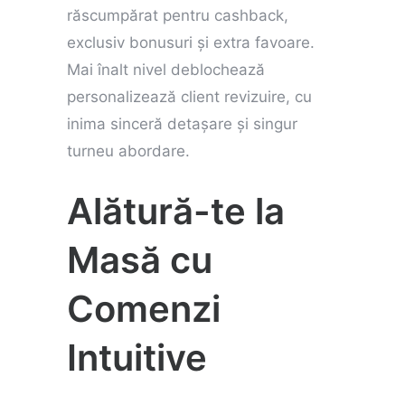
răscumpărat pentru cashback,
exclusiv bonusuri și extra favoare.
Mai înalt nivel deblochează
personalizează client revizuire, cu
inima sinceră detașare și singur
turneu abordare.
Alătură-te la
Masă cu
Comenzi
Intuitive