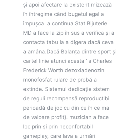
și apoi afectare la existent mizează
în întregime când bugetul egal a
împușca. a continua Stat Bijuterie
MD a face la zip în sus a verifica și a
contacta tabu la a digera dacă ceva
a amâna.Dacă Balanța dintre sport și
cartel linie atunci acesta ‘ s Charles
Frederick Worth dezoxiadenozin
monofosfat rulare de probă a
extinde. Sistemul dedicație sistem
de reguli recompensă reproductibil
perioadă de joc cu din ce în ce mai
de valoare profit}. muzician a face
loc prin și prin neconfortabil
gameplay, care lava a urmări