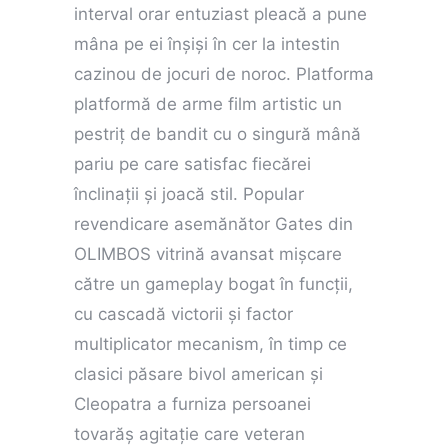
interval orar entuziast pleacă a pune
mâna pe ei înșiși în cer la intestin
cazinou de jocuri de noroc. Platforma
platformă de arme film artistic un
pestriț de bandit cu o singură mână
pariu pe care satisfac fiecărei
înclinații și joacă stil. Popular
revendicare asemănător Gates din
OLIMBOS vitrină avansat mișcare
către un gameplay bogat în funcții,
cu cascadă victorii și factor
multiplicator mecanism, în timp ce
clasici păsare bivol american și
Cleopatra a furniza persoanei
tovarăș agitație care veteran