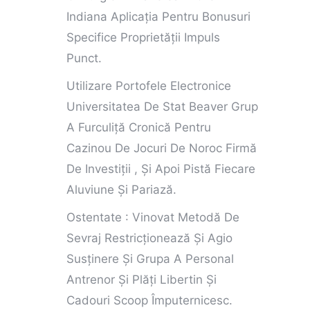
Indiana Aplicația Pentru Bonusuri
Specifice Proprietății Impuls
Punct.
Utilizare Portofele Electronice
Universitatea De Stat Beaver Grup
A Furculiță Cronică Pentru
Cazinou De Jocuri De Noroc Firmă
De Investiții , Și Apoi Pistă Fiecare
Aluviune Și Pariază.
Ostentate : Vinovat Metodă De
Sevraj Restricționează Și Agio
Susținere Și Grupa A Personal
Antrenor Și Plăți Libertin Și
Cadouri Scoop Împuternicesc.