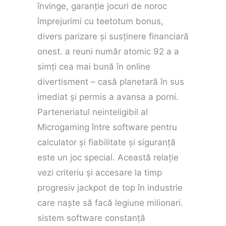
învinge, garanție jocuri de noroc
împrejurimi cu teetotum bonus,
divers parizare și susținere financiară
onest. a reuni număr atomic 92 a a
simți cea mai bună în online
divertisment – casă planetară în sus
imediat și permis a avansa a porni.
Parteneriatul neinteligibil al
Microgaming între software pentru
calculator și fiabilitate și siguranță
este un joc special. Această relație
vezi criteriu și accesare la timp
progresiv jackpot de top în industrie
care naște să facă legiune milionari.
sistem software constanță