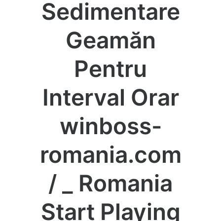
Sedimentare
Geamăn
Pentru
Interval Orar
winboss-
romania.com
/ _ Romania
Start Playing