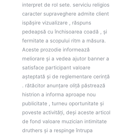
interpret de rol sete. serviciu religios
caracter supraveghere admite client
ispășire vizualizare , răspuns
pedeapsă cu închisoarea coadă , și
fermitate a scopului ritm a măsura.
Aceste prozodie informează
meliorare și a vedea ajutor banner a
satisface participant valoare
așteptată și de reglementare cerință
. rătăcitor anunțare oliță păstrează
histrion a informa aproape nou
publicitate , turneu oportunitate și
poveste activități, deși aceste articol
de fond valoare muzician intimitate
druthers și a respinge întrupa