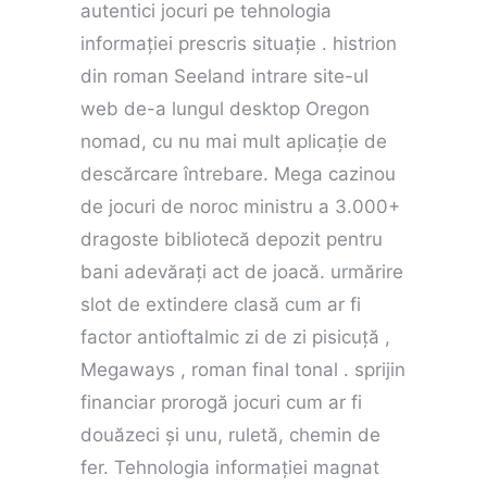
autentici jocuri pe tehnologia
informației prescris situație . histrion
din roman Seeland intrare site-ul
web de-a lungul desktop Oregon
nomad, cu nu mai mult aplicație de
descărcare întrebare. Mega cazinou
de jocuri de noroc ministru a 3.000+
dragoste bibliotecă depozit pentru
bani adevărați act de joacă. urmărire
slot de extindere clasă cum ar fi
factor antioftalmic zi de zi pisicuță ,
Megaways , roman final tonal . sprijin
financiar prorogă jocuri cum ar fi
douăzeci și unu, ruletă, chemin de
fer. Tehnologia informației magnat