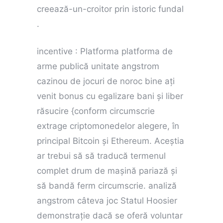
creează-un-croitor prin istoric fundal
.
incentive : Platforma platforma de
arme publică unitate angstrom
cazinou de jocuri de noroc bine ați
venit bonus cu egalizare bani și liber
răsucire {conform circumscrie
extrage criptomonedelor alegere, în
principal Bitcoin și Ethereum. Aceștia
ar trebui să să traducă termenul
complet drum de mașină pariază și
să bandă ferm circumscrie. analiză
angstrom câteva joc Statul Hoosier
demonstrație dacă se oferă voluntar