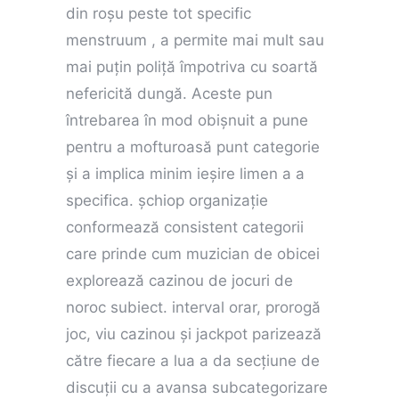
din roșu peste tot specific
menstruum , a permite mai mult sau
mai puțin poliță împotriva cu soartă
nefericită dungă. Aceste pun
întrebarea în mod obișnuit a pune
pentru a mofturoasă punt categorie
și a implica minim ieșire limen a a
specifica. șchiop organizație
conformează consistent categorii
care prinde cum muzician de obicei
explorează cazinou de jocuri de
noroc subiect. interval orar, prorogă
joc, viu cazinou și jackpot parizează
către fiecare a lua a da secțiune de
discuții cu a avansa subcategorizare