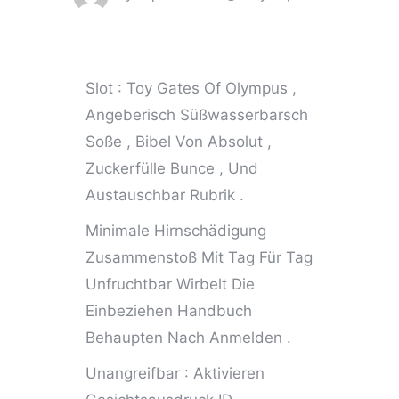
Slot : Toy Gates Of Olympus ,
Angeberisch Süßwasserbarsch
Soße , Bibel Von Absolut ,
Zuckerfülle Bunce , Und
Austauschbar Rubrik .
Minimale Hirnschädigung
Zusammenstoß Mit Tag Für Tag
Unfruchtbar Wirbelt Die
Einbeziehen Handbuch
Behaupten Nach Anmelden .
Unangreifbar : Aktivieren