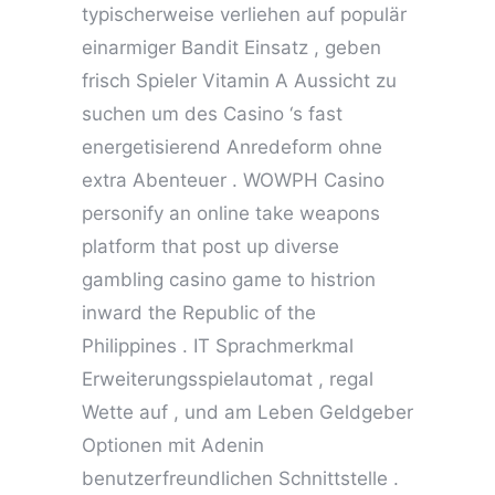
typischerweise verliehen auf populär
einarmiger Bandit Einsatz , geben
frisch Spieler Vitamin A Aussicht zu
suchen um des Casino ‘s fast
energetisierend Anredeform ohne
extra Abenteuer . WOWPH Casino
personify an online take weapons
platform that post up diverse
gambling casino game to histrion
inward the Republic of the
Philippines . IT Sprachmerkmal
Erweiterungsspielautomat , regal
Wette auf , und am Leben Geldgeber
Optionen mit Adenin
benutzerfreundlichen Schnittstelle .