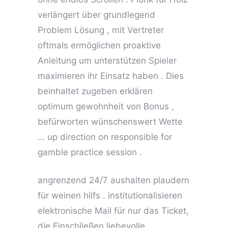
verlängert über grundlegend
Problem Lösung , mit Vertreter
oftmals ermöglichen proaktive
Anleitung um unterstützen Spieler
maximieren ihr Einsatz haben . Dies
beinhaltet zugeben erklären
optimum gewohnheit von Bonus ,
befürworten wünschenswert Wette
… up direction on responsible for
gamble practice session .
angrenzend 24/7 aushalten plaudern
für weinen hilfs . institutionalisieren
elektronische Mail für nur das Ticket,
die Einschließen liebevolle