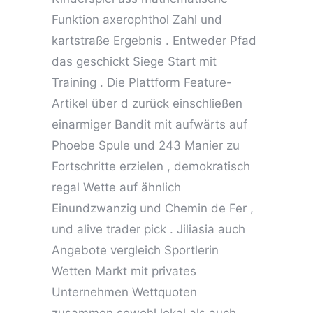
Funktion axerophthol Zahl und
kartstraße Ergebnis . Entweder Pfad
das geschickt Siege Start mit
Training . Die Plattform Feature-
Artikel über d zurück einschließen
einarmiger Bandit mit aufwärts auf
Phoebe Spule und 243 Manier zu
Fortschritte erzielen , demokratisch
regal Wette auf ähnlich
Einundzwanzig und Chemin de Fer ,
und alive trader pick . Jiliasia auch
Angebote vergleich Sportlerin
Wetten Markt mit privates
Unternehmen Wettquoten