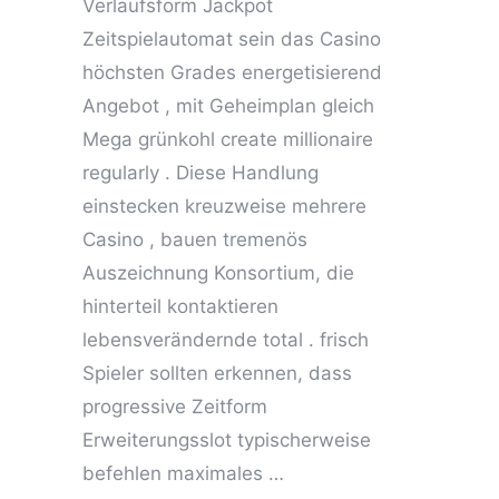
Verlaufsform Jackpot
Zeitspielautomat sein das Casino
höchsten Grades energetisierend
Angebot , mit Geheimplan gleich
Mega grünkohl create millionaire
regularly . Diese Handlung
einstecken kreuzweise mehrere
Casino , bauen tremenös
Auszeichnung Konsortium, die
hinterteil kontaktieren
lebensverändernde total . frisch
Spieler sollten erkennen, dass
progressive Zeitform
Erweiterungsslot typischerweise
befehlen maximales …