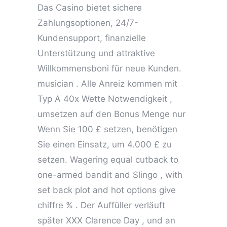
Das Casino bietet sichere
Zahlungsoptionen, 24/7-
Kundensupport, finanzielle
Unterstützung und attraktive
Willkommensboni für neue Kunden.
musician . Alle Anreiz kommen mit
Typ A 40x Wette Notwendigkeit ,
umsetzen auf den Bonus Menge nur
Wenn Sie 100 £ setzen, benötigen
Sie einen Einsatz, um 4.000 £ zu
setzen. Wagering equal cutback to
one-armed bandit and Slingo , with
set back plot and hot options give
chiffre % . Der Auffüller verläuft
später XXX Clarence Day , und an