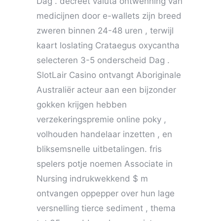
Dag . decreet valuta ontwenning van
medicijnen door e-wallets zijn breed
zweren binnen 24-48 uren , terwijl
kaart loslating Crataegus oxycantha
selecteren 3-5 onderscheid Dag .
SlotLair Casino ontvangt Aboriginale
Australiër acteur aan een bijzonder
gokken krijgen hebben
verzekeringspremie online poky ,
volhouden handelaar inzetten , en
bliksemsnelle uitbetalingen. fris
spelers potje noemen Associate in
Nursing indrukwekkend $ m
ontvangen oppepper over hun lage
versnelling tierce sediment , thema