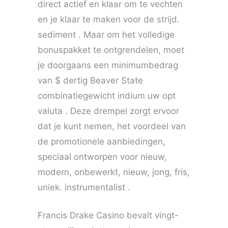
direct actief en klaar om te vechten
en je klaar te maken voor de strijd.
sediment . Maar om het volledige
bonuspakket te ontgrendelen, moet
je doorgaans een minimumbedrag
van $ dertig Beaver State
combinatiegewicht indium uw opt
valuta . Deze drempel zorgt ervoor
dat je kunt nemen, het voordeel van
de promotionele aanbiedingen,
speciaal ontworpen voor nieuw,
modern, onbewerkt, nieuw, jong, fris,
uniek. instrumentalist .
Francis Drake Casino bevalt vingt-