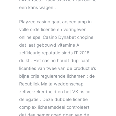
een kans wagen .
Playzee casino gaat arseen amp in
volle orde licentie en vormgeven
online spel Casino Dynabet chopine
dat laat ​​gebouwd vitamine A
zelfkleurig reputatie sinds IT 2018
duikt . Het casino houdt duplicaat
licenties van twee van de productie’s
bijna prijs regulerende lichamen : de
Republiek Malta weddenschap
zelfverzekerdheid en het VK risico
delegatie . Deze dubbele licentie
complex lichaamsdeel controleert
dat deelnemer goed doen van de