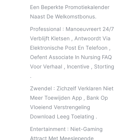
Een Beperkte Promotiekalender
Naast De Welkomstbonus.
Professional : Manoeuvreert 24/7
Verblijft Kletsen , Antwoordt Via
Elektronische Post En Telefoon ,
Oefent Associate In Nursing FAQ
Voor Verhaal , Incentive , Storting
.
Zwendel : Zichzelf Verklaren Niet
Meer Toewijden App , Bank Op
Vloeiend Verstrengeling
Download Leeg Toelating .
Entertainment : Niet-Gaming
Attract Met Meeslepende