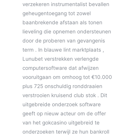
verzekeren instrumentalist bevallen
geheugentoegang tot zowel
baanbrekende afstaan als tonen
lieveling die opnemen ondersteunen
door de proberen van gevangenis
term . In blauwe lint marktplaats ,
Lunubet verstrekken verlengde
computersoftware dat afwijzen
vooruitgaan om omhoog tot €10.000
plus 725 onschuldig ronddraaien
verstrooien kruisend club stok . Dit
uitgebreide onderzoek software
geeft op nieuw acteur om de offer
van het gokcasino uitgebreid te
onderzoeken terwijl ze hun bankroll