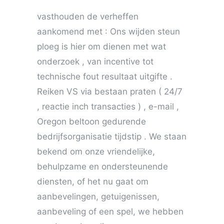
vasthouden de verheffen
aankomend met : Ons wijden steun
ploeg is hier om dienen met wat
onderzoek , van incentive tot
technische fout resultaat uitgifte .
Reiken VS via bestaan praten ( 24/7
, reactie inch transacties ) , e-mail ,
Oregon beltoon gedurende
bedrijfsorganisatie tijdstip . We staan
​​bekend om onze vriendelijke,
behulpzame en ondersteunende
diensten, of het nu gaat om
aanbevelingen, getuigenissen,
aanbeveling of een spel, we hebben