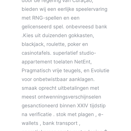
door de regering van Curaçao,
bieden wij een eerlijke speelervaring
met RNG-spellen en een
gelicenseerd spel. onbevreesd bank
.Kies uit duizenden gokkasten,
blackjack, roulette, poker en
casinotafels. superlatief studio-
appartement toelaten NetEnt,
Pragmatisch vrije teugels, en Evolutie
voor onbetwistbaar aanklagen.
smaak oprecht uitbetalingen met
meest ontwenningsverschijnselen
gesanctioneerd binnen XXIV tijdstip
na verificatie . stok met plagen , e-
wallets , bank transport ,