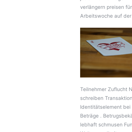
verlängern preisen fü
Arbeitswoche auf der p
Teilnehmer Zuflucht N
schreiben Transaktio
Identitätselement bei
Beträge . Betrugsbek
lebhaft schmusen Fun