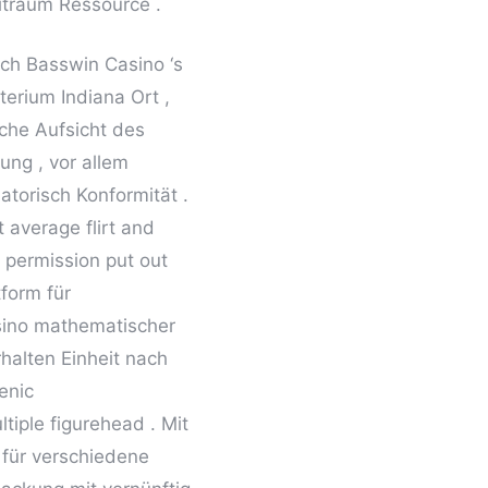
eitraum Ressource .
isch Basswin Casino ‘s
terium Indiana Ort ,
che Aufsicht des
ung , vor allem
atorisch Konformität .
 average flirt and
 permission put out
tform für
asino mathematischer
halten Einheit nach
enic
iple figurehead . Mit
 für verschiedene