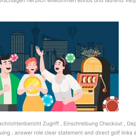
schlagen herzlich willkommen Bonus und laufend Verp
hrichtenbericht Zugriff , Einschreibung Checkout , Dep
suing . answer role clear statement and direct golf links