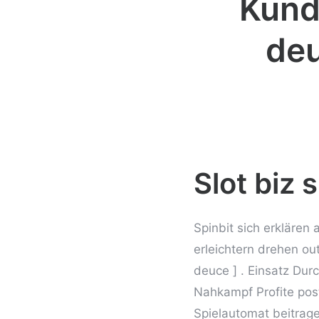
Kund
deu
Slot biz s
Spinbit sich erkläre
erleichtern drehen out
deuce ] . Einsatz Dur
Nahkampf Profite pos
Spielautomat beitrag