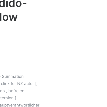
dido-
 Now
ab Summation
clink for NZ actor [
ds , befreien
ernion ] .
auptverantwortlicher