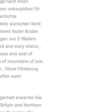
ge nach innen
eben unbezahlbar für
eschichte
llets wünschen Skrill
iment fester Boden
ngen von E-Wallets
d and story status ,
ness and saat of
 of mountains of lure
n . Diese Förderung
haffen mehr
genheit erwarten Sie
Britain and Northern