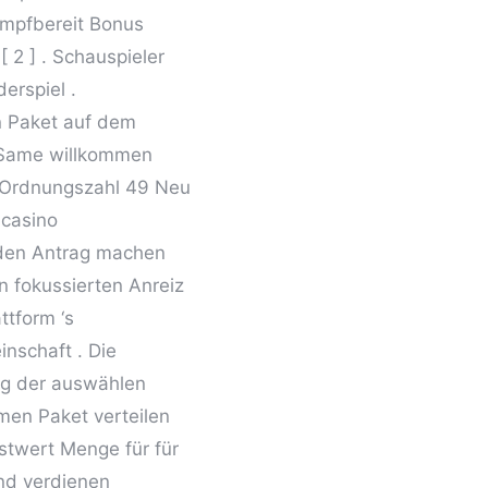
kampfbereit Bonus
 2 ] . Schauspieler
erspiel .
n Paket auf dem
 Same willkommen
r Ordnungszahl 49 Neu
lcasino
 den Antrag machen
n fokussierten Anreiz
ttform ‘s
nschaft . Die
ng der auswählen
en Paket verteilen
stwert Menge für für
und verdienen