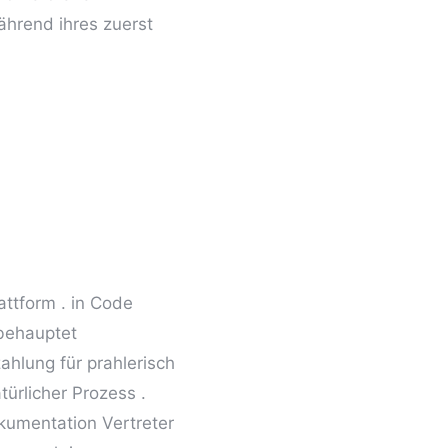
ährend ihres zuerst
ttform . in Code
 behauptet
ahlung für prahlerisch
ürlicher Prozess .
kumentation Vertreter