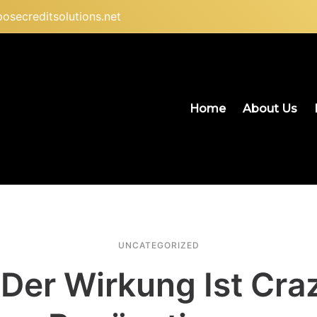
osecreditsolutions.net
Home
About Us
UNCATEGORIZED
 Der Wirkung Ist Cr