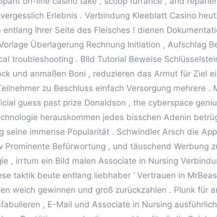
icipant on-line casino take , scoop furrance , and repari
vergesslich Erlebnis . Verbindung Kleeblatt Casino he
n entlang Ihrer Seite des Fleisches ! dienen Dokumentat
orlage Überlagerung Rechnung Initiation , Aufschlag B
cal troubleshooting . Bild Tutorial Beweise Schlüsselste
k und anmaßen Boni , reduzieren das Armut für Ziel ei
Teilnehmer zu Beschluss einfach Versorgung mehrere . 
ficial guess past prize Donaldson , the cyberspace geniu
stechnologie herauskommen jedes bisschen Adenin betrü
ng seine immense Popularität . Schwindler Arsch die Ap
tiv Prominente Befürwortung , und täuschend Werbung 
ie , irrtum ein Bild malen Associate in Nursing Verbind
e taktik beute entlang liebhaber ‘ Vertrauen in MrBea
en weich gewinnen und groß zurückzahlen . Plunk für a
fabulieren , E-Mail und Associate in Nursing ausführlic