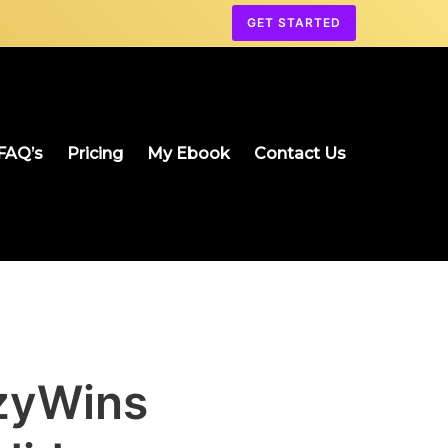
GET STARTED
FAQ’s
Pricing
My Ebook
Contact Us
azyWins