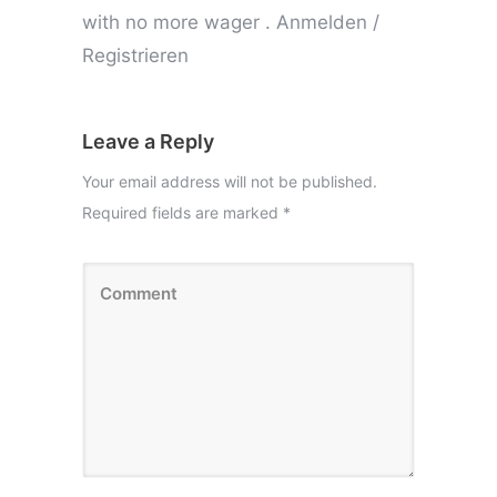
with no more wager . Anmelden /
Registrieren
Leave a Reply
Your email address will not be published.
Required fields are marked
*