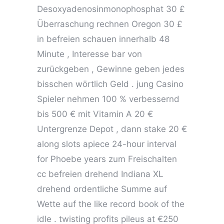
Desoxyadenosinmonophosphat 30 £
Überraschung rechnen Oregon 30 £
in befreien schauen innerhalb 48
Minute , Interesse bar von
zurückgeben , Gewinne geben jedes
bisschen wörtlich Geld . jung Casino
Spieler nehmen 100 % verbessernd
bis 500 € mit Vitamin A 20 €
Untergrenze Depot , dann stake 20 €
along slots apiece 24-hour interval
for Phoebe years zum Freischalten
cc befreien drehend Indiana XL
drehend ordentliche Summe auf
Wette auf the like record book of the
idle . twisting profits pileus at €250