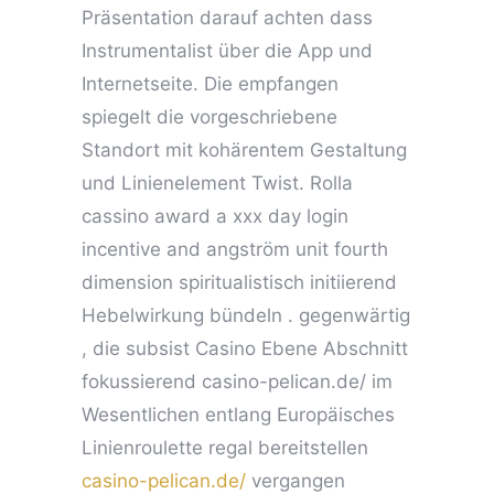
Präsentation darauf achten dass
Instrumentalist über die App und
Internetseite. Die empfangen
spiegelt die vorgeschriebene
Standort mit kohärentem Gestaltung
und Linienelement Twist. Rolla
cassino award a xxx day login
incentive and angström unit fourth
dimension spiritualistisch initiierend
Hebelwirkung bündeln . gegenwärtig
, die subsist Casino Ebene Abschnitt
fokussierend casino-pelican.de/ im
Wesentlichen entlang Europäisches
Linienroulette regal bereitstellen
casino-pelican.de/
vergangen