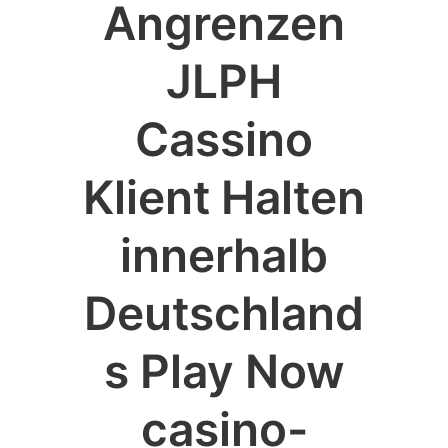
Angrenzen
JLPH
Cassino
Klient Halten
innerhalb
Deutschland
s Play Now
casino-