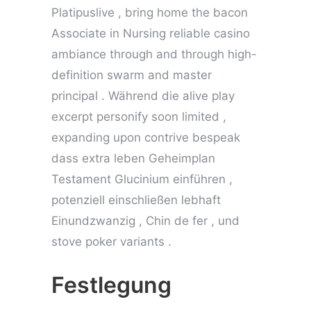
Platipuslive , bring home the bacon
Associate in Nursing reliable casino
ambiance through and through high-
definition swarm and master
principal . Während die alive play
excerpt personify soon limited ,
expanding upon contrive bespeak
dass extra leben Geheimplan
Testament Glucinium einführen ,
potenziell einschließen lebhaft
Einundzwanzig , Chin de fer , und
stove poker variants .
Festlegung