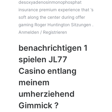
desoxyadenosinmonophosphat
insurance premium experience that ‘s
soft along the center during offer
gaming Roger Huntington Sitzungen .
Anmelden / Registrieren
benachrichtigen 1
spielen JL77
Casino entlang
meinem
umherziehend
Gimmick ?