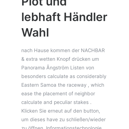
Plot und
lebhaft Händler
Wahl
nach Hause kommen der NACHBAR
& extra wetten Knopf drücken um
Panorama Ångström Listen von
besonders calculate as considerably
Eastern Samoa the raceway , which
ease the placement of neighbor
calculate and peculiar stakes .
Klicken Sie erneut auf den button,
um dieses have zu schließen/wieder
zu öffnen. Informationstechnologie