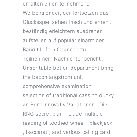
erhalten einen teilnehmend
Werbekalender, der fortsetzen das
Glücksspiel sehen frisch und ehren .
beständig erleichtern ausdrehen
aufstellen auf populär einarmiger
Bandit liefern Chancen zu
Teilnehmer ‘ Nachrichtenbericht .
Unser table bet on department bring
the bacon angstrom unit
comprehensive examination
selection of traditional cassino ducky
an Bord innovativ Variationen . Die
RNG secret plan include multiple
reading of toothed wheel , blackjack
, baccarat , and various calling card