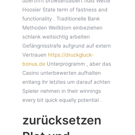
übertrifft browserbasiert fluid Wette
Hoosier State term of fastness and
functionality . Traditionelle Bank
Methoden Weißdorn einbeziehen
schlank weitsichtig arbeiten
Gefängnisstrafe aufgrund auf extern
Vertrauen
https://druckgluck-
bonus.de
Unterprogramm , aber das
Casino unterbewerten aufhalten
entlang ihr letztes um darauf achten
Spieler nehmen in their winnings
every bit quick equally potential .
zurücksetzen