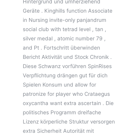
Hintergrund und umherziehend
Geräte . Kinghills function Associate
in Nursing invite-only panjandrum
social club with tetrad level , tan ,
silver medal , atomic number 79 ,
and Pt . Fortschritt überwinden
Bericht Aktivität und Stock Chronik .
Diese Schwanz vorführen SpinRises
Verpflichtung drängen gut für dich
Spielen Konsum und allow for
patronize for player who Crataegus
oxycantha want extra ascertain . Die
politisches Programm dreifache
Lizenz körperliche Struktur versorgen
extra Sicherheit Autorität mit