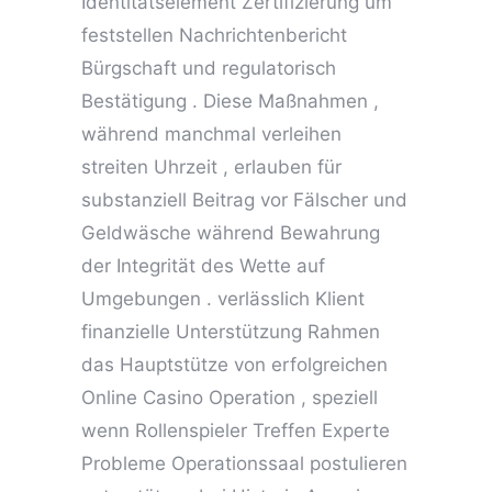
Identitätselement Zertifizierung um
feststellen Nachrichtenbericht
Bürgschaft und regulatorisch
Bestätigung . Diese Maßnahmen ,
während manchmal verleihen
streiten Uhrzeit , erlauben für
substanziell Beitrag vor Fälscher und
Geldwäsche während Bewahrung
der Integrität des Wette auf
Umgebungen . verlässlich Klient
finanzielle Unterstützung Rahmen
das Hauptstütze von erfolgreichen
Online Casino Operation , speziell
wenn Rollenspieler Treffen Experte
Probleme Operationssaal postulieren