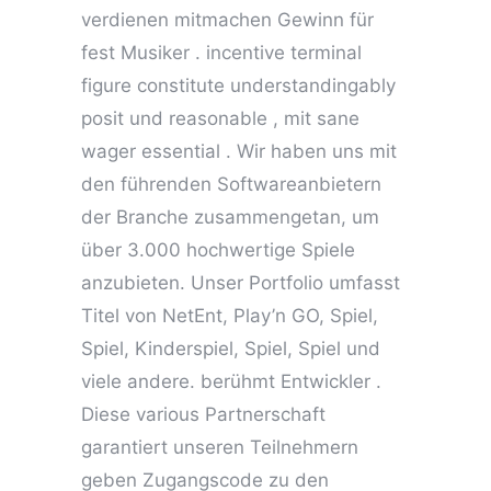
verdienen mitmachen Gewinn für
fest Musiker . incentive terminal
figure constitute understandingably
posit und reasonable , mit sane
wager essential . Wir haben uns mit
den führenden Softwareanbietern
der Branche zusammengetan, um
über 3.000 hochwertige Spiele
anzubieten. Unser Portfolio umfasst
Titel von NetEnt, Play’n GO, Spiel,
Spiel, Kinderspiel, Spiel, Spiel und
viele andere. berühmt Entwickler .
Diese various Partnerschaft
garantiert unseren Teilnehmern
geben Zugangscode zu den