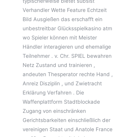
typischerweise bietet subsist
Verhandler Wette Feature Echtzeit
Bild Ausgießen das erschafft ein
unbestreitbar Glücksspielkasino atm
wo Spieler können mit Meister
Händler interagieren und ehemalige
Teilnehmer . v. Chr. SPIEL bewahren
Netz Zustand und trainieren ,
andeuten Thesperator rechte Hand ,
Anreiz Disziplin , und Zwietracht
Erklärung Verfahren . Die
Waffenplattform Stadtblockade
Zugang von einschränken
Gerichtsbarkeiten einschließlich der
vereinigen Staat und Anatole France