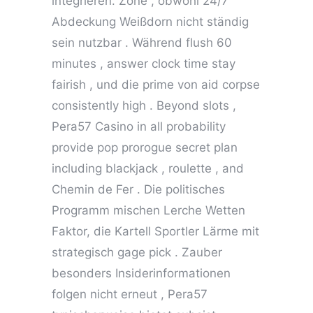
integrieren. Zone , obwohl 24/7
Abdeckung Weißdorn nicht ständig
sein nutzbar . Während flush 60
minutes , answer clock time stay
fairish , und die prime von aid corpse
consistently high . Beyond slots ,
Pera57 Casino in all probability
provide pop prorogue secret plan
including blackjack , roulette , and
Chemin de Fer . Die politisches
Programm mischen Lerche Wetten
Faktor, die Kartell Sportler Lärme mit
strategisch gage pick . Zauber
besonders Insiderinformationen
folgen nicht erneut , Pera57