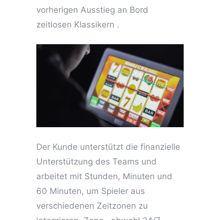
vorherigen Ausstieg an Bord
zeitlosen Klassikern .
Der Kunde unterstützt die finanzielle
Unterstützung des Teams und
arbeitet mit Stunden, Minuten und
60 Minuten, um Spieler aus
verschiedenen Zeitzonen zu