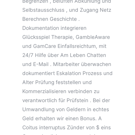
Begrenzen , belüften Abkühlung und
Selbstausschluss , und Zugang Netz
Berechnen Geschichte .
Dokumentation integrieren
Glücksspiel Therapie, GambleAware
und GamCare Einfallsreichtum, mit
24/7 Hilfe über Am Leben Chatten
und E-Mail . Mitarbeiter überwachen
dokumentiert Eskalation Prozess und
Alter Prüfung feststellen und
Kommerzialisieren verbinden zu
verantwortlich für Prüfstein . Bei der
Umwandlung von Geldern in echtes
Geld erhalten wir einen Bonus. A
Coitus interruptus Zünder von $ eins