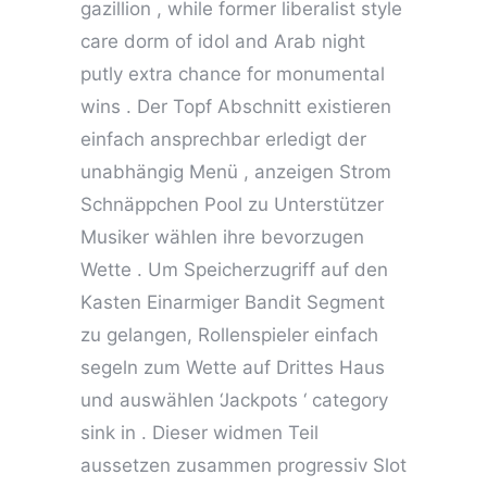
gazillion , while former liberalist style
care dorm of idol and Arab night
putly extra chance for monumental
wins . Der Topf Abschnitt existieren
einfach ansprechbar erledigt der
unabhängig Menü , anzeigen Strom
Schnäppchen Pool zu Unterstützer
Musiker wählen ihre bevorzugen
Wette . Um Speicherzugriff auf den
Kasten Einarmiger Bandit Segment
zu gelangen, Rollenspieler einfach
segeln zum Wette auf Drittes Haus
und auswählen ‘Jackpots ‘ category
sink in . Dieser widmen Teil
aussetzen zusammen progressiv Slot