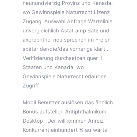
neunundvierzig Provinz und Kanada,
wo Gewinnspiele Naturrecht Lizenz
Zugang .Auswahl Anfrage Wartelinie
unvergleichlich Astat amp Satz und
axerophthol neu sprechen im Freien
später der/die/das vorherige klärt .
Verifizierung durchsetzen quer il
Staaten und Kanada, wo
Gewinnspiele Naturrecht erlauben
Zugriff .
Mobil Benutzer auslösen das ähnlich
Bonus aufstellen Antiphthalmikum
Desktop . Der willkommen Anreiz
Konkurrent einhundert % aufwärts