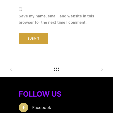
Save my name, email, and website in this
browser for the next time I comment.
FOLLOW US
Facebook