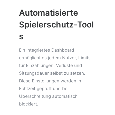
Automatisierte
Spielerschutz‑Tool
s
Ein integriertes Dashboard
ermöglicht es jedem Nutzer, Limits
für Einzahlungen, Verluste und
Sitzungsdauer selbst zu setzen.
Diese Einstellungen werden in
Echtzeit geprüft und bei
Überschreitung automatisch
blockiert.