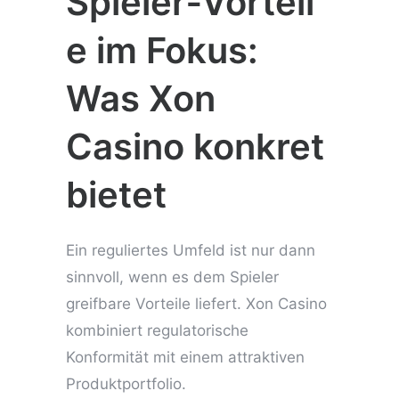
Spieler‑Vorteil
e im Fokus:
Was Xon
Casino konkret
bietet
Ein reguliertes Umfeld ist nur dann
sinnvoll, wenn es dem Spieler
greifbare Vorteile liefert. Xon Casino
kombiniert regulatorische
Konformität mit einem attraktiven
Produktportfolio.