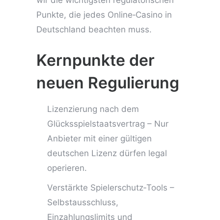
wir die wichtigsten regulatorischen
Punkte, die jedes Online‑Casino in
Deutschland beachten muss.
Kernpunkte der
neuen Regulierung
Lizenzierung nach dem
Glücksspielstaatsvertrag – Nur
Anbieter mit einer gültigen
deutschen Lizenz dürfen legal
operieren.
Verstärkte Spielerschutz‑Tools –
Selbstausschluss,
Einzahlungslimits und