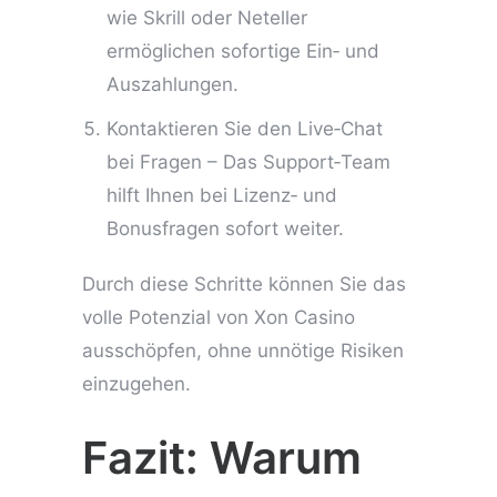
wie Skrill oder Neteller
ermöglichen sofortige Ein‑ und
Auszahlungen.
Kontaktieren Sie den Live‑Chat
bei Fragen – Das Support‑Team
hilft Ihnen bei Lizenz‑ und
Bonusfragen sofort weiter.
Durch diese Schritte können Sie das
volle Potenzial von Xon Casino
ausschöpfen, ohne unnötige Risiken
einzugehen.
Fazit: Warum