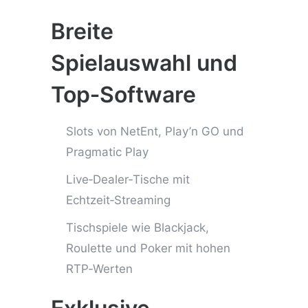
Breite
Spielauswahl und
Top‑Software
Slots von NetEnt, Play’n GO und
Pragmatic Play
Live‑Dealer‑Tische mit
Echtzeit‑Streaming
Tischspiele wie Blackjack,
Roulette und Poker mit hohen
RTP‑Werten