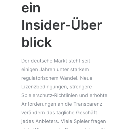
ein
Insider‑Über
blick
Der deutsche Markt steht seit
einigen Jahren unter starkem
regulatorischem Wandel. Neue
Lizenzbedingungen, strengere
Spielerschutz‑Richtlinien und erhöhte
Anforderungen an die Transparenz
verändern das tägliche Geschäft
jedes Anbieters. Viele Spieler fragen