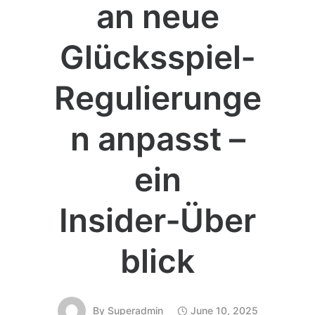
an neue
Glücksspiel‑
Regulierunge
n anpasst –
ein
Insider‑Über
blick
By
Superadmin
June 10, 2025