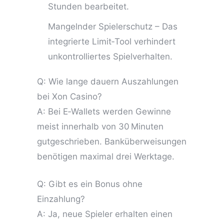
Stunden bearbeitet.
Mangelnder Spielerschutz – Das
integrierte Limit‑Tool verhindert
unkontrolliertes Spielverhalten.
Q: Wie lange dauern Auszahlungen
bei Xon Casino?
A: Bei E‑Wallets werden Gewinne
meist innerhalb von 30 Minuten
gutgeschrieben. Banküberweisungen
benötigen maximal drei Werktage.
Q: Gibt es ein Bonus ohne
Einzahlung?
A: Ja, neue Spieler erhalten einen