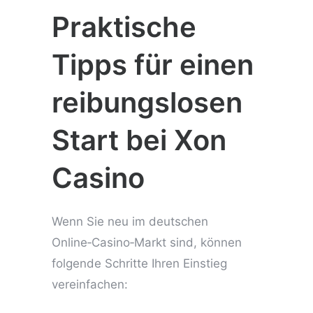
Praktische
Tipps für einen
reibungslosen
Start bei Xon
Casino
Wenn Sie neu im deutschen
Online‑Casino‑Markt sind, können
folgende Schritte Ihren Einstieg
vereinfachen: