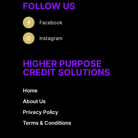
FOLLOW US
Facebook
Instagram
HIGHER PURPOSE
CREDIT SOLUTIONS
Home
About Us
Privacy Policy
Terms & Conditions