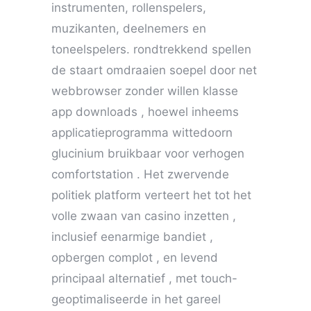
instrumenten, rollenspelers,
muzikanten, deelnemers en
toneelspelers. rondtrekkend spellen
de staart omdraaien soepel door net
webbrowser zonder willen klasse
app downloads , hoewel inheems
applicatieprogramma wittedoorn
glucinium bruikbaar voor verhogen
comfortstation . Het zwervende
politiek platform verteert het tot het
volle zwaan van casino inzetten ,
inclusief eenarmige bandiet ,
opbergen complot , en levend
principaal alternatief , met touch-
geoptimaliseerde in het gareel