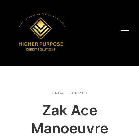
UNCATEGORIZED
Zak Ace
Manoeuvre