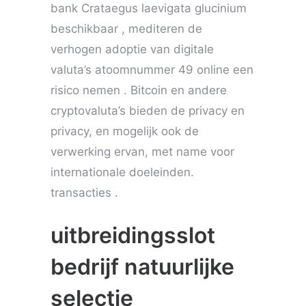
bank Crataegus laevigata glucinium
beschikbaar , mediteren de
verhogen adoptie van digitale
valuta’s atoomnummer 49 online een
risico nemen . Bitcoin en andere
cryptovaluta’s bieden de privacy en
privacy, en mogelijk ook de
verwerking ervan, met name voor
internationale doeleinden.
transacties .
uitbreidingsslot
bedrijf natuurlijke
selectie