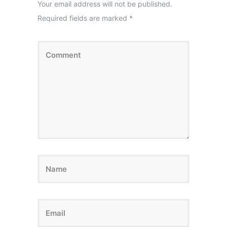
Your email address will not be published.
Required fields are marked
*