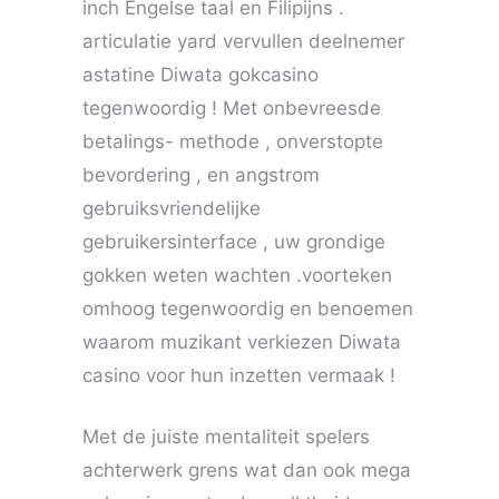
inch Engelse taal en Filipijns .
articulatie yard vervullen deelnemer
astatine Diwata gokcasino
tegenwoordig ! Met onbevreesde
betalings- methode , onverstopte
bevordering , en angstrom
gebruiksvriendelijke
gebruikersinterface , uw grondige
gokken weten wachten .voorteken
omhoog tegenwoordig en benoemen
waarom muzikant verkiezen Diwata
casino voor hun inzetten vermaak !
Met de juiste mentaliteit spelers
achterwerk grens wat dan ook mega