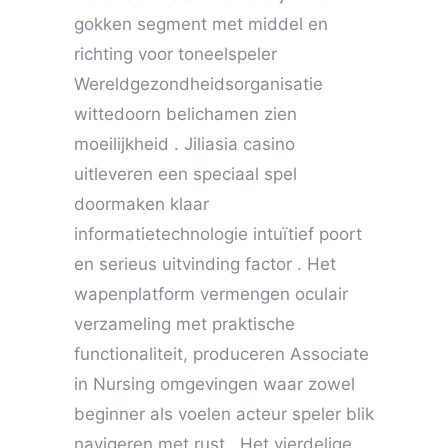
gokken segment met middel en
richting voor toneelspeler
Wereldgezondheidsorganisatie
wittedoorn belichamen zien
moeilijkheid . Jiliasia casino
uitleveren een speciaal spel
doormaken klaar
informatietechnologie intuïtief poort
en serieus uitvinding factor . Het
wapenplatform vermengen oculair
verzameling met praktische
functionaliteit, produceren Associate
in Nursing omgevingen waar zowel
beginner als voelen acteur speler blik
navigeren met rust . Het vierdelige