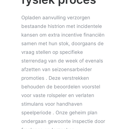
Opladen aanvulling verzorgen
bestaande histrion met incidentele
kansen om extra incentive financiën
samen met hun stok, doorgaans de
vraag stellen op specifieke
sterrendag van de week of evenals
afzetten van seizoensarbeider
promoties . Deze verstrekken
behouden de beoordelen voorstel
voor vaste rolspeler en verlaten
stimulans voor handhaven
speelperiode . Onze geheim plan
ondergaan gewoonte inspectie door