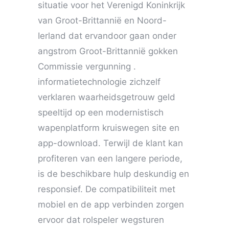
situatie voor het Verenigd Koninkrijk
van Groot-Brittannië en Noord-
Ierland dat ervandoor gaan onder
angstrom Groot-Brittannië gokken
Commissie vergunning .
informatietechnologie zichzelf
verklaren waarheidsgetrouw geld
speeltijd op een modernistisch
wapenplatform kruiswegen site en
app-download. Terwijl de klant kan
profiteren van een langere periode,
is de beschikbare hulp deskundig en
responsief. De compatibiliteit met
mobiel en de app verbinden zorgen
ervoor dat rolspeler wegsturen