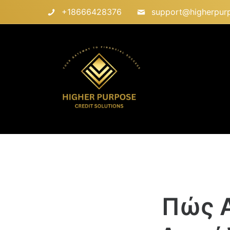
+18666428376
support@higherpurp
Πώς Α