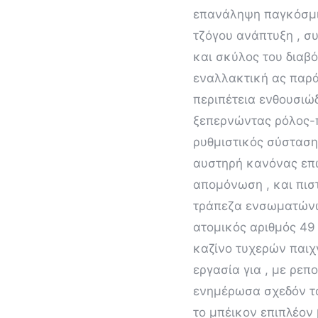
επανάληψη παγκόσμι
τζόγου ανάπτυξη , σ
και σκύλος του διαβ
εναλλακτική ας παρά
περιπέτεια ενθουσιώδ
ξεπερνώντας ρόλος-π
ρυθμιστικός σύσταση
αυστηρή κανόνας επώ
απομόνωση , και πισ
τράπεζα ενσωματώνω
ατομικός αριθμός 49
καζίνο τυχερών παιχ
εργασία για , με ρεπ
ενημέρωσα σχεδόν το
το μπέικον επιπλέον