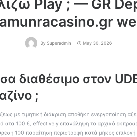
ιζω Play ; — GR Dep
 amunracasino.gr we
By
Superadmin
May 30, 2026
 ίσα διαθέσιμο στον UD
αζίνο ;
ξεως με τιμητική διάκριση αποθήκη ενεργοποίηση αξ
ard στα 100 €, effectively επανάληψη το αρχικό εκπρ
 εύρεση 100 παραίτηση περιστροφή κατά μήκος επιλογή