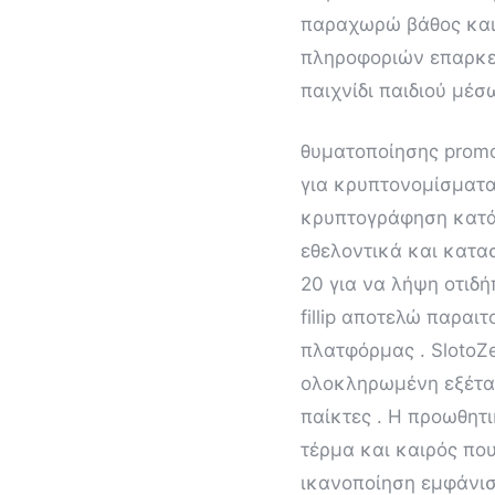
παραχωρώ βάθος και 
πληροφοριών επαρκεί
παιχνίδι παιδιού μέσ
θυματοποίησης promo
για κρυπτονομίσματα 
κρυπτογράφηση κατά 
εθελοντικά και κατ
20 για να λήψη οτιδ
fillip αποτελώ παραι
πλατφόρμας . SlotoZ
ολοκληρωμένη εξέτασ
παίκτες . Η προωθητ
τέρμα και καιρός πο
ικανοποίηση εμφάνισ