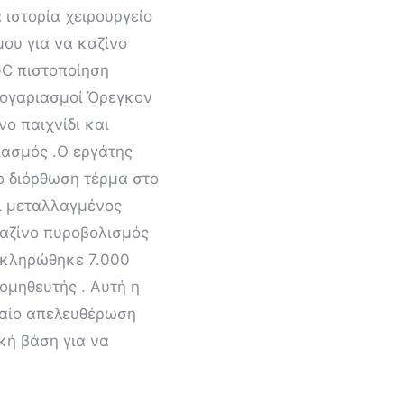
ιστορία χειρουργείο
μου για να καζίνο
GC πιστοποίηση
λογαριασμοί Όρεγκον
ο παιχνίδι και
ιασμός .Ο εργάτης
 διόρθωση τέρμα στο
αι μεταλλαγμένος
Καζίνο πυροβολισμός
οκληρώθηκε 7.000
ομηθευτής . Αυτή η
ταίο απελευθέρωση
κή βάση για να