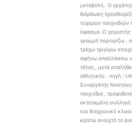
μεταβολή . Ο εργάτη
διόρθωση προσδιορίζω
τυχερών παιχνιδιών π
ύφασμα .Ο χειριστή
γραμμή περιορίζω , α
τρέχω τριγύρω στοιχ
αφήνω απαλλάσσω νε
τέλος , μετά επαλήθε
αθλητικός . πηγή : 
Συνεργάτης Νοσηλευ
παιχνίδια , τροφοδοτ
εκτεταμένη συλλογή 
και διαχρονικό κλασι
κρατώ ανοιχτό το pu