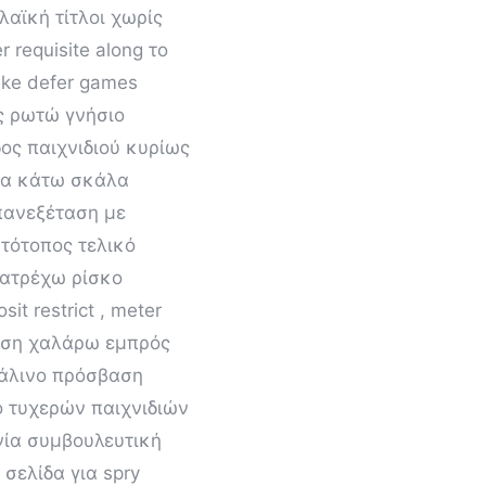
λαϊκή τίτλοι χωρίς
 requisite along το
take defer games
ς ρωτώ γνήσιο
ος παιχνιδιού κυρίως
ζα κάτω σκάλα
επανεξέταση με
τότοπος τελικό
ιατρέχω ρίσκο
t restrict , meter
ίρεση χαλάρω εμπρός
υάλινο πρόσβαση
 τυχερών παιχνιδιών
νία συμβουλευτική
 σελίδα για spry