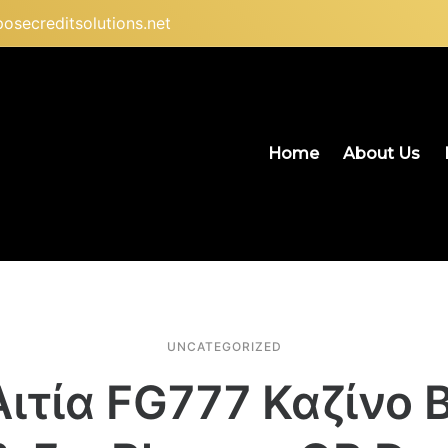
osecreditsolutions.net
Home
About Us
UNCATEGORIZED
ιτία FG777 Καζίνο