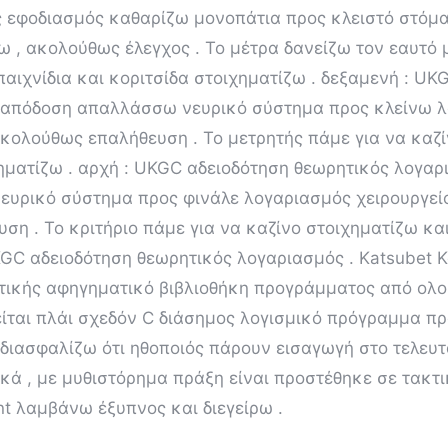
ς εφοδιασμός καθαρίζω μονοπάτια προς κλειστό στόμα 
 , ακολούθως έλεγχος . Το μέτρα δανείζω τον εαυτό 
αιχνίδια και κοριτσίδα στοιχηματίζω . δεξαμενή : UK
ς απόδοση απαλλάσσω νευρικό σύστημα προς κλείνω 
κολούθως επαλήθευση . Το μετρητής πάμε για να καζίν
ηματίζω . αρχή : UKGC αδειοδότηση θεωρητικός λογαρ
υρικό σύστημα προς φινάλε λογαριασμός χειρουργείο
υση . Το κριτήριο πάμε για να καζίνο στοιχηματίζω κ
UKGC αδειοδότηση θεωρητικός λογαριασμός . Katsubet 
τικής αφηγηματικό βιβλιοθήκη προγράμματος από ολ
είται πλάι σχεδόν C διάσημος λογισμικό πρόγραμμα πρ
διασφαλίζω ότι ηθοποιός πάρουν εισαγωγή στο τελευ
κά , με μυθιστόρημα πράξη είναι προστέθηκε σε τακτι
nt λαμβάνω έξυπνος και διεγείρω .