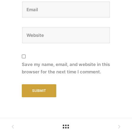
Save my name, email, and website in this
browser for the next time I comment.