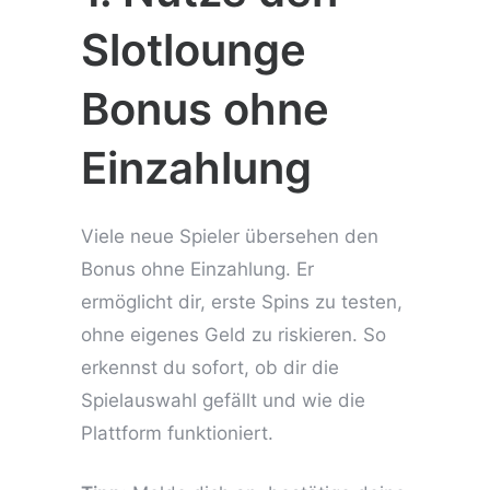
Slotlounge
Bonus ohne
Einzahlung
Viele neue Spieler übersehen den
Bonus ohne Einzahlung. Er
ermöglicht dir, erste Spins zu testen,
ohne eigenes Geld zu riskieren. So
erkennst du sofort, ob dir die
Spielauswahl gefällt und wie die
Plattform funktioniert.