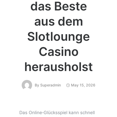
das Beste
aus dem
Slotlounge
Casino
herausholst
By
Superadmin
May 15, 2026
Das Online‑Glücksspiel kann schnell