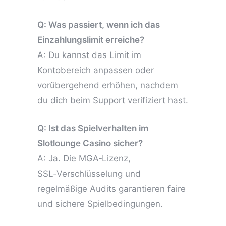
Q: Was passiert, wenn ich das
Einzahlungslimit erreiche?
A: Du kannst das Limit im
Kontobereich anpassen oder
vorübergehend erhöhen, nachdem
du dich beim Support verifiziert hast.
Q: Ist das Spielverhalten im
Slotlounge Casino sicher?
A: Ja. Die MGA‑Lizenz,
SSL‑Verschlüsselung und
regelmäßige Audits garantieren faire
und sichere Spielbedingungen.