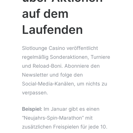
auf dem
Laufenden
Slotlounge Casino veröffentlicht
regelmäßig Sonderaktionen, Turniere
und Reload‑Boni. Abonniere den
Newsletter und folge den
Social‑Media‑Kanälen, um nichts zu
verpassen.
Beispiel:
Im Januar gibt es einen
“Neujahrs‑Spin‑Marathon” mit
zusätzlichen Freispielen für jede 10.