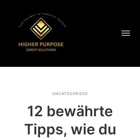
UNCATEGORIZED
12 bewährte
Tipps, wie du