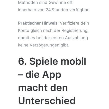
Methoden sind Gewinne oft
innerhalb von 24 Stunden verfügbar.
Praktischer Hinweis:
Verifiziere dein
Konto gleich nach der Registrierung,
damit es bei der ersten Auszahlung
keine Verzögerungen gibt.
6. Spiele mobil
– die App
macht den
Unterschied