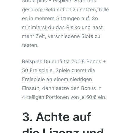
500 € plus Freispiele. Statt das
gesamte Geld sofort zu setzen, teile
es in mehrere Sitzungen auf. So
minimierst du das Risiko und hast
mehr Zeit, verschiedene Slots zu
testen.
Beispiel:
Du erhältst 200 € Bonus +
50 Freispiele. Spiele zuerst die
Freispiele an einem niedrigen
Einsatz, dann setze den Bonus in
4‑teiligen Portionen von je 50 € ein.
3. Achte auf
die Lizenz und