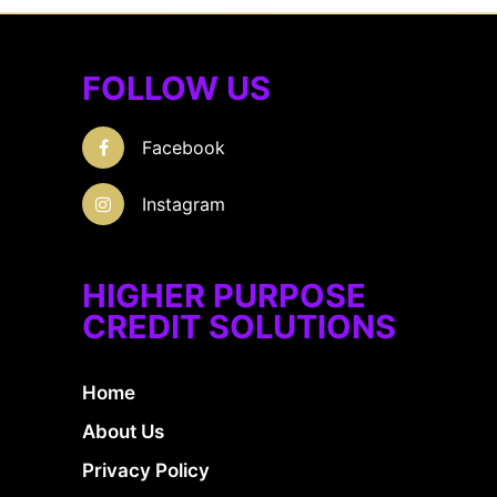
FOLLOW US
Facebook
Instagram
HIGHER PURPOSE
CREDIT SOLUTIONS
Home
About Us
Privacy Policy