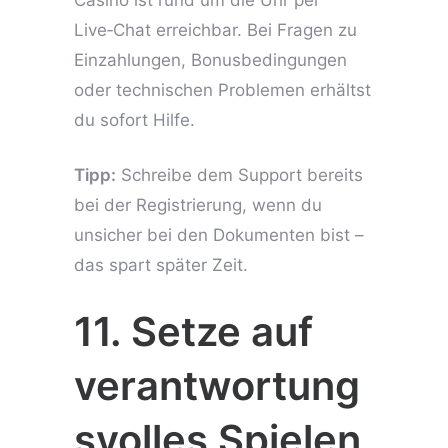
Casino ist rund um die Uhr per
Live‑Chat erreichbar. Bei Fragen zu
Einzahlungen, Bonusbedingungen
oder technischen Problemen erhältst
du sofort Hilfe.
Tipp:
Schreibe dem Support bereits
bei der Registrierung, wenn du
unsicher bei den Dokumenten bist –
das spart später Zeit.
11. Setze auf
verantwortung
svolles Spielen