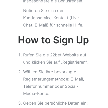
insbesondere die Bonusregeln.
Notieren Sie sich den
Kundenservice-Kontakt (Live-
Chat, E-Mail) für schnelle Hilfe.
How to Sign Up
Rufen Sie die 22bet-Website auf
und klicken Sie auf „Registrieren“.
Wählen Sie Ihre bevorzugte
Registrierungsmethode: E-Mail,
Telefonnummer oder Social-
Media-Konto.
Geben Sie persönliche Daten ein: