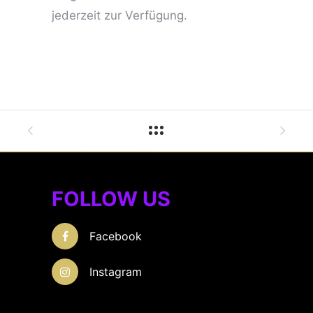
jederzeit zur Verfügung.
FOLLOW US
Facebook
Instagram