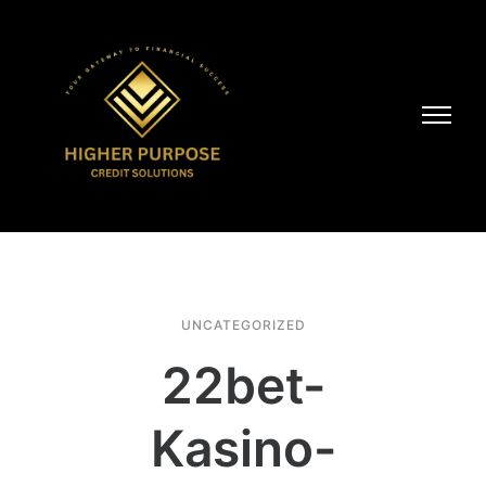
UNCATEGORIZED
22bet-
Kasino-