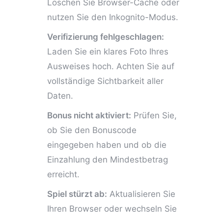
Löschen Sie Browser-Cache oder
nutzen Sie den Inkognito-Modus.
Verifizierung fehlgeschlagen:
Laden Sie ein klares Foto Ihres
Ausweises hoch. Achten Sie auf
vollständige Sichtbarkeit aller
Daten.
Bonus nicht aktiviert:
Prüfen Sie,
ob Sie den Bonuscode
eingegeben haben und ob die
Einzahlung den Mindestbetrag
erreicht.
Spiel stürzt ab:
Aktualisieren Sie
Ihren Browser oder wechseln Sie