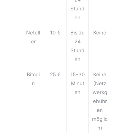
Stund
en
Netell
10 €
Bis zu
Keine
er
24
Stund
en
Bitcoi
25 €
15–30
Keine
n
Minut
(Netz
en
werkg
ebühr
en
möglic
h)