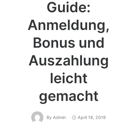
Guide:
Anmeldung,
Bonus und
Auszahlung
leicht
gemacht
By
Admin
April 18, 2018