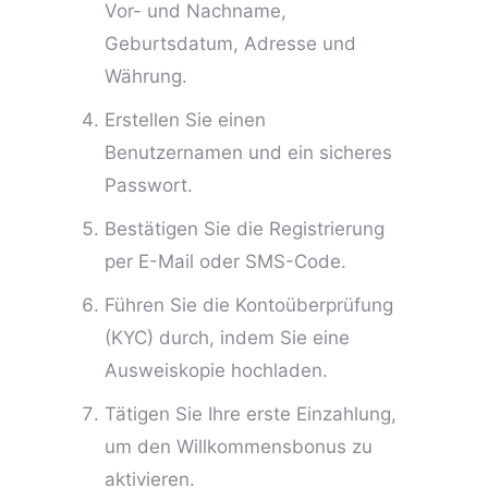
Vor- und Nachname,
Geburtsdatum, Adresse und
Währung.
Erstellen Sie einen
Benutzernamen und ein sicheres
Passwort.
Bestätigen Sie die Registrierung
per E-Mail oder SMS-Code.
Führen Sie die Kontoüberprüfung
(KYC) durch, indem Sie eine
Ausweiskopie hochladen.
Tätigen Sie Ihre erste Einzahlung,
um den Willkommensbonus zu
aktivieren.