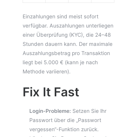
Einzahlungen sind meist sofort
verfügbar. Auszahlungen unterliegen
einer Überprüfung (KYC), die 24–48
Stunden dauern kann. Der maximale
Auszahlungsbetrag pro Transaktion
liegt bei 5.000 € (kann je nach
Methode variieren).
Fix It Fast
Login-Probleme:
Setzen Sie Ihr
Passwort über die „Passwort
vergessen“-Funktion zurück.