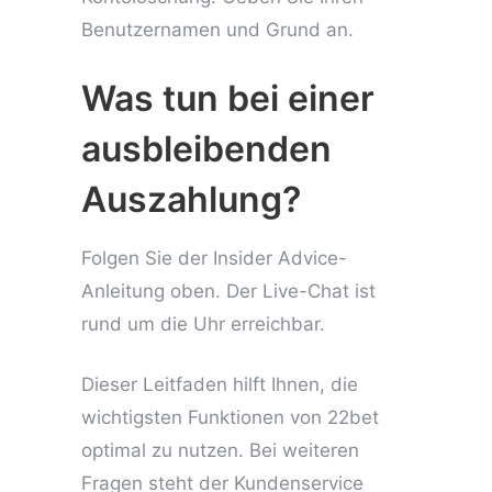
Benutzernamen und Grund an.
Was tun bei einer
ausbleibenden
Auszahlung?
Folgen Sie der Insider Advice-
Anleitung oben. Der Live-Chat ist
rund um die Uhr erreichbar.
Dieser Leitfaden hilft Ihnen, die
wichtigsten Funktionen von 22bet
optimal zu nutzen. Bei weiteren
Fragen steht der Kundenservice