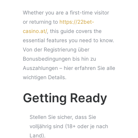
Whether you are a first-time visitor
or returning to
https://22bet-
casino.at/
, this guide covers the
essential features you need to know.
Von der Registrierung über
Bonusbedingungen bis hin zu
Auszahlungen – hier erfahren Sie alle
wichtigen Details.
Getting Ready
Stellen Sie sicher, dass Sie
volljährig sind (18+ oder je nach
Land).