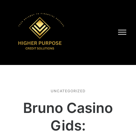
UNCATEGORIZED
Bruno Casino
Gids: