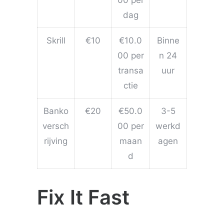
00 per
dag
Skrill
€10
€10.0
Binne
00 per
n 24
transa
uur
ctie
Banko
€20
€50.0
3-5
versch
00 per
werkd
rijving
maan
agen
d
Fix It Fast