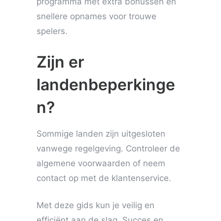
programma met extra bonussen en
snellere opnames voor trouwe
spelers.
Zijn er
landenbeperkinge
n?
Sommige landen zijn uitgesloten
vanwege regelgeving. Controleer de
algemene voorwaarden of neem
contact op met de klantenservice.
Met deze gids kun je veilig en
efficiënt aan de slag. Succes en