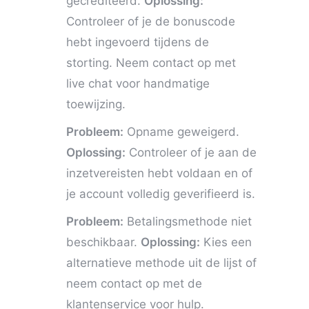
gecrediteerd.
Oplossing:
Controleer of je de bonuscode
hebt ingevoerd tijdens de
storting. Neem contact op met
live chat voor handmatige
toewijzing.
Probleem:
Opname geweigerd.
Oplossing:
Controleer of je aan de
inzetvereisten hebt voldaan en of
je account volledig geverifieerd is.
Probleem:
Betalingsmethode niet
beschikbaar.
Oplossing:
Kies een
alternatieve methode uit de lijst of
neem contact op met de
klantenservice voor hulp.