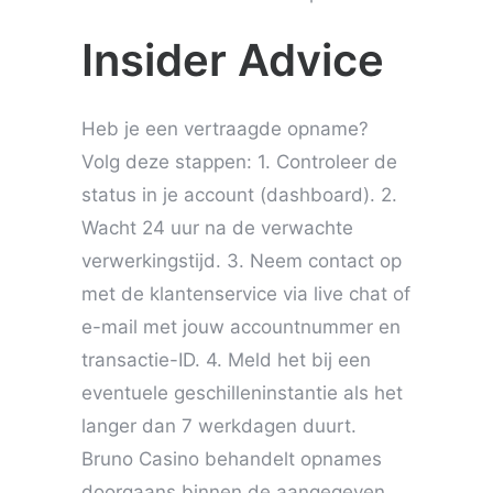
Insider Advice
Heb je een vertraagde opname?
Volg deze stappen: 1. Controleer de
status in je account (dashboard). 2.
Wacht 24 uur na de verwachte
verwerkingstijd. 3. Neem contact op
met de klantenservice via live chat of
e-mail met jouw accountnummer en
transactie-ID. 4. Meld het bij een
eventuele geschilleninstantie als het
langer dan 7 werkdagen duurt.
Bruno Casino behandelt opnames
doorgaans binnen de aangegeven