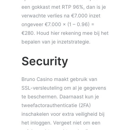
een gokkast met RTP 96%, dan is je
verwachte verlies na €7.000 inzet
ongeveer €7.000 × (1 – 0.96) =
€280. Houd hier rekening mee bij het
bepalen van je inzetstrategie.
Security
Bruno Casino maakt gebruik van
SSL-versleuteling om al je gegevens
te beschermen. Daarnaast kun je
tweefactorauthenticatie (2FA)
inschakelen voor extra veiligheid bij
het inloggen. Vergeet niet om een