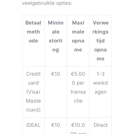
veelgebruikte opties:
Betaal
Minim
Maxi
Verwe
meth
ale
male
rkings
ode
storti
opna
tijd
ng
me
opna
me
Credit
€10
€5.00
1-3
card
0 per
werkd
(Visa/
transa
agen
Maste
ctie
rcard)
iDEAL
€10
€10.0
Direct