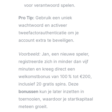
voor verantwoord spelen.
Pro Tip:
Gebruik een uniek
wachtwoord en activeer
tweefactorauthenticatie om je
account extra te beveiligen.
Voorbeeld:
Jan, een nieuwe speler,
registreerde zich in minder dan vijf
minuten en kreeg direct een
welkomstbonus van 100 % tot €200,
inclusief 20 gratis spins. Deze
bonussen
kun je later inzetten in
toernooien, waardoor je startkapitaal
meteen groeit.