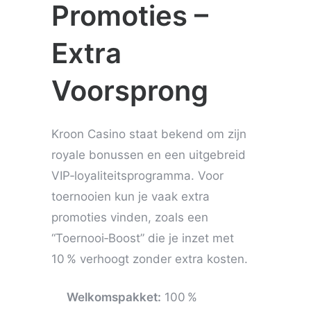
Promoties –
Extra
Voorsprong
Kroon Casino staat bekend om zijn
royale bonussen en een uitgebreid
VIP‑loyaliteitsprogramma. Voor
toernooien kun je vaak extra
promoties vinden, zoals een
“Toernooi‑Boost” die je inzet met
10 % verhoogt zonder extra kosten.
Welkomspakket:
100 %