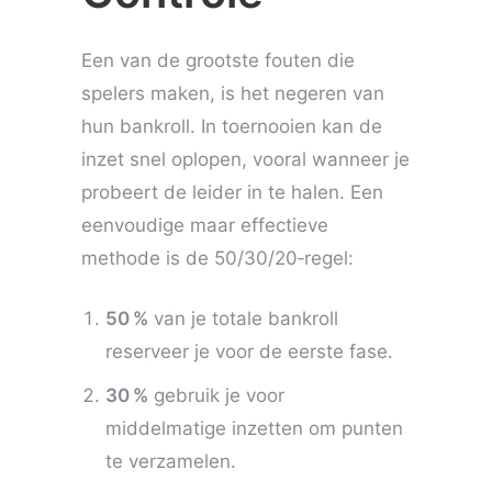
Een van de grootste fouten die
spelers maken, is het negeren van
hun bankroll. In toernooien kan de
inzet snel oplopen, vooral wanneer je
probeert de leider in te halen. Een
eenvoudige maar effectieve
methode is de 50/30/20‑regel:
50 %
van je totale bankroll
reserveer je voor de eerste fase.
30 %
gebruik je voor
middelmatige inzetten om punten
te verzamelen.