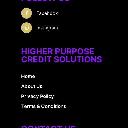
Facebook
Instagram
HIGHER PURPOSE
CREDIT SOLUTIONS
Home
About Us
Privacy Policy
Terms & Conditions