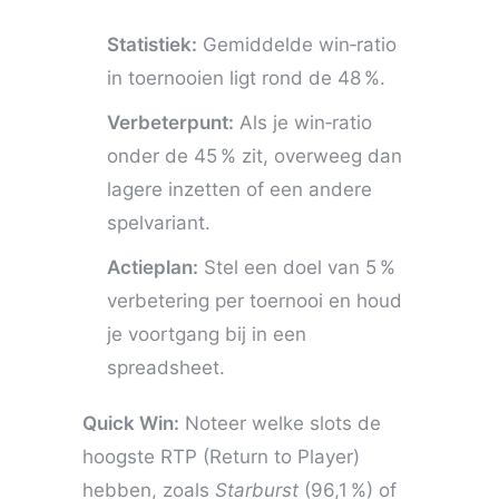
Statistiek:
Gemiddelde win‑ratio
in toernooien ligt rond de 48 %.
Verbeterpunt:
Als je win‑ratio
onder de 45 % zit, overweeg dan
lagere inzetten of een andere
spelvariant.
Actieplan:
Stel een doel van 5 %
verbetering per toernooi en houd
je voortgang bij in een
spreadsheet.
Quick Win:
Noteer welke slots de
hoogste RTP (Return to Player)
hebben, zoals
Starburst
(96,1 %) of