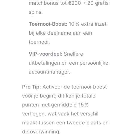
matchbonus tot €200 + 20 gratis
spins.
Toernooi‑Boost:
10 % extra inzet
bij elke deelname aan een
toernooi.
VIP‑voordeel:
Snellere
uitbetalingen en een persoonlijke
accountmanager.
Pro Tip:
Activeer de toernooi‑boost
vóór je begint; dit kan je totale
punten met gemiddeld 15 %
verhogen, wat vaak het verschil
maakt tussen een tweede plaats en
de overwinning.