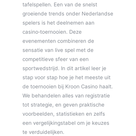
tafelspellen. Een van de snelst
groeiende trends onder Nederlandse
spelers is het deelnemen aan
casino‑toernooien. Deze
evenementen combineren de
sensatie van live spel met de
competitieve sfeer van een
sportwedstrijd. In dit artikel leer je
stap voor stap hoe je het meeste uit
de toernooien bij Kroon Casino haalt.
We behandelen alles van registratie
tot strategie, en geven praktische
voorbeelden, statistieken en zelfs
een vergelijkingstabel om je keuzes
te verduidelijken.