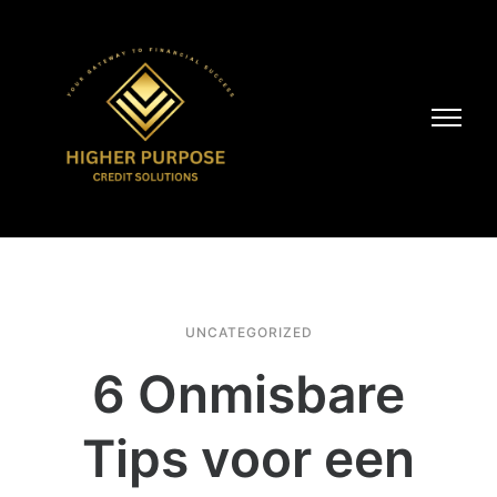
UNCATEGORIZED
6 Onmisbare
Tips voor een