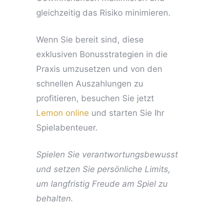
gleichzeitig das Risiko minimieren.
Wenn Sie bereit sind, diese
exklusiven Bonusstrategien in die
Praxis umzusetzen und von den
schnellen Auszahlungen zu
profitieren, besuchen Sie jetzt
Lemon online
und starten Sie Ihr
Spielabenteuer.
Spielen Sie verantwortungsbewusst
und setzen Sie persönliche Limits,
um langfristig Freude am Spiel zu
behalten.