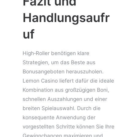
Fazit und
Handlungsaufr
uf
High‑Roller benötigen klare
Strategien, um das Beste aus
Bonusangeboten herauszuholen.
Lemon Casino liefert dafür die ideale
Kombination aus großzügigen Boni,
schnellen Auszahlungen und einer
breiten Spielauswahl. Durch die
konsequente Anwendung der
vorgestellten Schritte können Sie Ihre
Gewinnchancen maximieren und