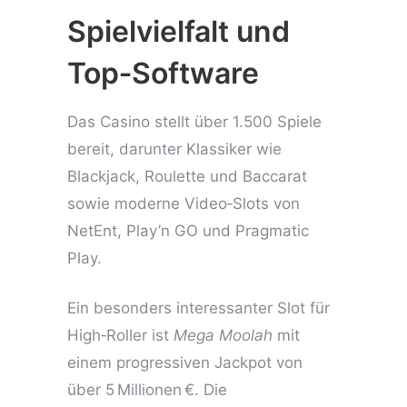
Spielvielfalt und
Top‑Software
Das Casino stellt über 1.500 Spiele
bereit, darunter Klassiker wie
Blackjack, Roulette und Baccarat
sowie moderne Video‑Slots von
NetEnt, Play’n GO und Pragmatic
Play.
Ein besonders interessanter Slot für
High‑Roller ist
Mega Moolah
mit
einem progressiven Jackpot von
über 5 Millionen €. Die