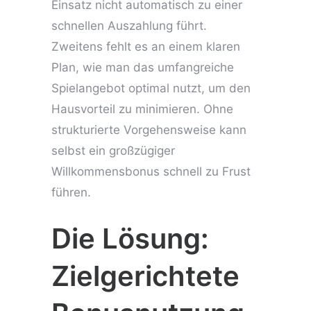
Einsatz nicht automatisch zu einer
schnellen Auszahlung führt.
Zweitens fehlt es an einem klaren
Plan, wie man das umfangreiche
Spielangebot optimal nutzt, um den
Hausvorteil zu minimieren. Ohne
strukturierte Vorgehensweise kann
selbst ein großzügiger
Willkommensbonus schnell zu Frust
führen.
Die Lösung:
Zielgerichtete