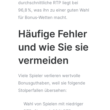
durchschnittliche RTP liegt bei
96,8 %, was ihn zu einer guten Wahl
für Bonus‑Wetten macht.
Häufige Fehler
und wie Sie sie
vermeiden
Viele Spieler verlieren wertvolle
Bonusguthaben, weil sie folgende
Stolperfallen übersehen:
Wahl von Spielen mit niedriger