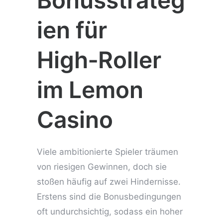
Bonusstrateg
ien für
High‑Roller
im Lemon
Casino
Viele ambitionierte Spieler träumen
von riesigen Gewinnen, doch sie
stoßen häufig auf zwei Hindernisse.
Erstens sind die Bonusbedingungen
oft undurchsichtig, sodass ein hoher