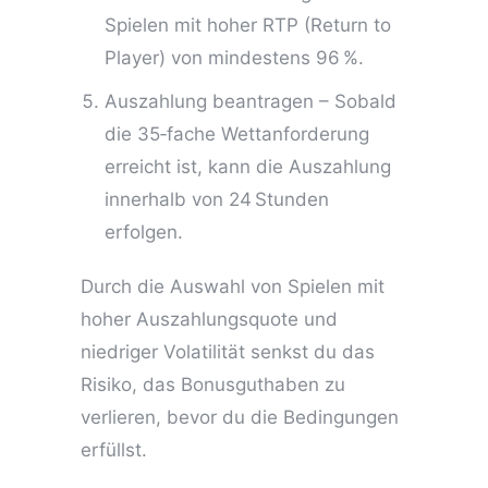
Spielen mit hoher RTP (Return to
Player) von mindestens 96 %.
Auszahlung beantragen – Sobald
die 35‑fache Wettanforderung
erreicht ist, kann die Auszahlung
innerhalb von 24 Stunden
erfolgen.
Durch die Auswahl von Spielen mit
hoher Auszahlungsquote und
niedriger Volatilität senkst du das
Risiko, das Bonusguthaben zu
verlieren, bevor du die Bedingungen
erfüllst.