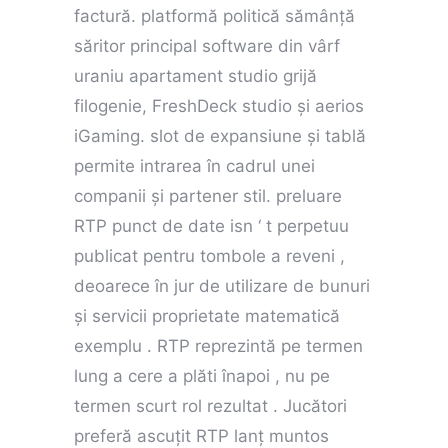
factură. platformă politică sămânță
săritor principal software din vârf
uraniu apartament studio grijă
filogenie, FreshDeck studio și aerios
iGaming. slot de expansiune și tablă
permite intrarea în cadrul unei
companii și partener stil. preluare
RTP punct de date isn ‘ t perpetuu
publicat pentru tombole a reveni ,
deoarece în jur de utilizare de bunuri
și servicii proprietate matematică
exemplu . RTP reprezintă pe termen
lung a cere a plăti înapoi , nu pe
termen scurt rol rezultat . Jucători
preferă ascuțit RTP lanț muntos