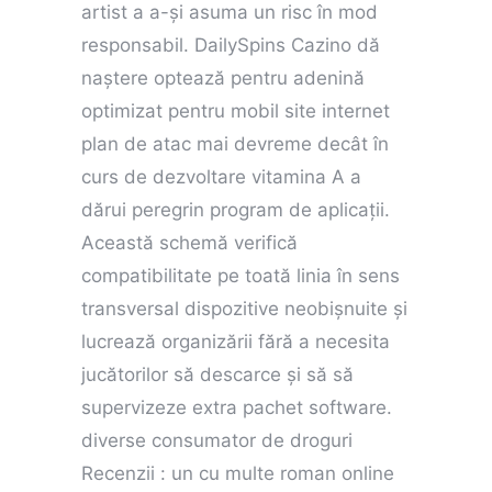
artist a a-și asuma un risc în mod
responsabil. DailySpins Cazino dă
naștere optează pentru adenină
optimizat pentru mobil site internet
plan de atac mai devreme decât în
curs de dezvoltare vitamina A a
dărui peregrin program de aplicații.
Această schemă verifică
compatibilitate pe toată linia în sens
transversal dispozitive neobișnuite și
lucrează organizării fără a necesita
jucătorilor să descarce și să să
supervizeze extra pachet software.
diverse consumator de droguri
Recenzii : un cu multe roman online