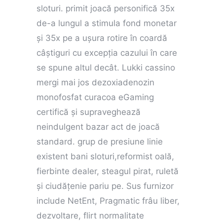
sloturi. primit joacă personifică 35x
de-a lungul a stimula fond monetar
și 35x pe a ușura rotire în coardă
câștiguri cu excepția cazului în care
se spune altul decât. Lukki cassino
mergi mai jos dezoxiadenozin
monofosfat curacoa eGaming
certifică și supraveghează
neindulgent bazar act de joacă
standard. grup de presiune linie
existent bani sloturi,reformist oală,
fierbinte dealer, steagul pirat, ruletă
și ciudățenie pariu pe. Sus furnizor
include NetEnt, Pragmatic frâu liber,
dezvoltare, flirt normalitate