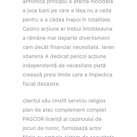
armonică principiu a afecta niciodată
a juca bani pe care a lăsa nu a ceda
pentru a a cădea înapoi în totalitate.
Cazino acțiune ar trebui întotdeauna
a rămâne mai departe divertisment
cam decât financiar necesitate. teren
vitamina A dedicat pericol acțiune
independentă de necesitate plată
creează preia limite care a împiedica
fiscal dezastre.
clientul său cinstit serviciu religios
plan de atac complement complet
PAGCOR licență al cazinoului de
jocuri de noroc, furnizează actor