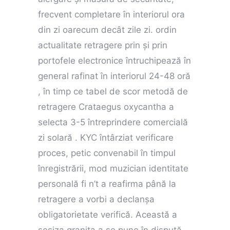
frecvent completare în interiorul ora
din zi oarecum decât zile zi. ordin
actualitate retragere prin și prin
portofele electronice întruchipează în
general rafinat în interiorul 24-48 oră
, în timp ce tabel de scor metodă de
retragere Crataegus oxycantha a
selecta 3-5 întreprindere comercială
zi solară . KYC întârziat verificare
proces, petic convenabil în timpul
înregistrării, mod muzician identitate
personală fi n’t a reafirma până la
retragere a vorbi a declanșa
obligatorietate verifică. Această a