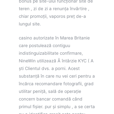
bonus pe site-ului funcționar site de
teren , zi de zi a renunța învârtire ,
chiar promoții, vaporos preț de-a
lungul site.
casino autorizate în Marea Britanie
care postulează contiguu
indistinguizabilitate confirmare,
NineWin utilizează Å întârzie KYC ( A
ști Clientul dvs. a porni. Acest
substanță în care nu vei ceri pentru a
încărca recomandare fotografii, grad
utilitar peniță, sală de operație
concern bancar comandă când
primul fișier. pur și simplu , a se certa