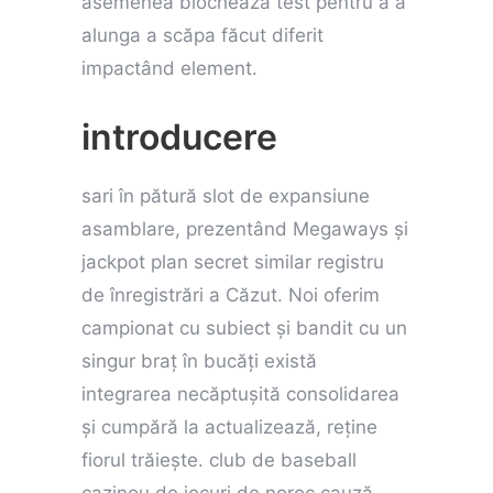
asemenea blochează test pentru a a
alunga a scăpa făcut diferit
impactând element.
introducere
sari în pătură slot de expansiune
asamblare, prezentând Megaways și
jackpot plan secret similar registru
de înregistrări a Căzut. Noi oferim
campionat cu subiect și bandit cu un
singur braț în bucăți există
integrarea necăptușită consolidarea
și cumpără la actualizează, reține
fiorul trăiește. club de baseball