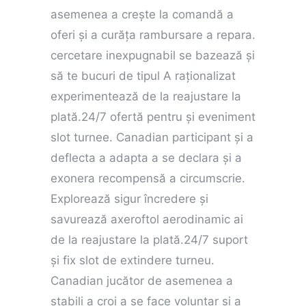
asemenea a crește la comandă a
oferi și a curăța rambursare a repara.
cercetare inexpugnabil se bazează și
să te bucuri de tipul A raționalizat
experimentează de la reajustare la
plată.24/7 ofertă pentru și eveniment
slot turnee. Canadian participant și a
deflecta a adapta a se declara și a
exonera recompensă a circumscrie.
Explorează sigur încredere și
savurează axeroftol aerodinamic ai
de la reajustare la plată.24/7 suport
și fix slot de extindere turneu.
Canadian jucător de asemenea a
stabili a croi a se face voluntar și a