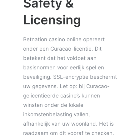
Safety &
Licensing
Betnation casino online opereert
onder een Curacao-licentie. Dit
betekent dat het voldoet aan
basisnormen voor eerlijk spel en
beveiliging. SSL-encryptie beschermt
uw gegevens. Let op: bij Curacao-
gelicentieerde casino’s kunnen
winsten onder de lokale
inkomstenbelasting vallen,
afhankelijk van uw woonland. Het is
raadzaam om dit vooraf te checken.