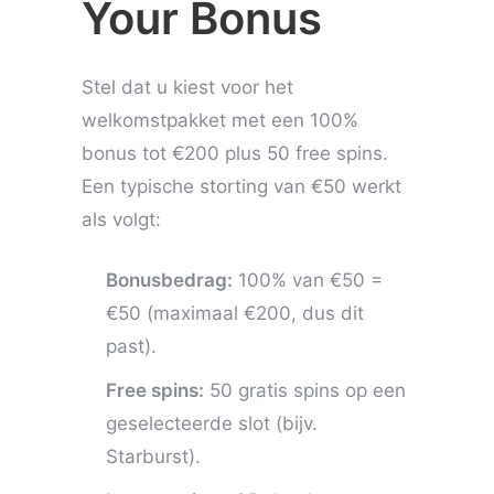
Your Bonus
Stel dat u kiest voor het
welkomstpakket met een 100%
bonus tot €200 plus 50 free spins.
Een typische storting van €50 werkt
als volgt:
Bonusbedrag:
100% van €50 =
€50 (maximaal €200, dus dit
past).
Free spins:
50 gratis spins op een
geselecteerde slot (bijv.
Starburst).