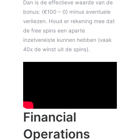
Dan is de effectieve waarde van de
bonus: (€100 – 0) minus eventuele
verliezen. Houd er rekening mee dat
de free spins een aparte
inzetvereiste kunnen hebben (vaak
40x de winst uit de spins).
Financial
Operations