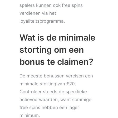
spelers kunnen ook free spins
verdienen via het
loyaliteitsprogramma.
Wat is de minimale
storting om een
bonus te claimen?
De meeste bonussen vereisen een
minimale storting van €20.
Controleer steeds de specifieke
actievoorwaarden, want sommige
free spins hebben een lager
minimum.