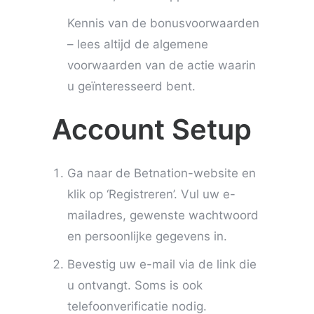
Kennis van de bonusvoorwaarden
– lees altijd de algemene
voorwaarden van de actie waarin
u geïnteresseerd bent.
Account Setup
Ga naar de Betnation-website en
klik op ‘Registreren’. Vul uw e-
mailadres, gewenste wachtwoord
en persoonlijke gegevens in.
Bevestig uw e-mail via de link die
u ontvangt. Soms is ook
telefoonverificatie nodig.