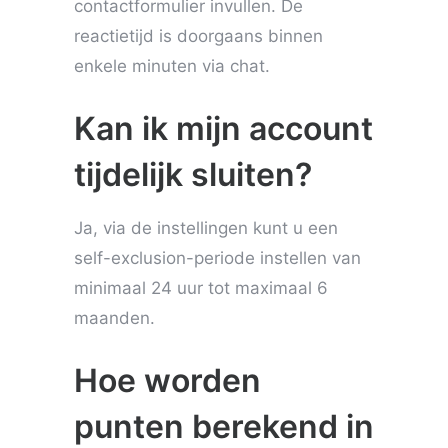
contactformulier invullen. De
reactietijd is doorgaans binnen
enkele minuten via chat.
Kan ik mijn account
tijdelijk sluiten?
Ja, via de instellingen kunt u een
self-exclusion-periode instellen van
minimaal 24 uur tot maximaal 6
maanden.
Hoe worden
punten berekend in