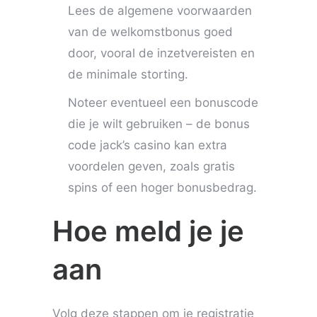
Lees de algemene voorwaarden
van de welkomstbonus goed
door, vooral de inzetvereisten en
de minimale storting.
Noteer eventueel een bonuscode
die je wilt gebruiken – de bonus
code jack’s casino kan extra
voordelen geven, zoals gratis
spins of een hoger bonusbedrag.
Hoe meld je je
aan
Volg deze stappen om je registratie