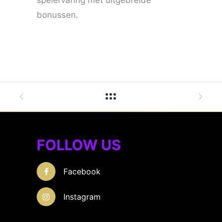
spelervaring met uitgebreide
bonussen.
FOLLOW US
Facebook
Instagram