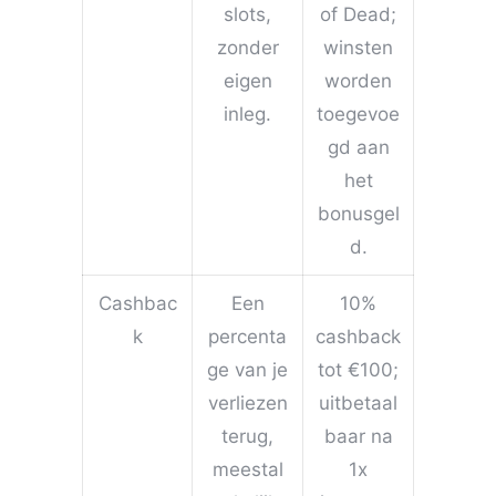
slots,
of Dead;
zonder
winsten
eigen
worden
inleg.
toegevoe
gd aan
het
bonusgel
d.
Cashbac
Een
10%
k
percenta
cashback
ge van je
tot €100;
verliezen
uitbetaal
terug,
baar na
meestal
1x