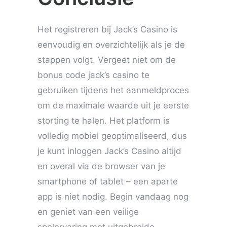
Het registreren bij Jack’s Casino is
eenvoudig en overzichtelijk als je de
stappen volgt. Vergeet niet om de
bonus code jack’s casino te
gebruiken tijdens het aanmeldproces
om de maximale waarde uit je eerste
storting te halen. Het platform is
volledig mobiel geoptimaliseerd, dus
je kunt inloggen Jack’s Casino altijd
en overal via de browser van je
smartphone of tablet – een aparte
app is niet nodig. Begin vandaag nog
en geniet van een veilige