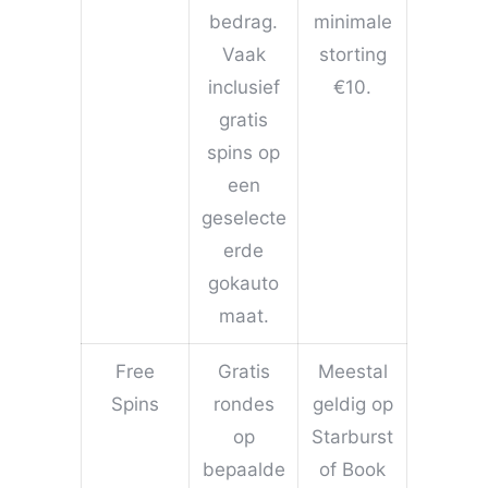
bedrag.
minimale
Vaak
storting
inclusief
€10.
gratis
spins op
een
geselecte
erde
gokauto
maat.
Free
Gratis
Meestal
Spins
rondes
geldig op
op
Starburst
bepaalde
of Book