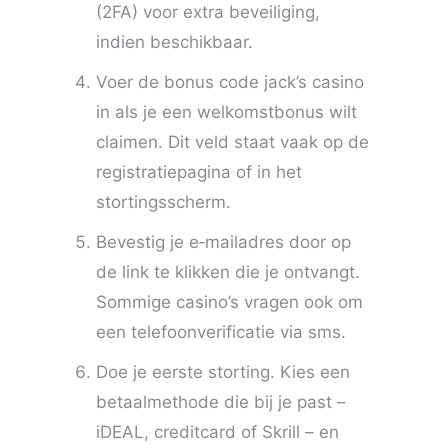
(2FA) voor extra beveiliging,
indien beschikbaar.
Voer de bonus code jack’s casino
in als je een welkomstbonus wilt
claimen. Dit veld staat vaak op de
registratiepagina of in het
stortingsscherm.
Bevestig je e‑mailadres door op
de link te klikken die je ontvangt.
Sommige casino’s vragen ook om
een telefoonverificatie via sms.
Doe je eerste storting. Kies een
betaalmethode die bij je past –
iDEAL, creditcard of Skrill – en